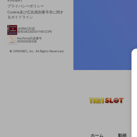
プライバシーポリシー
Cookie及び広告識別番号等に関す
るガイドライン
JASRAC許諾
第9036330001Y45123号
NexTone許諾番号
ID000008336
© OPENREC, inc. All Rights Reserved.
選択
きま
ホーム
動画