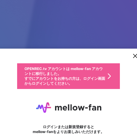
新規登録
OPENREC.tv アカウントは mellow-fan アカウ
OPENREC.tvアカウントはmellow-fanアカウン
パーソナルデータの登録
限定コミュニティ参加方法
ントに移行しました。
トに統合しました。
すでにアカウントをお持ちの方は、ログイン画面
こちらからOPENREC.tvでログイン中のアカウ
からログインしてください。
ント情報を引き継ぐことができます。
動画プレイリストを選択
生年月
固定動画に設定
不適切なユーザーとして報告します
ファンレター
サブスクシェア
OPENREC.tv アカウントは mellow-fan アカウ
@
新規登録
ログイン
か？
年
月
ントに移行しました。
マイページに表示されている動画 (ライブ配信、配信予定、ア
すでにアカウントをお持ちの方は、ログイン画面
ーカイブ、アップロード動画) をページのトップに1つ固定で
1121slot link
応援している配信者にファンレターを送ることができま
生年月は登録後に変更できません。
認証コードの入力
できるプレイリストがありません。プレイリストは動画の再生画面で作
からログインしてください。
きます。動画タイトル横のメニューより設定することができま
す。好きなデザインを選んでメッセージを書いたり、エ
ログイン
す。
ご確認ください
す。
メールアドレスで新規登録
メールアドレスでログイン
問題を選択してください
ールアイテムでデコレーションして、配信者に届けまし
性別
ょう！
メールアドレスにメールを送信しました。30分以内にメ
パスワード再設定
詳しくはこちら
この限定コミュニティは、Discordで提供されています。
入力していただいたメールアドレス
男性
女性
その他
問題を選択してください
※ファンレター機能は有料サービスです。
ール記載の6桁の認証コードを入力してください。
フォロー
利用規約とプライバシーポリシーが更新されました。
または
または
ポイントが不足しています
に、パスワード再設定用URLを記載
セッションの有効期限が切れたた
Discordアカウントをお持ちでない方
サービスを利用するには変更後の内容をご確認いただ
わいせつな表現
認証コード
検索履歴をすべて削除しますか？
ブロックリストに追加しますか？
この動画の公開は終了しました
登録したメールアドレスを入力し、送信してください。
お住まいの地域
されたメールを送信しましたのでご
め、ログアウトしました
き、同意していただく必要があります。
X
X
Discordとは？からDiscordにアクセス
mellowポイントの購入に進みますか？
他者を誹謗中傷する表現
0
6
確認ください
ログインまたは新規登録すると
Discordアカウントを作成
キャンセル
mellow-fanをよりお楽しみいただけます。
いいえ
OK
はい
OK
利用規約
を確認しました。
0
500
著作権の侵害
Google
Google
キャプチャ
プレイリスト
フォロー
フォロワー
プレミアム会員に入会
mellow-fan のメールアドレス（mellow-fan.comドメイン
OK