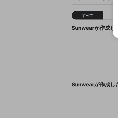
すべて
Sunwearが作成
Sunwearが作