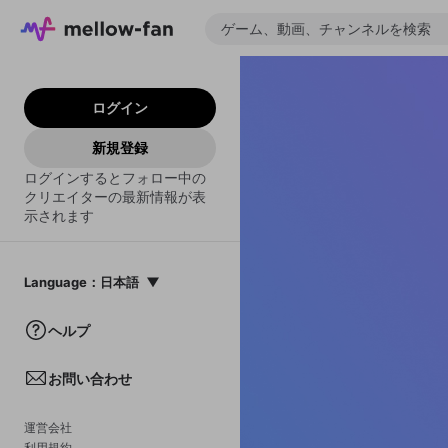
ログイン
新規登録
ログインするとフォロー中の
クリエイターの最新情報が表
示されます
Language
：
日本語
日本語
ヘルプ
English
お問い合わせ
中文(簡体)
한국어
運営会社
利用規約