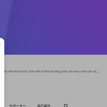
成で
Sunwear thành lập 2008, chuyên mắt kính chính hãng tại TPHCM. Đa dạng kính mát nam thanh lịch, kính mát nữ thời thượng, kính cận nam, kính cận nữ, kính chuyên dụng & tròng kính chất lượng. Thương hiệu nổi tiếng: Montblanc, Gucci, Ray-Ban, Police... Nhập khẩu chính hãng, tem BCA chống giả, bảo hành đầy đủ. Mua online https://sunwear.vn/ giảm 10%. https://sunwear.vn/ https://x.com/sunwearvn https://www.youtube.com/@sunwearvn1 https://www.pinterest.com/sunwearvn/_profile/ https://www.twitch.tv/sunwearvn1/about https://www.reddit.com/user/sunwearvn/ https://500px.com/p/sunwearvn?view=photos https://gravatar.com/sunwearvn https://www.tumblr.com/sunwearvn1 https://about.me/sunwearvn https://www.passes.com/sunwearvn https://secondstreet.ru/profile/sunwearvn/ https://github.com/sunwearvn1 https://pc.poradna.net/users/1149377099-sunwearvn https://snippet.host/oyjzwt https://www.speedway-world.pl/forum/member.php?action=profile&uid=441768 https://forums.starcontrol.com/user/7642258 https://www
サポーター
自己紹介