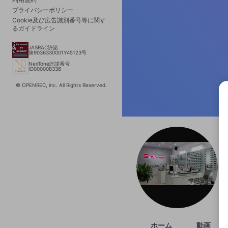
プライバシーポリシー
Cookie及び広告識別番号等に関す
るガイドライン
JASRAC許諾
第9036330001Y45123号
NexTone許諾番号
ID000008336
© OPENREC, inc. All Rights Reserved.
選択
きま
ホーム
動画