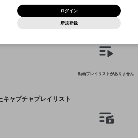
いいえ
はい
利用規約
および
プライバシーポリシー
に同意頂いた上で次にお
この画面からDiscordに参加する
プライバシーポリシー
を確認しました。
及びcs.openrec.co.jpドメイン）が受信拒否設定に含まれて
ログイン
進みください。
OK
プライバシーの侵害
ご登録いただいた情報はサービスの向上を目的として
動画プレイリストがありません
再設定する
いないかご確認ください。
ログイン
Yahoo! JAPAN
Yahoo! JAPAN
使用いたします。
Discordは第三者が提供するコミュニティーサービスで、mellow-
報告された問題については、利用規約に違反しているかどうか
動画
キャプチャ
パスワードを忘れた方は
こちら
過激な暴力や自傷行為
確認しました
fanとは関わりがありません。Discordに関してのお問い合わせには
一部サービスをご利用いただくには、生年月の登録が
をスタッフが確認します。
この機能をむやみに使用すること
新規登録
動画プレイリストを選択
お答えすることができません。Discordの仕様変更により、限定コ
アカウントをお持ちですか？
アカウントを作成する
入力
必要です。
は、利用規約違反になります。
Appleでサインアップ
Appleでサインイン
ミュニティ特典の提供が終了する可能性がありますが、その際の補
なりすまし行為
した動画プレイリスト
ご登録いただいた情報は公開されません。
償は一切行いません。外部サービスとのID連携に関する同意事項に
動画のプレイリストを一つ選択すると、そのプレイリストの動
同意の上、参加をお願いします。
出会いを誘導する行為
閉じる
画をマイページの上部にリストで表示することができます。
ファンレターを作成
送信
mellow-fanの
mellow-fanの
利用規約
利用規約
・
・
プライバシーポリシー
プライバシーポリシー
・
・
外部サービ
外部サービ
外部サービスとのID連携に関する同意事項
登録
スとのID連携に関する同意事項
スとのID連携に関する同意事項
に同意頂いた上で、次にお進み
に同意頂いた上で、次にお進み
閉じる
ねずみ講やマルチ商法
アカウント作成
動画プレイリストを選択
ください
ください
Discordとは？
Discordに参加する
誤解を招く配信設定
あとで登録
mellow-fanからのお得な情報をメールで受け取
動画プレイリストがありません
ゲームの録画禁止区域の配信
る
改造版・海賊版ソフトの配信
政治的・宗教的・人種的な内容
成したキャプチャプレイリスト
その他の問題