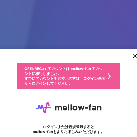
新規登録
OPENREC.tv アカウントは mellow-fan アカウ
OPENREC.tvアカウントはmellow-fanアカウン
パーソナルデータの登録
限定コミュニティ参加方法
ントに移行しました。
トに統合しました。
すでにアカウントをお持ちの方は、ログイン画面
こちらからOPENREC.tvでログイン中のアカウ
からログインしてください。
ント情報を引き継ぐことができます。
動画プレイリストを選択
生年月
固定動画に設定
不適切なユーザーとして報告します
ファンレター
サブスクシェア
OPENREC.tv アカウントは mellow-fan アカウ
@
新規登録
ログイン
か？
年
月
ントに移行しました。
マイページに表示されている動画 (ライブ配信、配信予定、ア
すでにアカウントをお持ちの方は、ログイン画面
ーカイブ、アップロード動画) をページのトップに1つ固定で
Sunwear
応援している配信者にファンレターを送ることができま
生年月は登録後に変更できません。
認証コードの入力
できるプレイリストがありません。プレイリストは動画の再生画面で作
からログインしてください。
きます。動画タイトル横のメニューより設定することができま
す。好きなデザインを選んでメッセージを書いたり、エ
ログイン
す。
ご確認ください
す。
メールアドレスで新規登録
メールアドレスでログイン
問題を選択してください
ールアイテムでデコレーションして、配信者に届けまし
性別
ょう！
メールアドレスにメールを送信しました。30分以内にメ
パスワード再設定
詳しくはこちら
この限定コミュニティは、Discordで提供されています。
入力していただいたメールアドレス
男性
女性
その他
問題を選択してください
※ファンレター機能は有料サービスです。
ール記載の6桁の認証コードを入力してください。
フォロー
利用規約とプライバシーポリシーが更新されました。
または
または
ポイントが不足しています
に、パスワード再設定用URLを記載
セッションの有効期限が切れたた
Discordアカウントをお持ちでない方
サービスを利用するには変更後の内容をご確認いただ
わいせつな表現
認証コード
検索履歴をすべて削除しますか？
ブロックリストに追加しますか？
この動画の公開は終了しました
登録したメールアドレスを入力し、送信してください。
お住まいの地域
されたメールを送信しましたのでご
め、ログアウトしました
き、同意していただく必要があります。
X
X
Discordとは？からDiscordにアクセス
mellowポイントの購入に進みますか？
他者を誹謗中傷する表現
0
6
確認ください
ログインまたは新規登録すると
Discordアカウントを作成
キャンセル
mellow-fanをよりお楽しみいただけます。
いいえ
OK
はい
OK
利用規約
を確認しました。
0
500
著作権の侵害
Google
Google
キャプチャ
プレイリスト
フォロー
フォロワー
プレミアム会員に入会
mellow-fan のメールアドレス（mellow-fan.comドメイン
OK