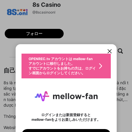
8s Casino
@
8scasinoonl
新規登録
OPENREC.tv アカウントは mellow-fan
OPENREC.tvアカウントはmellow-fanア
限定コミュニティ参加方法
フォロー
パーソナルデータの登録
アカウントに移行しました。
カウントに統合しました。
すでにアカウントをお持ちの方は、ログイ
こちらからOPENREC.tvでログイン中のア
動画プレイリストを選択
ン画面からログインしてください。
カウント情報を引き継ぐことができます。
生年月
ホーム
動画
キャプチャ
プレイリスト
固定動画に設定
不適切なユーザーとして報告しま
ファンレター
OPENREC.tv アカウントは mellow-fan
サブスクシェア
@
新規登録
ログイン
すか？
年
月
アカウントに移行しました。
マイページに表示されている動画 (ライブ配信、配
認証コードの入力
すでにアカウントをお持ちの方は、ログイ
自己紹介
生年月は登録後に変更できません。
信予定、アーカイブ、アップロード動画) をページ
選択できるプレイリストがありません。
応援している配信者にファンレターを送ることがで
ン画面からログインしてください。
ご確認ください
のトップに1つ固定できます。動画タイトル横のメ
ログイン
プレイリストは動画の再生画面で作成で
きます。好きなデザインを選んでメッセージを書い
ニューより設定することができます。
メールアドレスで新規登録
メールアドレスでログイン
問題を選択してください
この限定コミュニティは、Discordで提供されてい
性別
きます。
8s là một trong những sân chơi cá cược trực tuyến uy tín và nổi t
たり、エールアイテムでデコレーションして、配信
メールアドレスにメールを送信しました。30分以内
パスワード再設定
ます。
者に届けましょう！
iếng tại Việt Nam. Nhà cái cung cấp nhiều sản phẩm giải trí đặc
にメール記載の6桁の認証コードを入力してくださ
入力していただいたメールアドレ
男性
女性
その他
利用規約とプライバシーポリシーが更新されま
問題を選択してください
詳しくはこちら
※ファンレター機能は有料サービスです。
sắc và đa dạng như thể thao, casino, bắn cá, xổ số,...Nền tảng a
い。
または
または
ポイントが不足しています
した。 サービスを利用するには変更後の内容を
Discordアカウントをお持ちでない方
スに、パスワード再設定用URLを
セッションの有効期限が切れたた
n toàn, bảo mật, hỗ trợ khách hàng 24/7, nạp rút chỉ từ 3 phút,...
登録したメールアドレスを入力し、送信してくださ
わいせつな表現
ブロックリストに追加しますか？
この動画の公開は終了しました
お住まいの地域
ご確認いただき、同意していただく必要があり
認証コード
い。
được hàng triệu hội viên đánh giá cao.
記載されたメールを送信しました
め、ログアウトしました
Discordとは？からDiscordにアクセス
X
X
ます。
mellowポイントの購入に進みますか？
他者を誹謗中傷する表現
のでご確認ください
0
6
ログインまたは新規登録すると
Thông tin chi tiết:
Discordアカウントを作成
mellow-fanをよりお楽しみいただけます。
キャンセル
OK
OK
0
500
著作権の侵害
Google
Google
利用規約
プレミアム会員に入会
を確認しました。
OK
いいえ
はい
mellow-fan のメールアドレス（mellow-fan.comド
この画面からDiscordに参加する
Website:
https://8s.onl/
利用規約
および
プライバシーポリシー
に同意頂いた上で
ログイン
プライバシーポリシー
を確認しました。
メイン及びcs.openrec.co.jpドメイン）が受信拒否設
次にお進みください。