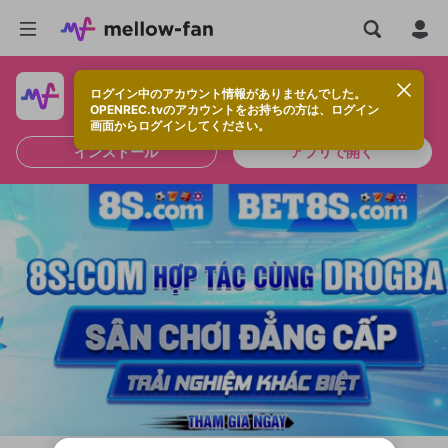
ログイン中のアカウント情報がありませんでした。
快適に視聴するなら、アプリをインストールしよう！
OPENREC.tvのアカウントをお持ちの方は、ログイン
画面からログインしてください。
インストール
アプリで開く
新規登録
OPENREC.tv アカウントは mellow-fan
OPENREC.tvアカウントはmellow-fanア
限定コミュニティ参加方法
パーソナルデータの登録
アカウントに移行しました。
カウントに統合しました。
すでにアカウントをお持ちの方は、ログイ
こちらからOPENREC.tvでログイン中のア
ン画面からログインしてください。
カウント情報を引き継ぐことができます。