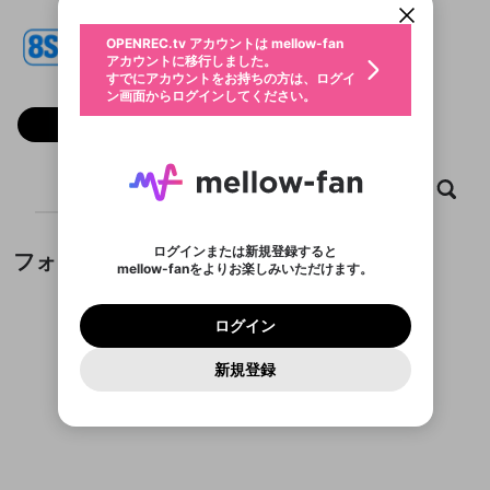
動画プレイリストを選択
生年月
8s casino
固定動画に設定
不適切なユーザーとして報告しま
ファンレター
OPENREC.tv アカウントは mellow-fan
サブスクシェア
@
8scasinobest
@
新規登録
ログイン
すか？
年
月
アカウントに移行しました。
マイページに表示されている動画 (ライブ配信、配
認証コードの入力
すでにアカウントをお持ちの方は、ログイ
生年月は登録後に変更できません。
信予定、アーカイブ、アップロード動画) をページ
選択できるプレイリストがありません。
応援している配信者にファンレターを送ることがで
ン画面からログインしてください。
ご確認ください
のトップに1つ固定できます。動画タイトル横のメ
ログイン
プレイリストは動画の再生画面で作成で
きます。好きなデザインを選んでメッセージを書い
ニューより設定することができます。
メールアドレスで新規登録
メールアドレスでログイン
問題を選択してください
フォロー
この限定コミュニティは、Discordで提供されてい
性別
きます。
たり、エールアイテムでデコレーションして、配信
メールアドレスにメールを送信しました。30分以内
パスワード再設定
ます。
者に届けましょう！
にメール記載の6桁の認証コードを入力してくださ
入力していただいたメールアドレ
男性
女性
その他
利用規約とプライバシーポリシーが更新されま
問題を選択してください
詳しくはこちら
※ファンレター機能は有料サービスです。
い。
または
または
ポイントが不足しています
した。 サービスを利用するには変更後の内容を
Discordアカウントをお持ちでない方
スに、パスワード再設定用URLを
セッションの有効期限が切れたた
ホーム
動画
キャプチャ
プレイリスト
登録したメールアドレスを入力し、送信してくださ
わいせつな表現
ブロックリストに追加しますか？
この動画の公開は終了しました
お住まいの地域
ご確認いただき、同意していただく必要があり
認証コード
い。
記載されたメールを送信しました
め、ログアウトしました
Discordとは？からDiscordにアクセス
X
X
ます。
mellowポイントの購入に進みますか？
他者を誹謗中傷する表現
のでご確認ください
0
6
ログインまたは新規登録すると
フォロー
Discordアカウントを作成
mellow-fanをよりお楽しみいただけます。
キャンセル
OK
OK
0
500
著作権の侵害
Google
Google
利用規約
プレミアム会員に入会
を確認しました。
OK
いいえ
はい
mellow-fan のメールアドレス（mellow-fan.comド
この画面からDiscordに参加する
利用規約
および
プライバシーポリシー
に同意頂いた上で
ログイン
プライバシーポリシー
を確認しました。
メイン及びcs.openrec.co.jpドメイン）が受信拒否設
次にお進みください。
OK
プライバシーの侵害
ご登録いただいた情報はサービスの向上を目的
ログイン
再設定する
動画プレイリストがありません
定に含まれていないかご確認ください。
Yahoo! JAPAN
Yahoo! JAPAN
Discordは第三者が提供するコミュニティーサービスで、
として使用いたします。
報告された問題については、利用規約に違反しているか
動画プレイリストを選択
パスワードを忘れた方は
こちら
過激な暴力や自傷行為
mellow-fanとは関わりがありません。Discordに関してのお
一部サービスをご利用いただくには、生年月の
どうかをスタッフが確認します。
この機能をむやみに使
新規登録
確認しました
問い合わせにはお答えすることができません。Discordの仕
アカウントをお持ちですか？
アカウントを作成する
登録が必要です。
用することは、利用規約違反になります。
様変更により、限定コミュニティ特典の提供が終了する可能
入力
なりすまし行為
Appleでサインアップ
Appleでサインイン
動画のプレイリストを一つ選択すると、そのプレイ
ご登録いただいた情報は公開されません。
性がありますが、その際の補償は一切行いません。外部サー
フォローしているチャンネルがありません
リストの動画をマイページの上部にリストで表示す
ビスとのID連携に関する同意事項に同意の上、参加をお願い
閉じる
ることができます。
出会いを誘導する行為
ファンレターを作成
します。
送信
mellow-fanの
mellow-fanの
利用規約
利用規約
・
・
プライバシーポリシー
プライバシーポリシー
・
・
外部
外部
登録
外部サービスとのID連携に関する同意事項
サービスとのID連携に関する同意事項
サービスとのID連携に関する同意事項
に同意頂いた上
に同意頂いた上
閉じる
ねずみ講やマルチ商法
動画プレイリストを選択
アカウント作成
で、次にお進みください
で、次にお進みください