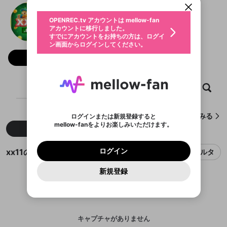
動画プレイリストを選択
生年月
xx11
固定動画に設定
不適切なユーザーとして報告しま
ファンレター
OPENREC.tv アカウントは mellow-fan
サブスクシェア
@
新規登録
ログイン
すか？
年
月
アカウントに移行しました。
マイページに表示されている動画 (ライブ配信、配
認証コードの入力
すでにアカウントをお持ちの方は、ログイ
生年月は登録後に変更できません。
信予定、アーカイブ、アップロード動画) をページ
選択できるプレイリストがありません。
応援している配信者にファンレターを送ることがで
ン画面からログインしてください。
ご確認ください
のトップに1つ固定できます。動画タイトル横のメ
ログイン
プレイリストは動画の再生画面で作成で
きます。好きなデザインを選んでメッセージを書い
ニューより設定することができます。
メールアドレスで新規登録
メールアドレスでログイン
問題を選択してください
フォロー
この限定コミュニティは、Discordで提供されてい
性別
きます。
たり、エールアイテムでデコレーションして、配信
メールアドレスにメールを送信しました。30分以内
パスワード再設定
ます。
者に届けましょう！
にメール記載の6桁の認証コードを入力してくださ
入力していただいたメールアドレ
男性
女性
その他
利用規約とプライバシーポリシーが更新されま
問題を選択してください
詳しくはこちら
※ファンレター機能は有料サービスです。
い。
または
または
ポイントが不足しています
した。 サービスを利用するには変更後の内容を
Discordアカウントをお持ちでない方
スに、パスワード再設定用URLを
セッションの有効期限が切れたた
ホーム
動画
キャプチャ
プレイリスト
登録したメールアドレスを入力し、送信してくださ
わいせつな表現
ブロックリストに追加しますか？
この動画の公開は終了しました
お住まいの地域
ご確認いただき、同意していただく必要があり
認証コード
い。
記載されたメールを送信しました
め、ログアウトしました
Discordとは？からDiscordにアクセス
X
X
ます。
mellowポイントの購入に進みますか？
他者を誹謗中傷する表現
のでご確認ください
0
6
xx11が作成したキャプチャをみる
ログインまたは新規登録すると
Discordアカウントを作成
mellow-fanをよりお楽しみいただけます。
キャンセル
OK
OK
0
500
著作権の侵害
新着
人気
Google
Google
利用規約
プレミアム会員に入会
を確認しました。
OK
いいえ
はい
mellow-fan のメールアドレス（mellow-fan.comド
この画面からDiscordに参加する
利用規約
および
プライバシーポリシー
に同意頂いた上で
ログイン
プライバシーポリシー
を確認しました。
メイン及びcs.openrec.co.jpドメイン）が受信拒否設
次にお進みください。
OK
プライバシーの侵害
ご登録いただいた情報はサービスの向上を目的
xx11のキャプチャ
ログイン
フィルタ
再設定する
動画プレイリストがありません
定に含まれていないかご確認ください。
Yahoo! JAPAN
Yahoo! JAPAN
Discordは第三者が提供するコミュニティーサービスで、
として使用いたします。
報告された問題については、利用規約に違反しているか
動画プレイリストを選択
パスワードを忘れた方は
こちら
過激な暴力や自傷行為
mellow-fanとは関わりがありません。Discordに関してのお
一部サービスをご利用いただくには、生年月の
どうかをスタッフが確認します。
この機能をむやみに使
新規登録
確認しました
問い合わせにはお答えすることができません。Discordの仕
アカウントをお持ちですか？
アカウントを作成する
登録が必要です。
用することは、利用規約違反になります。
様変更により、限定コミュニティ特典の提供が終了する可能
入力
なりすまし行為
Appleでサインアップ
Appleでサインイン
動画のプレイリストを一つ選択すると、そのプレイ
ご登録いただいた情報は公開されません。
性がありますが、その際の補償は一切行いません。外部サー
リストの動画をマイページの上部にリストで表示す
ビスとのID連携に関する同意事項に同意の上、参加をお願い
閉じる
ることができます。
出会いを誘導する行為
ファンレターを作成
します。
送信
mellow-fanの
mellow-fanの
利用規約
利用規約
・
・
プライバシーポリシー
プライバシーポリシー
・
・
外部
外部
登録
外部サービスとのID連携に関する同意事項
サービスとのID連携に関する同意事項
サービスとのID連携に関する同意事項
に同意頂いた上
に同意頂いた上
キャプチャがありません
閉じる
ねずみ講やマルチ商法
動画プレイリストを選択
アカウント作成
で、次にお進みください
で、次にお進みください