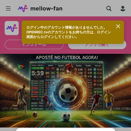
ログイン中のアカウント情報がありませんでした。
快適に視聴するなら、アプリをインストールしよう！
OPENREC.tvのアカウントをお持ちの方は、ログイン
画面からログインしてください。
インストール
アプリで開く
新規登録
OPENREC.tv アカウントは mellow-fan
OPENREC.tvアカウントはmellow-fanア
限定コミュニティ参加方法
パーソナルデータの登録
アカウントに移行しました。
カウントに統合しました。
すでにアカウントをお持ちの方は、ログイ
こちらからOPENREC.tvでログイン中のア
ン画面からログインしてください。
カウント情報を引き継ぐことができます。