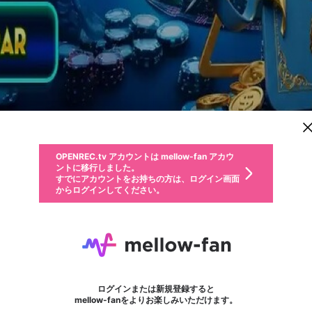
新規登録
OPENREC.tv アカウントは mellow-fan アカウ
OPENREC.tvアカウントはmellow-fanアカウン
パーソナルデータの登録
限定コミュニティ参加方法
ントに移行しました。
トに統合しました。
すでにアカウントをお持ちの方は、ログイン画面
こちらからOPENREC.tvでログイン中のアカウ
からログインしてください。
ント情報を引き継ぐことができます。
動画プレイリストを選択
生年月
固定動画に設定
不適切なユーザーとして報告します
ファンレター
サブスクシェア
OPENREC.tv アカウントは mellow-fan アカウ
@
新規登録
ログイン
か？
年
月
ントに移行しました。
マイページに表示されている動画 (ライブ配信、配信予定、ア
すでにアカウントをお持ちの方は、ログイン画面
ーカイブ、アップロード動画) をページのトップに1つ固定で
Rubi99
応援している配信者にファンレターを送ることができま
生年月は登録後に変更できません。
認証コードの入力
できるプレイリストがありません。プレイリストは動画の再生画面で作
からログインしてください。
きます。動画タイトル横のメニューより設定することができま
す。好きなデザインを選んでメッセージを書いたり、エ
ログイン
す。
ご確認ください
す。
メールアドレスで新規登録
メールアドレスでログイン
問題を選択してください
ールアイテムでデコレーションして、配信者に届けまし
性別
ょう！
メールアドレスにメールを送信しました。30分以内にメ
パスワード再設定
詳しくはこちら
この限定コミュニティは、Discordで提供されています。
入力していただいたメールアドレス
男性
女性
その他
問題を選択してください
※ファンレター機能は有料サービスです。
ール記載の6桁の認証コードを入力してください。
フォロー
利用規約とプライバシーポリシーが更新されました。
または
または
ポイントが不足しています
に、パスワード再設定用URLを記載
セッションの有効期限が切れたた
Discordアカウントをお持ちでない方
サービスを利用するには変更後の内容をご確認いただ
わいせつな表現
認証コード
検索履歴をすべて削除しますか？
ブロックリストに追加しますか？
この動画の公開は終了しました
登録したメールアドレスを入力し、送信してください。
お住まいの地域
されたメールを送信しましたのでご
め、ログアウトしました
き、同意していただく必要があります。
X
X
Discordとは？からDiscordにアクセス
mellowポイントの購入に進みますか？
他者を誹謗中傷する表現
0
6
確認ください
ログインまたは新規登録すると
Discordアカウントを作成
キャンセル
mellow-fanをよりお楽しみいただけます。
いいえ
OK
はい
OK
利用規約
を確認しました。
0
500
著作権の侵害
Google
Google
キャプチャ
プレイリスト
フォロー
フォロワー
プレミアム会員に入会
mellow-fan のメールアドレス（mellow-fan.comドメイン
OK