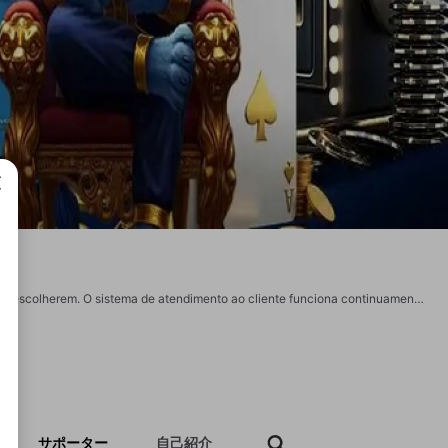
成で
A casa Rubi99 disponibiliza várias categorias de entretenimento para os usuários escolherem. O sistema de atendimento ao cliente funciona continuamente para esclarecer dúvidas. Website: https://rubi99.tech/ Telefone: 005566773542 Endereço: R. Ceci, 1017 - Éden, São João de Meriti - RJ, 25535-120, Brazil E-mail: rubi99tech@gmail.com Tags: #rubi99tech #rubi99techblog #linkpara_rubi99tech #pagina_inicial_rubi99tech #registro_rubi99tech
サポーター
自己紹介