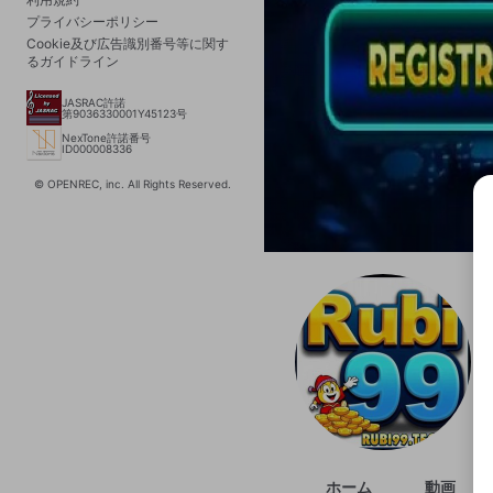
プライバシーポリシー
Cookie及び広告識別番号等に関す
るガイドライン
JASRAC許諾
第9036330001Y45123号
NexTone許諾番号
ID000008336
© OPENREC, inc. All Rights Reserved.
選択
きま
ホーム
動画