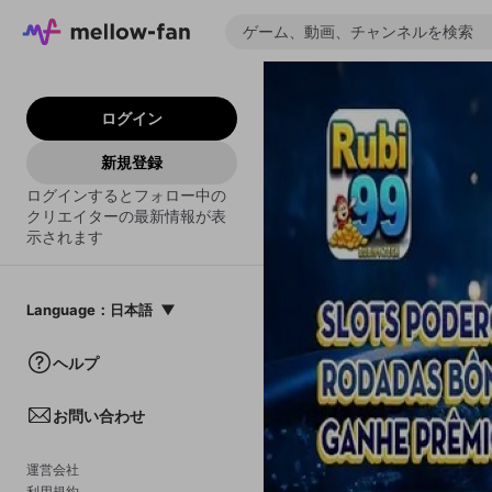
ログイン
新規登録
ログインするとフォロー中の
クリエイターの最新情報が表
示されます
Language
：
日本語
日本語
ヘルプ
English
お問い合わせ
中文(簡体)
한국어
運営会社
利用規約