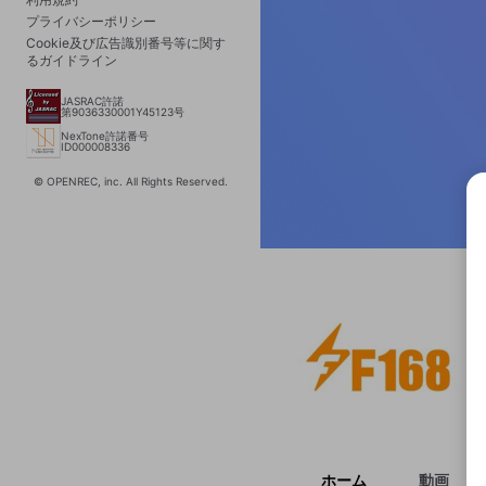
プライバシーポリシー
Cookie及び広告識別番号等に関す
るガイドライン
JASRAC許諾
第9036330001Y45123号
NexTone許諾番号
ID000008336
© OPENREC, inc. All Rights Reserved.
選択
きま
ホーム
動画