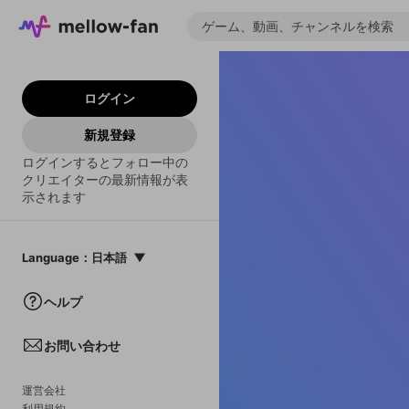
ログイン
新規登録
ログインするとフォロー中の
クリエイターの最新情報が表
示されます
Language
：
日本語
日本語
ヘルプ
English
お問い合わせ
中文(簡体)
한국어
運営会社
利用規約