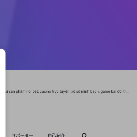
成で
f168 là thương hiệu nhà cái hàng đầu Việt Nam, định vị như một tổ chức giải trí số với sản phẩm nổi bật: casino trực tuyến, xổ số minh bạch, game bài đổi thưởng và đá gà sắc nét. F168 hướng đến xây dựng môi trường cá cược đẳng cấp, thân thiện và bền vững. Website: https://f168.sarl/ Email: f168.sarl@gmail.com Phone: 0915937422 Địa chỉ: 279/14 Lô A1 Trịnh Đình Trọng, Phường 5, Quận 11, Hồ Chí Minh, Việt Nam #f168 #f_168 #nhacaif169 #f168_sarl #nentang_f156.sarl https://twitter.com/f168sarl1 https://www.youtube.com/@f168sarl1 https://500px.com/p/f168sarl1 https://www.tumblr.com/f168sarl1 https://www.twitch.tv/f168sarl1/about https://www.pinterest.com/f168sarl1/ https://vimeo.com/f168sarl1
サポーター
自己紹介