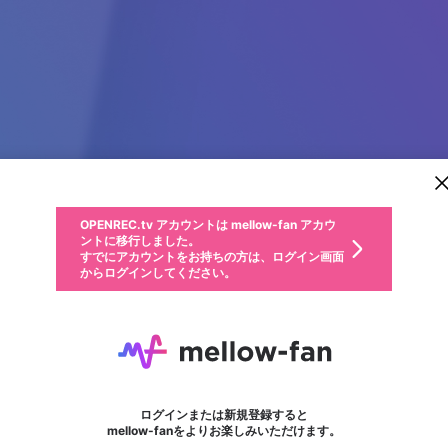
新規登録
OPENREC.tv アカウントは mellow-fan アカウ
OPENREC.tvアカウントはmellow-fanアカウン
パーソナルデータの登録
限定コミュニティ参加方法
ントに移行しました。
トに統合しました。
すでにアカウントをお持ちの方は、ログイン画面
こちらからOPENREC.tvでログイン中のアカウ
からログインしてください。
ント情報を引き継ぐことができます。
動画プレイリストを選択
生年月
固定動画に設定
不適切なユーザーとして報告します
ファンレター
サブスクシェア
OPENREC.tv アカウントは mellow-fan アカウ
@
新規登録
ログイン
か？
年
月
ントに移行しました。
マイページに表示されている動画 (ライブ配信、配信予定、ア
すでにアカウントをお持ちの方は、ログイン画面
ーカイブ、アップロード動画) をページのトップに1つ固定で
f168
応援している配信者にファンレターを送ることができま
生年月は登録後に変更できません。
認証コードの入力
できるプレイリストがありません。プレイリストは動画の再生画面で作
からログインしてください。
きます。動画タイトル横のメニューより設定することができま
す。好きなデザインを選んでメッセージを書いたり、エ
ログイン
す。
ご確認ください
す。
メールアドレスで新規登録
メールアドレスでログイン
問題を選択してください
ールアイテムでデコレーションして、配信者に届けまし
性別
ょう！
メールアドレスにメールを送信しました。30分以内にメ
パスワード再設定
詳しくはこちら
この限定コミュニティは、Discordで提供されています。
入力していただいたメールアドレス
男性
女性
その他
問題を選択してください
※ファンレター機能は有料サービスです。
ール記載の6桁の認証コードを入力してください。
フォロー
利用規約とプライバシーポリシーが更新されました。
または
または
ポイントが不足しています
に、パスワード再設定用URLを記載
セッションの有効期限が切れたた
Discordアカウントをお持ちでない方
サービスを利用するには変更後の内容をご確認いただ
わいせつな表現
認証コード
検索履歴をすべて削除しますか？
ブロックリストに追加しますか？
この動画の公開は終了しました
登録したメールアドレスを入力し、送信してください。
お住まいの地域
されたメールを送信しましたのでご
め、ログアウトしました
き、同意していただく必要があります。
X
X
Discordとは？からDiscordにアクセス
mellowポイントの購入に進みますか？
他者を誹謗中傷する表現
0
6
確認ください
ログインまたは新規登録すると
Discordアカウントを作成
キャンセル
mellow-fanをよりお楽しみいただけます。
いいえ
OK
はい
OK
利用規約
を確認しました。
0
500
著作権の侵害
Google
Google
キャプチャ
プレイリスト
フォロー
フォロワー
プレミアム会員に入会
mellow-fan のメールアドレス（mellow-fan.comドメイン
OK