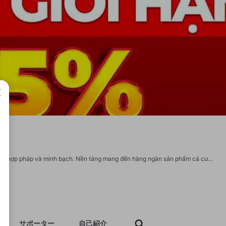
成で
88VV là sàn cá cược trực tuyến uy tín hàng đầu châu Á, được cấp phép hoạt động hợp pháp và minh bạch. Nền tảng mang đến hàng ngàn sản phẩm cá cược đa dạng, kết hợp cùng dịch vụ giải trí hấp dẫn. Với đội ngũ chăm sóc khách hàng 24/7 tận tâm, 88VV đảm bảo mọi trải nghiệm của người chơi luôn trọn vẹn và an toàn. Website: https://88vv.group/ Email: 88vvgroup@gmail.com Hotline: 0978669774 Địa chỉ: 196 Trần Thị Nghỉ, Phường 1, Gò Vấp, Hồ Chí Minh, Việt Nam Hashtags: #88vv #88vvgroup #dangnhap88vv #dangky88vv #trangchu88vv #casino88vv Link social: https://www.youtube.com/@88vvgroup https://www.facebook.com/88vvgroup/ https://www.linkedin.com/in/88vvgroup/ https://x.com/88vvgroup https://www.pinterest.com/88vvgroup/ https://gravatar.com/88vvgroup https://www.twitch.tv/88vvgroup https://www.tumblr.com/88vvgroup https://www.flickr.com/people/88vvgroup/ https://heylink.me/88vvgroup/ https://jobs.windomnews.com/profiles/7276663-88vv-group https://www.sythe.org/members/88vvgroup.1950747/
サポーター
自己紹介