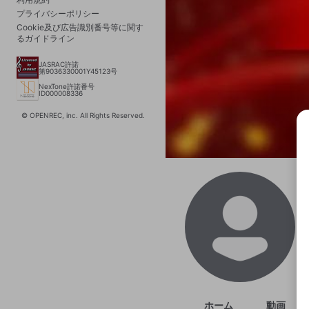
プライバシーポリシー
Cookie及び広告識別番号等に関す
るガイドライン
JASRAC許諾
第9036330001Y45123号
NexTone許諾番号
ID000008336
© OPENREC, inc. All Rights Reserved.
選択
きま
ホーム
動画