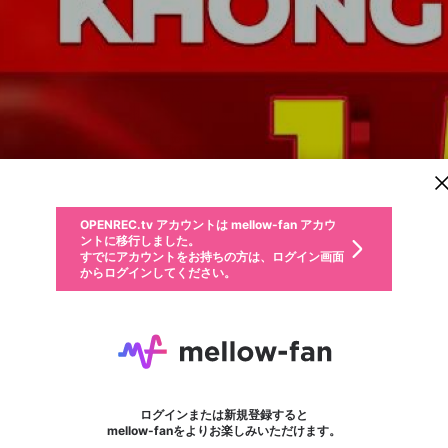
新規登録
OPENREC.tv アカウントは mellow-fan アカウ
OPENREC.tvアカウントはmellow-fanアカウン
パーソナルデータの登録
限定コミュニティ参加方法
ントに移行しました。
トに統合しました。
すでにアカウントをお持ちの方は、ログイン画面
こちらからOPENREC.tvでログイン中のアカウ
からログインしてください。
ント情報を引き継ぐことができます。
動画プレイリストを選択
生年月
固定動画に設定
不適切なユーザーとして報告します
ファンレター
サブスクシェア
OPENREC.tv アカウントは mellow-fan アカウ
@
新規登録
ログイン
か？
年
月
ントに移行しました。
マイページに表示されている動画 (ライブ配信、配信予定、ア
すでにアカウントをお持ちの方は、ログイン画面
ーカイブ、アップロード動画) をページのトップに1つ固定で
88vvgroup
応援している配信者にファンレターを送ることができま
生年月は登録後に変更できません。
認証コードの入力
できるプレイリストがありません。プレイリストは動画の再生画面で作
からログインしてください。
きます。動画タイトル横のメニューより設定することができま
す。好きなデザインを選んでメッセージを書いたり、エ
ログイン
す。
@
88vvgroup
ご確認ください
す。
メールアドレスで新規登録
メールアドレスでログイン
問題を選択してください
ールアイテムでデコレーションして、配信者に届けまし
性別
ょう！
メールアドレスにメールを送信しました。30分以内にメ
パスワード再設定
詳しくはこちら
この限定コミュニティは、Discordで提供されています。
入力していただいたメールアドレス
男性
女性
その他
問題を選択してください
※ファンレター機能は有料サービスです。
ール記載の6桁の認証コードを入力してください。
利用規約とプライバシーポリシーが更新されました。
または
または
ポイントが不足しています
フォロー
に、パスワード再設定用URLを記載
セッションの有効期限が切れたた
Discordアカウントをお持ちでない方
サービスを利用するには変更後の内容をご確認いただ
わいせつな表現
認証コード
検索履歴をすべて削除しますか？
ブロックリストに追加しますか？
この動画の公開は終了しました
登録したメールアドレスを入力し、送信してください。
お住まいの地域
されたメールを送信しましたのでご
め、ログアウトしました
き、同意していただく必要があります。
X
X
Discordとは？からDiscordにアクセス
mellowポイントの購入に進みますか？
他者を誹謗中傷する表現
0
6
確認ください
ログインまたは新規登録すると
Discordアカウントを作成
キャンセル
mellow-fanをよりお楽しみいただけます。
いいえ
OK
はい
OK
利用規約
を確認しました。
0
500
著作権の侵害
Google
Google
キャプチャ
プレイリスト
フォロー
フォロワー
プレミアム会員に入会
mellow-fan のメールアドレス（mellow-fan.comドメイン
OK