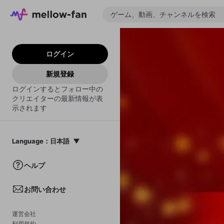
ログイン
新規登録
ログインするとフォロー中の
クリエイターの最新情報が表
示されます
Language
：
日本語
日本語
ヘルプ
English
お問い合わせ
中文(簡体)
한국어
運営会社
利用規約