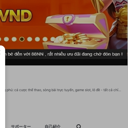
成で
88NN Nhà Cái là nhà cái cá cược trực tuyến hàng đầu với hệ sinh thái giải trí phong phú: cá cược thể thao, sòng bài trực tuyến, game slot, lô đề - tất cả chỉ trong một nền tảng duy nhất. Giao dịch nhanh, bảo mật cao, khuyến mãi khủng mỗi ngày. Tham gia 88NN ngay hôm nay để nâng tầm trải nghiệm cá cược! #88NN #nhacai88NN #linkvao88NN8 #88NNapp #88NNcasino - Website: http://88nnn1.com/ - Location: 182A1 Nguyễn Hữu Cảnh, Phường 5, Bình Thạnh, Hồ Chí Minh - Phone: 0932999204 - Email: 88nnn1com@gmail.com Social https://www.facebook.com/88nnn1com/ https://www.instagram.com/88nnn1com/ https://twitter.com/88nnn1com https://www.youtube.com/@88nnn1com https://www.pinterest.com/88nnn1com/ https://vimeo.com/88nnn1com https://gravatar.com/88nnn1com https://www.blogger.com/profile/02975152466990275011 https://bit.ly/m/88nnn1com https://88nnn1com.wordpress.com/ https://88nnn1com.tumblr.com/ https://sites.google.com/view/88nnn1com/ https://gitlab.com/88nnn1com
サポーター
自己紹介