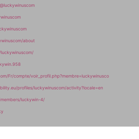
/@luckywinuscom
kywinuscom
uckywinuscom
kywinuscom/about
m/luckywinuscom/
ckywin.958
.com/Fr/compte/voir_profil.php?membre=luckywinusco
ility.eu/profiles/luckywinuscom/activity?locale=en
om/members/luckywin-4/
ky