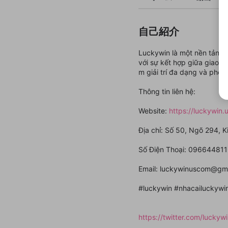
自己紹介
Luckywin là một nền tảng g
với sự kết hợp giữa giao d
m giải trí đa dạng và phon
Thông tin liên hệ:
Website:
https://luckywin.
Địa chỉ: Số 50, Ngõ 294, K
Số Điện Thoại: 09664481
Email: luckywinuscom@gm
#luckywin #nhacailuckyw
https://twitter.com/lucky