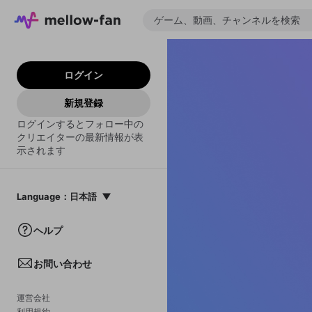
ログイン
新規登録
ログインするとフォロー中の
クリエイターの最新情報が表
示されます
Language
：
日本語
日本語
ヘルプ
English
お問い合わせ
中文(簡体)
한국어
運営会社
利用規約