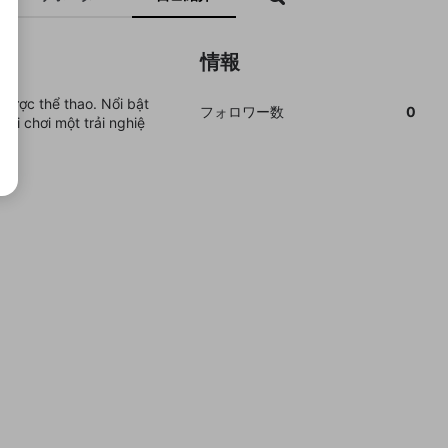
情報
 cược thể thao. Nổi bật
フォロワー数
0
ười chơi một trải nghiệ