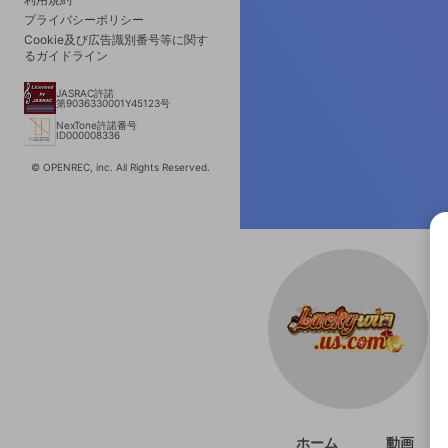
プライバシーポリシー
Cookie及び広告識別番号等に関す
るガイドライン
JASRAC許諾
第9036330001Y45123号
NexTone許諾番号
ID000008336
© OPENREC, inc. All Rights Reserved.
選択
きま
ホーム
動画