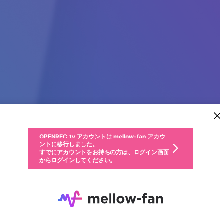
新規登録
OPENREC.tv アカウントは mellow-fan アカウ
OPENREC.tvアカウントはmellow-fanアカウン
パーソナルデータの登録
限定コミュニティ参加方法
ントに移行しました。
トに統合しました。
すでにアカウントをお持ちの方は、ログイン画面
こちらからOPENREC.tvでログイン中のアカウ
からログインしてください。
ント情報を引き継ぐことができます。
動画プレイリストを選択
生年月
固定動画に設定
Nhà Cái Luckywin
不適切なユーザーとして報告します
ファンレター
サブスクシェア
OPENREC.tv アカウントは mellow-fan アカウ
@
新規登録
ログイン
か？
年
月
ントに移行しました。
マイページに表示されている動画 (ライブ配信、配信予定、ア
すでにアカウントをお持ちの方は、ログイン画面
ーカイブ、アップロード動画) をページのトップに1つ固定で
応援している配信者にファンレターを送ることができま
生年月は登録後に変更できません。
認証コードの入力
できるプレイリストがありません。プレイリストは動画の再生画面で作
からログインしてください。
きます。動画タイトル横のメニューより設定することができま
す。好きなデザインを選んでメッセージを書いたり、エ
ログイン
フォロー
す。
ご確認ください
す。
メールアドレスで新規登録
メールアドレスでログイン
問題を選択してください
ールアイテムでデコレーションして、配信者に届けまし
性別
ょう！
メールアドレスにメールを送信しました。30分以内にメ
パスワード再設定
詳しくはこちら
この限定コミュニティは、Discordで提供されています。
入力していただいたメールアドレス
男性
女性
その他
問題を選択してください
※ファンレター機能は有料サービスです。
ール記載の6桁の認証コードを入力してください。
利用規約とプライバシーポリシーが更新されました。
または
または
ポイントが不足しています
に、パスワード再設定用URLを記載
セッションの有効期限が切れたた
Discordアカウントをお持ちでない方
サービスを利用するには変更後の内容をご確認いただ
わいせつな表現
認証コード
検索履歴をすべて削除しますか？
ブロックリストに追加しますか？
この動画の公開は終了しました
登録したメールアドレスを入力し、送信してください。
お住まいの地域
されたメールを送信しましたのでご
め、ログアウトしました
き、同意していただく必要があります。
X
X
キャプチャ
プレイリスト
フォロー
フォロワー
Discordとは？からDiscordにアクセス