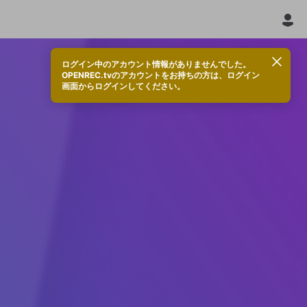
ログイン中のアカウント情報がありませんでした。
OPENREC.tvのアカウントをお持ちの方は、ログイン
画面からログインしてください。