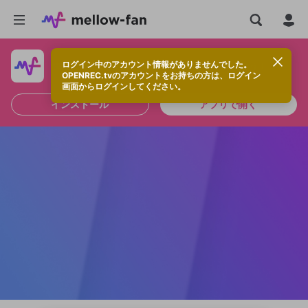
ログイン中のアカウント情報がありませんでした。
快適に視聴するなら、アプリをインストールしよう！
OPENREC.tvのアカウントをお持ちの方は、ログイン
画面からログインしてください。
インストール
アプリで開く
新規登録
OPENREC.tv アカウントは mellow-fan
OPENREC.tvアカウントはmellow-fanア
限定コミュニティ参加方法
パーソナルデータの登録
アカウントに移行しました。
カウントに統合しました。