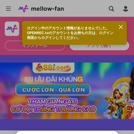
ログイン中のアカウント情報がありませんでした。
快適に視聴するなら、アプリをインストールしよう！
OPENREC.tvのアカウントをお持ちの方は、ログイン
画面からログインしてください。
インストール
アプリで開く
新規登録
OPENREC.tv アカウントは mellow-fan
OPENREC.tvアカウントはmellow-fanア
限定コミュニティ参加方法
パーソナルデータの登録
アカウントに移行しました。
カウントに統合しました。
すでにアカウントをお持ちの方は、ログイ
こちらからOPENREC.tvでログイン中のア
ン画面からログインしてください。
カウント情報を引き継ぐことができます。