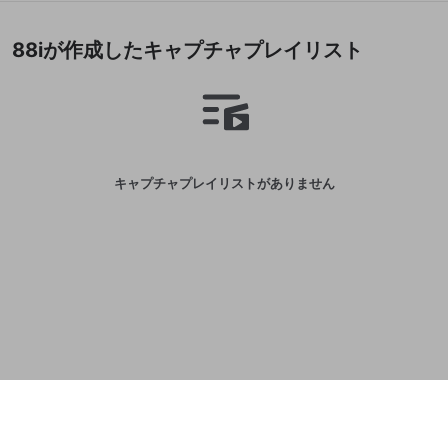
誤解を招く配信設定
あとで登録
Discordとは？
Discordに参加する
88iが作成したキャプチャプレイリスト
mellow-fanからのお得な情報をメールで受
ゲームの録画禁止区域の配信
け取る
改造版・海賊版ソフトの配信
政治的・宗教的・人種的な内容
その他の問題
キャプチャプレイリストがありません