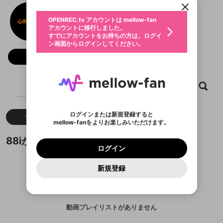
動画プレイリストを選択
生年月
88i
固定動画に設定
不適切なユーザーとして報告しま
ファンレター
OPENREC.tv アカウントは mellow-fan
サブスクシェア
@
88icontact
@
新規登録
ログイン
すか？
年
月
アカウントに移行しました。
マイページに表示されている動画 (ライブ配信、配
認証コードの入力
すでにアカウントをお持ちの方は、ログイ
生年月は登録後に変更できません。
信予定、アーカイブ、アップロード動画) をページ
選択できるプレイリストがありません。
応援している配信者にファンレターを送ることがで
ン画面からログインしてください。
ご確認ください
のトップに1つ固定できます。動画タイトル横のメ
ログイン
プレイリストは動画の再生画面で作成で
きます。好きなデザインを選んでメッセージを書い
ニューより設定することができます。
メールアドレスで新規登録
メールアドレスでログイン
問題を選択してください
フォロー
この限定コミュニティは、Discordで提供されてい
性別
きます。
たり、エールアイテムでデコレーションして、配信
メールアドレスにメールを送信しました。30分以内
パスワード再設定
ます。
者に届けましょう！
にメール記載の6桁の認証コードを入力してくださ
入力していただいたメールアドレ
男性
女性
その他
利用規約とプライバシーポリシーが更新されま
問題を選択してください
詳しくはこちら
※ファンレター機能は有料サービスです。
い。
または
または
ポイントが不足しています
した。 サービスを利用するには変更後の内容を
Discordアカウントをお持ちでない方
スに、パスワード再設定用URLを
セッションの有効期限が切れたた
ホーム
動画
キャプチャ
プレイリスト
登録したメールアドレスを入力し、送信してくださ
わいせつな表現
ブロックリストに追加しますか？
この動画の公開は終了しました
お住まいの地域
ご確認いただき、同意していただく必要があり
認証コード
い。
記載されたメールを送信しました
め、ログアウトしました
Discordとは？からDiscordにアクセス
X
X
ます。
mellowポイントの購入に進みますか？
他者を誹謗中傷する表現
のでご確認ください
0
6
ログインまたは新規登録すると
すべて
動画
キャプチャ
Discordアカウントを作成
mellow-fanをよりお楽しみいただけます。
キャンセル
OK
OK
0
500
著作権の侵害
Google
Google
利用規約
プレミアム会員に入会
を確認しました。
OK
いいえ
はい
mellow-fan のメールアドレス（mellow-fan.comド
この画面からDiscordに参加する
利用規約
および
プライバシーポリシー
に同意頂いた上で
ログイン
88iが作成した動画プレイリスト
プライバシーポリシー
を確認しました。
メイン及びcs.openrec.co.jpドメイン）が受信拒否設
次にお進みください。
OK
プライバシーの侵害
ご登録いただいた情報はサービスの向上を目的
ログイン
再設定する
動画プレイリストがありません
定に含まれていないかご確認ください。
Yahoo! JAPAN
Yahoo! JAPAN
Discordは第三者が提供するコミュニティーサービスで、
として使用いたします。
報告された問題については、利用規約に違反しているか
動画プレイリストを選択
パスワードを忘れた方は
こちら
過激な暴力や自傷行為
mellow-fanとは関わりがありません。Discordに関してのお
一部サービスをご利用いただくには、生年月の
どうかをスタッフが確認します。
この機能をむやみに使
新規登録
確認しました
問い合わせにはお答えすることができません。Discordの仕
アカウントをお持ちですか？
アカウントを作成する
登録が必要です。
用することは、利用規約違反になります。
様変更により、限定コミュニティ特典の提供が終了する可能
入力
なりすまし行為
Appleでサインアップ
Appleでサインイン
動画のプレイリストを一つ選択すると、そのプレイ
ご登録いただいた情報は公開されません。
性がありますが、その際の補償は一切行いません。外部サー
リストの動画をマイページの上部にリストで表示す
ビスとのID連携に関する同意事項に同意の上、参加をお願い
閉じる
ることができます。
出会いを誘導する行為
ファンレターを作成
します。
送信
mellow-fanの
mellow-fanの
利用規約
利用規約
・
・
プライバシーポリシー
プライバシーポリシー
・
・
外部
外部
動画プレイリストがありません
登録
外部サービスとのID連携に関する同意事項
サービスとのID連携に関する同意事項
サービスとのID連携に関する同意事項
に同意頂いた上
に同意頂いた上
閉じる
ねずみ講やマルチ商法
動画プレイリストを選択
アカウント作成
で、次にお進みください
で、次にお進みください