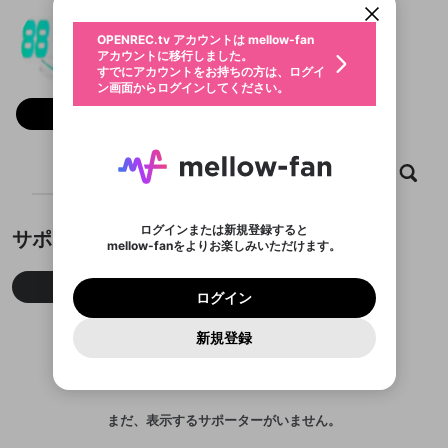
動画プレイリストを選択
生年月
88daylat
固定動画に設定
不適切なユーザーとして報告しま
ファンレター
OPENREC.tv アカウントは mellow-fan
サブスクシェア
@
88daylat
@
新規登録
ログイン
すか？
年
月
アカウントに移行しました。
マイページに表示されている動画 (ライブ配信、配
認証コードの入力
すでにアカウントをお持ちの方は、ログイ
生年月は登録後に変更できません。
信予定、アーカイブ、アップロード動画) をページ
選択できるプレイリストがありません。
応援している配信者にファンレターを送ることがで
ン画面からログインしてください。
ご確認ください
のトップに1つ固定できます。動画タイトル横のメ
ログイン
プレイリストは動画の再生画面で作成で
きます。好きなデザインを選んでメッセージを書い
ニューより設定することができます。
メールアドレスで新規登録
メールアドレスでログイン
問題を選択してください
フォロー
この限定コミュニティは、Discordで提供されてい
性別
きます。
たり、エールアイテムでデコレーションして、配信
メールアドレスにメールを送信しました。30分以内
パスワード再設定
ます。
者に届けましょう！
にメール記載の6桁の認証コードを入力してくださ
入力していただいたメールアドレ
男性
女性
その他
利用規約とプライバシーポリシーが更新されま
問題を選択してください
詳しくはこちら
※ファンレター機能は有料サービスです。
い。
または
または
ポイントが不足しています
した。 サービスを利用するには変更後の内容を
Discordアカウントをお持ちでない方
スに、パスワード再設定用URLを
セッションの有効期限が切れたた
ホーム
動画
キャプチャ
プレイリスト
登録したメールアドレスを入力し、送信してくださ
わいせつな表現
ブロックリストに追加しますか？
この動画の公開は終了しました
お住まいの地域
ご確認いただき、同意していただく必要があり
認証コード
い。
記載されたメールを送信しました
め、ログアウトしました
Discordとは？からDiscordにアクセス
X
X
ます。
mellowポイントの購入に進みますか？
他者を誹謗中傷する表現
のでご確認ください
0
6
ログインまたは新規登録すると
サポーター
Discordアカウントを作成
mellow-fanをよりお楽しみいただけます。
キャンセル
OK
OK
0
500
著作権の侵害
Google
Google
利用規約
プレミアム会員に入会
を確認しました。
OK
いいえ
はい
mellow-fan のメールアドレス（mellow-fan.comド
この画面からDiscordに参加する
利用規約
および
プライバシーポリシー
に同意頂いた上で
ログイン
プライバシーポリシー
を確認しました。
今月
先月
累積
メイン及びcs.openrec.co.jpドメイン）が受信拒否設
次にお進みください。
OK
プライバシーの侵害
ご登録いただいた情報はサービスの向上を目的
ログイン
再設定する
動画プレイリストがありません
定に含まれていないかご確認ください。
Yahoo! JAPAN
Yahoo! JAPAN
Discordは第三者が提供するコミュニティーサービスで、
として使用いたします。
報告された問題については、利用規約に違反しているか
動画プレイリストを選択
パスワードを忘れた方は
こちら
過激な暴力や自傷行為
mellow-fanとは関わりがありません。Discordに関してのお
一部サービスをご利用いただくには、生年月の
どうかをスタッフが確認します。
この機能をむやみに使
新規登録
確認しました
問い合わせにはお答えすることができません。Discordの仕
アカウントをお持ちですか？
アカウントを作成する
登録が必要です。
用することは、利用規約違反になります。
様変更により、限定コミュニティ特典の提供が終了する可能
入力
なりすまし行為
Appleでサインアップ
Appleでサインイン
動画のプレイリストを一つ選択すると、そのプレイ
ご登録いただいた情報は公開されません。
性がありますが、その際の補償は一切行いません。外部サー
リストの動画をマイページの上部にリストで表示す
ビスとのID連携に関する同意事項に同意の上、参加をお願い
閉じる
ることができます。
出会いを誘導する行為
ファンレターを作成
します。
送信
mellow-fanの
mellow-fanの
利用規約
利用規約
・
・
プライバシーポリシー
プライバシーポリシー
・
・
外部
外部
まだ、表示するサポーターがいません。
登録
外部サービスとのID連携に関する同意事項
サービスとのID連携に関する同意事項
サービスとのID連携に関する同意事項
に同意頂いた上
に同意頂いた上
閉じる
ねずみ講やマルチ商法
動画プレイリストを選択
アカウント作成
で、次にお進みください
で、次にお進みください