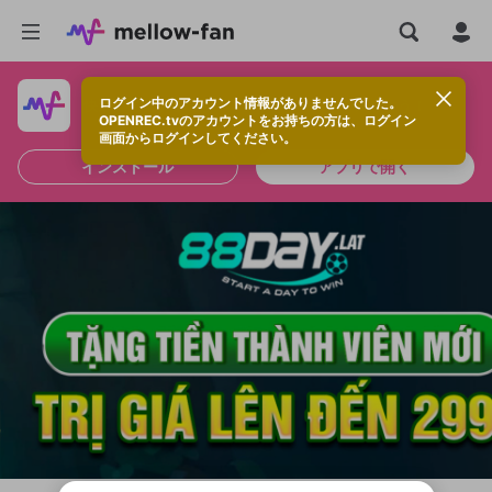
ログイン中のアカウント情報がありませんでした。
快適に視聴するなら、アプリをインストールしよう！
OPENREC.tvのアカウントをお持ちの方は、ログイン
画面からログインしてください。
インストール
アプリで開く
新規登録
OPENREC.tv アカウントは mellow-fan
OPENREC.tvアカウントはmellow-fanア
限定コミュニティ参加方法
パーソナルデータの登録
アカウントに移行しました。
カウントに統合しました。
すでにアカウントをお持ちの方は、ログイ
こちらからOPENREC.tvでログイン中のア
ン画面からログインしてください。
カウント情報を引き継ぐことができます。