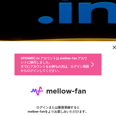
新規登録
OPENREC.tv アカウントは mellow-fan アカウ
OPENREC.tvアカウントはmellow-fanアカウン
パーソナルデータの登録
限定コミュニティ参加方法
ントに移行しました。
トに統合しました。
すでにアカウントをお持ちの方は、ログイン画面
こちらからOPENREC.tvでログイン中のアカウ
からログインしてください。
ント情報を引き継ぐことができます。
動画プレイリストを選択
生年月
固定動画に設定
不適切なユーザーとして報告します
ファンレター
サブスクシェア
OPENREC.tv アカウントは mellow-fan アカウ
@
新規登録
ログイン
か？
年
月
ントに移行しました。
マイページに表示されている動画 (ライブ配信、配信予定、ア
すでにアカウントをお持ちの方は、ログイン画面
ーカイブ、アップロード動画) をページのトップに1つ固定で
88Pinfo
応援している配信者にファンレターを送ることができま
生年月は登録後に変更できません。
認証コードの入力
できるプレイリストがありません。プレイリストは動画の再生画面で作
からログインしてください。
きます。動画タイトル横のメニューより設定することができま
す。好きなデザインを選んでメッセージを書いたり、エ
ログイン
す。
@
88Pinfo
ご確認ください
す。
メールアドレスで新規登録
メールアドレスでログイン
問題を選択してください
ールアイテムでデコレーションして、配信者に届けまし
性別
ょう！
メールアドレスにメールを送信しました。30分以内にメ
パスワード再設定
詳しくはこちら
この限定コミュニティは、Discordで提供されています。
入力していただいたメールアドレス
男性
女性
その他
問題を選択してください
※ファンレター機能は有料サービスです。
ール記載の6桁の認証コードを入力してください。
利用規約とプライバシーポリシーが更新されました。
または
または
ポイントが不足しています
フォロー
に、パスワード再設定用URLを記載
セッションの有効期限が切れたた
Discordアカウントをお持ちでない方
サービスを利用するには変更後の内容をご確認いただ
わいせつな表現
認証コード
検索履歴をすべて削除しますか？
ブロックリストに追加しますか？
この動画の公開は終了しました
登録したメールアドレスを入力し、送信してください。
お住まいの地域
されたメールを送信しましたのでご
め、ログアウトしました
き、同意していただく必要があります。
X
X
Discordとは？からDiscordにアクセス
mellowポイントの購入に進みますか？
他者を誹謗中傷する表現
0
6
確認ください
ログインまたは新規登録すると
Discordアカウントを作成
キャンセル
mellow-fanをよりお楽しみいただけます。
いいえ
OK
はい
OK
利用規約
を確認しました。
0
500
著作権の侵害
Google
Google
キャプチャ
プレイリスト
フォロー
フォロワー
プレミアム会員に入会
mellow-fan のメールアドレス（mellow-fan.comドメイン
OK