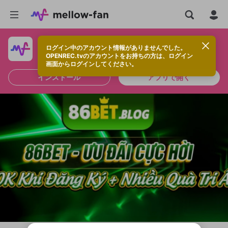
ログイン中のアカウント情報がありませんでした。
快適に視聴するなら、アプリをインストールしよう！
OPENREC.tvのアカウントをお持ちの方は、ログイン
画面からログインしてください。
インストール
アプリで開く
新規登録
OPENREC.tv アカウントは mellow-fan
OPENREC.tvアカウントはmellow-fanア
限定コミュニティ参加方法
パーソナルデータの登録
アカウントに移行しました。
カウントに統合しました。
すでにアカウントをお持ちの方は、ログイ
こちらからOPENREC.tvでログイン中のア
ン画面からログインしてください。
カウント情報を引き継ぐことができます。