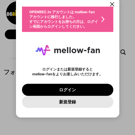
動画プレイリストを選択
生年月
Nhà cái 86bet
固定動画に設定
不適切なユーザーとして報告しま
ファンレター
OPENREC.tv アカウントは mellow-fan
サブスクシェア
@
86betblog
@
新規登録
ログイン
すか？
年
月
アカウントに移行しました。
マイページに表示されている動画 (ライブ配信、配
認証コードの入力
すでにアカウントをお持ちの方は、ログイ
生年月は登録後に変更できません。
信予定、アーカイブ、アップロード動画) をページ
選択できるプレイリストがありません。
応援している配信者にファンレターを送ることがで
ン画面からログインしてください。
ご確認ください
のトップに1つ固定できます。動画タイトル横のメ
ログイン
プレイリストは動画の再生画面で作成で
きます。好きなデザインを選んでメッセージを書い
ニューより設定することができます。
メールアドレスで新規登録
メールアドレスでログイン
問題を選択してください
フォロー
この限定コミュニティは、Discordで提供されてい
性別
きます。
たり、エールアイテムでデコレーションして、配信
メールアドレスにメールを送信しました。30分以内
パスワード再設定
ます。
者に届けましょう！
にメール記載の6桁の認証コードを入力してくださ
入力していただいたメールアドレ
男性
女性
その他
利用規約とプライバシーポリシーが更新されま
問題を選択してください
詳しくはこちら
※ファンレター機能は有料サービスです。
い。
または
または
ポイントが不足しています
した。 サービスを利用するには変更後の内容を
Discordアカウントをお持ちでない方
スに、パスワード再設定用URLを
セッションの有効期限が切れたた
ホーム
動画
キャプチャ
プレイリスト
登録したメールアドレスを入力し、送信してくださ
わいせつな表現
ブロックリストに追加しますか？
この動画の公開は終了しました
お住まいの地域
ご確認いただき、同意していただく必要があり
認証コード
い。
記載されたメールを送信しました
め、ログアウトしました
Discordとは？からDiscordにアクセス
X
X
ます。
mellowポイントの購入に進みますか？
他者を誹謗中傷する表現
のでご確認ください
0
6
ログインまたは新規登録すると
フォロー
Discordアカウントを作成
mellow-fanをよりお楽しみいただけます。
キャンセル
OK
OK
0
500
著作権の侵害
Google
Google
利用規約
プレミアム会員に入会
を確認しました。
OK
いいえ
はい
mellow-fan のメールアドレス（mellow-fan.comド
この画面からDiscordに参加する
利用規約
および
プライバシーポリシー
に同意頂いた上で
ログイン
プライバシーポリシー
を確認しました。
メイン及びcs.openrec.co.jpドメイン）が受信拒否設
次にお進みください。
OK
プライバシーの侵害
ご登録いただいた情報はサービスの向上を目的
ログイン
再設定する
動画プレイリストがありません
定に含まれていないかご確認ください。
Yahoo! JAPAN
Yahoo! JAPAN
Discordは第三者が提供するコミュニティーサービスで、
として使用いたします。
報告された問題については、利用規約に違反しているか
動画プレイリストを選択
パスワードを忘れた方は
こちら
過激な暴力や自傷行為
mellow-fanとは関わりがありません。Discordに関してのお
一部サービスをご利用いただくには、生年月の
どうかをスタッフが確認します。
この機能をむやみに使
新規登録
確認しました
問い合わせにはお答えすることができません。Discordの仕
アカウントをお持ちですか？
アカウントを作成する
登録が必要です。
用することは、利用規約違反になります。
様変更により、限定コミュニティ特典の提供が終了する可能
入力
なりすまし行為
Appleでサインアップ
Appleでサインイン
動画のプレイリストを一つ選択すると、そのプレイ
ご登録いただいた情報は公開されません。
性がありますが、その際の補償は一切行いません。外部サー
フォローしているチャンネルがありません
リストの動画をマイページの上部にリストで表示す
ビスとのID連携に関する同意事項に同意の上、参加をお願い
閉じる
ることができます。
出会いを誘導する行為
ファンレターを作成
します。
送信
mellow-fanの
mellow-fanの
利用規約
利用規約
・
・
プライバシーポリシー
プライバシーポリシー
・
・
外部
外部
登録
外部サービスとのID連携に関する同意事項
サービスとのID連携に関する同意事項
サービスとのID連携に関する同意事項
に同意頂いた上
に同意頂いた上
閉じる
ねずみ講やマルチ商法
動画プレイリストを選択
アカウント作成
で、次にお進みください
で、次にお進みください