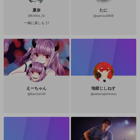
夏奈
たに
@
KANA_10
@
sainou0909
一緒に楽しもう!
えーちゃん
地獄じしねす
@
ikachan00
@
sakanajishinesu