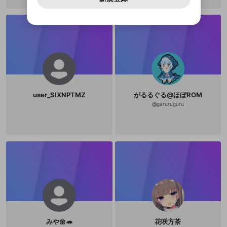
アカウントをお持ちですか？
アカウントを作成する
登録が必要です。
レスシュティーレナハトです。 ダー
点：https://www.youtube.com/@m
用することは、利用規約違反になります。
様変更により、限定コミュニティ特典の提供が終了する可能
入力
なりすまし行為
Appleでサインアップ
Appleでサインイン
動画のプレイリストを一つ選択すると、そのプレイ
クでクール。 毎日０時からSHOWRO
agihov はたして
ご登録いただいた情報は公開されません。
性がありますが、その際の補償は一切行いません。外部サー
リストの動画をマイページの上部にリストで表示す
OMで雑談を YOUTUBE、mellow-fa
ビスとのID連携に関する同意事項に同意の上、参加をお願い
閉じる
ることができます。
nでちらほらゲームなどをしていま
出会いを誘導する行為
ファンレターを作成
します。
送信
す。 どうぞよろしく。 youtube http
mellow-fanの
mellow-fanの
利用規約
利用規約
・
・
プライバシーポリシー
プライバシーポリシー
・
・
外部
外部
登録
s://www.youtube.com/@ares_s_n_d
外部サービスとのID連携に関する同意事項
サービスとのID連携に関する同意事項
サービスとのID連携に関する同意事項
に同意頂いた上
に同意頂いた上
閉じる
ねずみ講やマルチ商法
動画プレイリストを選択
アカウント作成
a リットリンク https://lit.link/aressi
で、次にお進みください
で、次にお進みください
lentnight 【普段からお借りしている
誤解を招く配信設定
素材】 jimakuchan https://www.say
あとで登録
Discordとは？
Discordに参加する
onari.com/trans_asr/asr.html DOVA
mellow-fanからのお得な情報をメールで受
-SYNDROME様 https://dova-s.jp/
ゲームの録画禁止区域の配信
け取る
魔王魂様 https://maou.audio/ いら
user_SIXNPTMZ
がるるぐる@ほぼROM
すとや様 https://www.irasutoya.co
改造版・海賊版ソフトの配信
m/ OKUMONO様 https://sozaino.sit
@
garuruguru
e/ 素材屋あいりす様 https://sozaiya
iris.com/ 動画素材：みりんの動画素
政治的・宗教的・人種的な内容
材様 https://miirriin.com/
その他の問題
みや🌼🦔
花咲方茶