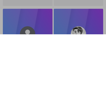
お
a a
@
hutonch4n
レインボードリップ
ソフトクリーム