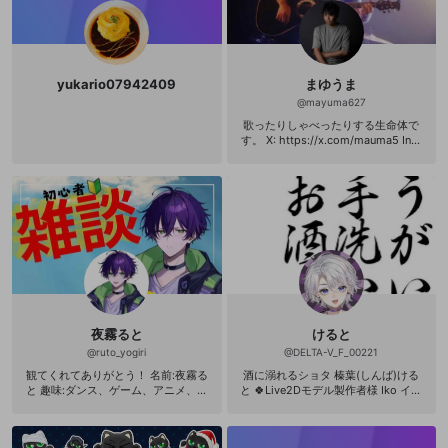
yukario07942409
まゆうま
@
mayuma627
歌ったりしゃべったりする生命体で
す。 X: https://x.com/mauma5 Inst
agram: https://www.instagram.co
m/myuma_gx?igsh=NTVrMzVibXA
waG5p&utm_source=qr
夜霧ると
けると
@
ruto_yogiri
@
DELTA-V_F_00221
観てくれてありがとう！ 名前:夜霧る
酒に溺れるショタ 榛葉(しんば)ける
と 趣味:ダンス、ゲーム、アニメ、音
と 🍀Live2Dモデル製作者様 Iko イコ
楽、youtube 配信:fpsやフリーゲー
様(@IKOIKO_ho) 🍀︎配信内容 ゲー
ムたまに歌枠やります 配信時間帯:2
ム、歌、アニメ作る等 🍀好きなゲー
2〜26 2024年10月26日活動開始🔥
ム 任天堂様 🍀苦手 ホラーゲーム