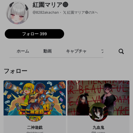
紅園マリア🔴
@
8282akachan
紅園マリア🔴のXヘ
フォロー 399
ホーム
動画
キャプチャ
プレイリスト
フォロー
二神遊戯
九血鬼
@
nishinyugi
@
9_vamp