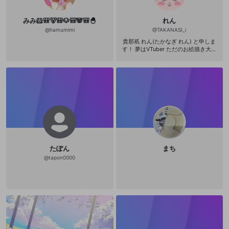
みみ🐹🎒🐻🎒🐶🎒🐼🎒🐣
れん
@
hamumimi
@
TAKANASI_i
貴那祇 れん(たかなぎ れん) と申しま
す！ 夢はVTuber ただのお絵描き大好
きJKです🫶🏻 何卒よろしくお願いし
ます🙂‍↕️ X(旧Twitter)→ https://x.co
m/takanagi_ren?s=21&t=-8vrG_h_Li
TlY3eMt9cmEw .˚⊹⁺‧┈┈┈┈┈┈
┈┈┈┈┈‧⁺ ⊹˚. ゲーム K-POP が好
きです お絵描きしてます✍🏻 歌も歌い
ます🎤
たぽん
まち
@
tapon0000