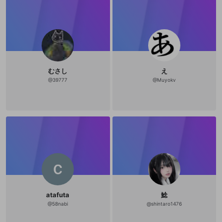
むさし
え
@
39777
@
Muyokv
atafuta
鯰
@
58nabi
@
shintaro1476