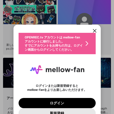
アクスタ 4位 キービジュアル 2位🥈
steam 1位🥇
新規登録
OPENREC.tv アカウントは mellow-fan
OPENREC.tvアカウントはmellow-fanア
限定コミュニティ参加方法
パーソナルデータの登録
アカウントに移行しました。
カウントに統合しました。
すでにアカウントをお持ちの方は、ログイ
こちらからOPENREC.tvでログイン中のア
動画プレイリストを選択
ン画面からログインしてください。
カウント情報を引き継ぐことができます。
生年月
固定動画に設定
不適切なユーザーとして報告しま
ベリル
からり
ファンレター
OPENREC.tv アカウントは mellow-fan
サブスクシェア
@
新規登録
ログイン
@
beryl2018
@
kararikarari
すか？
年
月
アカウントに移行しました。
マイページに表示されている動画 (ライブ配信、配
新しい配信先 ▶YouTube：メイン htt
認証コードの入力
すでにアカウントをお持ちの方は、ログイ
生年月は登録後に変更できません。
信予定、アーカイブ、アップロード動画) をページ
選択できるプレイリストがありません。
応援している配信者にファンレターを送ることがで
ps://www.youtube.com/channel/UC
ン画面からログインしてください。
ご確認ください
のトップに1つ固定できます。動画タイトル横のメ
ログイン
プレイリストは動画の再生画面で作成で
jpefcYQqWf8PjndeiFEeEg ▶Twitc
きます。好きなデザインを選んでメッセージを書い
ニューより設定することができます。
メールアドレスで新規登録
メールアドレスでログイン
問題を選択してください
h：サブ https://www.twitch.tv/a_be
この限定コミュニティは、Discordで提供されてい
性別
きます。
たり、エールアイテムでデコレーションして、配信
メールアドレスにメールを送信しました。30分以内
パスワード再設定
ryl0122 ▶SNS（X) https://x.com/b
ます。
者に届けましょう！
にメール記載の6桁の認証コードを入力してくださ
入力していただいたメールアドレ
男性
女性
その他
利用規約とプライバシーポリシーが更新されま
問題を選択してください
eryl_spl
詳しくはこちら
※ファンレター機能は有料サービスです。
い。
または
または
ポイントが不足しています
した。 サービスを利用するには変更後の内容を
Discordアカウントをお持ちでない方
スに、パスワード再設定用URLを
セッションの有効期限が切れたた
登録したメールアドレスを入力し、送信してくださ
わいせつな表現
ブロックリストに追加しますか？
この動画の公開は終了しました
お住まいの地域
ご確認いただき、同意していただく必要があり
認証コード
い。
記載されたメールを送信しました
め、ログアウトしました
Discordとは？からDiscordにアクセス
X
X
ます。
mellowポイントの購入に進みますか？
他者を誹謗中傷する表現
のでご確認ください
0
6
ログインまたは新規登録すると
Discordアカウントを作成
mellow-fanをよりお楽しみいただけます。
キャンセル
OK
OK
0
500
著作権の侵害
Google
Google
利用規約
プレミアム会員に入会
を確認しました。
OK
いいえ
はい
mellow-fan のメールアドレス（mellow-fan.comド
この画面からDiscordに参加する
利用規約
および
プライバシーポリシー
に同意頂いた上で
ログイン
アーレス・シュティーレナハト
†魔神を屠る者†
プライバシーポリシー
を確認しました。
メイン及びcs.openrec.co.jpドメイン）が受信拒否設
次にお進みください。
OK
プライバシーの侵害
ご登録いただいた情報はサービスの向上を目的
ログイン
@
AresStillenacht
@
usemame
再設定する
動画プレイリストがありません
定に含まれていないかご確認ください。
Yahoo! JAPAN
Yahoo! JAPAN
Discordは第三者が提供するコミュニティーサービスで、
として使用いたします。
報告された問題については、利用規約に違反しているか
動画プレイリストを選択
メロファンオフィシャルライバー、
旧帝国大学大学院卒 連絡用：magih
パスワードを忘れた方は
こちら
過激な暴力や自傷行為
mellow-fanとは関わりがありません。Discordに関してのお
一部サービスをご利用いただくには、生年月の
あなたを守護る騎士になりたいアー
ov9tei@gmail.com 今後の活動拠
どうかをスタッフが確認します。
この機能をむやみに使
新規登録
確認しました
問い合わせにはお答えすることができません。Discordの仕