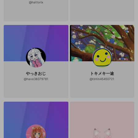
@
hattorix
やっきおじ
トキメキ一途
@
have38379781
@
tintin45450721