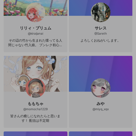
リリィ・プリュム
サレス
@
kiraijanai
@
Sareth
その辺の竹から生まれた喋ってる人
よろしくおねがいします。
間じゃない竹入娘。 プンレク初心者
もしかして早くオーガナイザーに連
絡すべきプリュム。
ももちゃ
みや
@
momocha1229
@
miyq_xqx
皆さんの癒しになれたらと思いま
す！ 配信は不定期