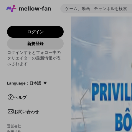
ログイン
新規登録
ログインするとフォロー中の
クリエイターの最新情報が表
示されます
Language
：
日本語
日本語
ヘルプ
English
お問い合わせ
中文(簡体)
한국어
運営会社
利用規約