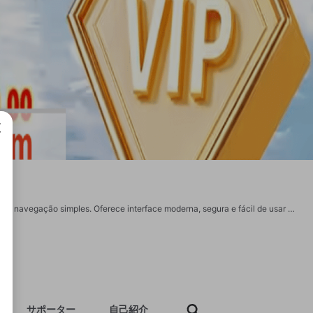
成で
3355bet é uma plataforma online de entretenimento digital com jogos interativos e navegação simples. Oferece interface moderna, segura e fácil de usar em diversos dispositivos. Ideal para quem busca diversão online prática e confiável. Visite https://3355bet.cn.com/ e explore todos os recursos disponíveis em um ambiente dinâmico e acessível. https://www.pinterest.com/3355betcncom/ https://x.com/3355bet224996 https://www.youtube.com/@3355betcncom https://500px.com/p/3355betcncom https://www.reddit.com/user/3355betcncom/ https://gravatar.com/3355betcncom https://vimeo.com/3355betcncom https://issuu.com/3355betcncom https://github.com/3355betcncom
サポーター
自己紹介