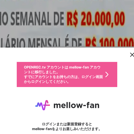
新規登録
OPENREC.tv アカウントは mellow-fan アカウ
OPENREC.tvアカウントはmellow-fanアカウン
パーソナルデータの登録
限定コミュニティ参加方法
ントに移行しました。
トに統合しました。
すでにアカウントをお持ちの方は、ログイン画面
こちらからOPENREC.tvでログイン中のアカウ
からログインしてください。
ント情報を引き継ぐことができます。
動画プレイリストを選択
生年月
固定動画に設定
不適切なユーザーとして報告します
ファンレター
サブスクシェア
OPENREC.tv アカウントは mellow-fan アカウ
@
新規登録
ログイン
か？
年
月
ントに移行しました。
マイページに表示されている動画 (ライブ配信、配信予定、ア
すでにアカウントをお持ちの方は、ログイン画面
ーカイブ、アップロード動画) をページのトップに1つ固定で
3355bet
応援している配信者にファンレターを送ることができま
生年月は登録後に変更できません。
認証コードの入力
できるプレイリストがありません。プレイリストは動画の再生画面で作
からログインしてください。
きます。動画タイトル横のメニューより設定することができま
す。好きなデザインを選んでメッセージを書いたり、エ
ログイン
す。
ご確認ください
す。
メールアドレスで新規登録
メールアドレスでログイン
問題を選択してください
ールアイテムでデコレーションして、配信者に届けまし
性別
ょう！
メールアドレスにメールを送信しました。30分以内にメ
パスワード再設定
詳しくはこちら
この限定コミュニティは、Discordで提供されています。
入力していただいたメールアドレス
男性
女性
その他
問題を選択してください
※ファンレター機能は有料サービスです。
ール記載の6桁の認証コードを入力してください。
フォロー
利用規約とプライバシーポリシーが更新されました。
または
または
ポイントが不足しています
に、パスワード再設定用URLを記載
セッションの有効期限が切れたた
Discordアカウントをお持ちでない方
サービスを利用するには変更後の内容をご確認いただ
わいせつな表現
認証コード
検索履歴をすべて削除しますか？
ブロックリストに追加しますか？
この動画の公開は終了しました
登録したメールアドレスを入力し、送信してください。
お住まいの地域
されたメールを送信しましたのでご
め、ログアウトしました
き、同意していただく必要があります。
X
X
Discordとは？からDiscordにアクセス
mellowポイントの購入に進みますか？
他者を誹謗中傷する表現
0
6
確認ください
ログインまたは新規登録すると
Discordアカウントを作成
キャンセル
mellow-fanをよりお楽しみいただけます。
いいえ
OK
はい
OK
利用規約
を確認しました。
0
500
著作権の侵害
Google
Google
キャプチャ
プレイリスト
フォロー
フォロワー
プレミアム会員に入会
mellow-fan のメールアドレス（mellow-fan.comドメイン
OK