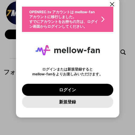
動画プレイリストを選択
生年月
7mcn
固定動画に設定
不適切なユーザーとして報告しま
ファンレター
OPENREC.tv アカウントは mellow-fan
サブスクシェア
@
7mcngroup
@
新規登録
ログイン
すか？
年
月
アカウントに移行しました。
マイページに表示されている動画 (ライブ配信、配
認証コードの入力
すでにアカウントをお持ちの方は、ログイ
生年月は登録後に変更できません。
信予定、アーカイブ、アップロード動画) をページ
選択できるプレイリストがありません。
応援している配信者にファンレターを送ることがで
ン画面からログインしてください。
ご確認ください
のトップに1つ固定できます。動画タイトル横のメ
ログイン
プレイリストは動画の再生画面で作成で
きます。好きなデザインを選んでメッセージを書い
ニューより設定することができます。
メールアドレスで新規登録
メールアドレスでログイン
問題を選択してください
フォロー
この限定コミュニティは、Discordで提供されてい
性別
きます。
たり、エールアイテムでデコレーションして、配信
メールアドレスにメールを送信しました。30分以内
パスワード再設定
ます。
者に届けましょう！
にメール記載の6桁の認証コードを入力してくださ
入力していただいたメールアドレ
男性
女性
その他
利用規約とプライバシーポリシーが更新されま
問題を選択してください
詳しくはこちら
※ファンレター機能は有料サービスです。
い。
または
または
ポイントが不足しています
した。 サービスを利用するには変更後の内容を
Discordアカウントをお持ちでない方
スに、パスワード再設定用URLを
セッションの有効期限が切れたた
ホーム
動画
キャプチャ
プレイリスト
登録したメールアドレスを入力し、送信してくださ
わいせつな表現
ブロックリストに追加しますか？
この動画の公開は終了しました
お住まいの地域
ご確認いただき、同意していただく必要があり
認証コード
い。
記載されたメールを送信しました
め、ログアウトしました
Discordとは？からDiscordにアクセス
X
X
ます。
mellowポイントの購入に進みますか？
他者を誹謗中傷する表現
のでご確認ください
0
6
ログインまたは新規登録すると
フォロー
Discordアカウントを作成
mellow-fanをよりお楽しみいただけます。
キャンセル
OK
OK
0
500
著作権の侵害
Google
Google
利用規約
プレミアム会員に入会
を確認しました。
OK
いいえ
はい
mellow-fan のメールアドレス（mellow-fan.comド
この画面からDiscordに参加する
利用規約
および
プライバシーポリシー
に同意頂いた上で
ログイン
プライバシーポリシー
を確認しました。
メイン及びcs.openrec.co.jpドメイン）が受信拒否設
次にお進みください。
OK
プライバシーの侵害
ご登録いただいた情報はサービスの向上を目的
ログイン
再設定する
動画プレイリストがありません
定に含まれていないかご確認ください。
Yahoo! JAPAN
Yahoo! JAPAN
Discordは第三者が提供するコミュニティーサービスで、
として使用いたします。
報告された問題については、利用規約に違反しているか
動画プレイリストを選択
パスワードを忘れた方は
こちら
過激な暴力や自傷行為
mellow-fanとは関わりがありません。Discordに関してのお
一部サービスをご利用いただくには、生年月の
どうかをスタッフが確認します。
この機能をむやみに使
新規登録
確認しました
問い合わせにはお答えすることができません。Discordの仕
アカウントをお持ちですか？
アカウントを作成する
登録が必要です。
用することは、利用規約違反になります。
様変更により、限定コミュニティ特典の提供が終了する可能
入力
なりすまし行為
Appleでサインアップ
Appleでサインイン
動画のプレイリストを一つ選択すると、そのプレイ
ご登録いただいた情報は公開されません。
性がありますが、その際の補償は一切行いません。外部サー
フォローしているチャンネルがありません
リストの動画をマイページの上部にリストで表示す
ビスとのID連携に関する同意事項に同意の上、参加をお願い
閉じる
ることができます。
出会いを誘導する行為
ファンレターを作成
します。
送信
mellow-fanの
mellow-fanの
利用規約
利用規約
・
・
プライバシーポリシー
プライバシーポリシー
・
・
外部
外部
登録
外部サービスとのID連携に関する同意事項
サービスとのID連携に関する同意事項
サービスとのID連携に関する同意事項
に同意頂いた上
に同意頂いた上
閉じる
ねずみ講やマルチ商法
動画プレイリストを選択
アカウント作成
で、次にお進みください
で、次にお進みください