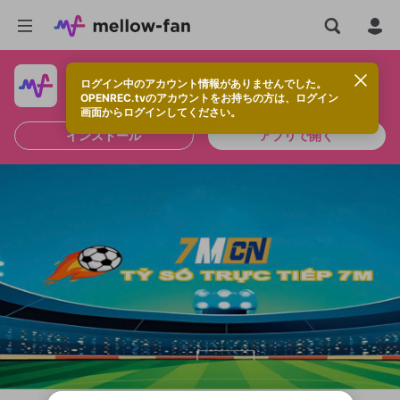
ログイン中のアカウント情報がありませんでした。
快適に視聴するなら、アプリをインストールしよう！
OPENREC.tvのアカウントをお持ちの方は、ログイン
画面からログインしてください。
インストール
アプリで開く
新規登録
OPENREC.tv アカウントは mellow-fan
OPENREC.tvアカウントはmellow-fanア
限定コミュニティ参加方法
パーソナルデータの登録
アカウントに移行しました。
カウントに統合しました。
すでにアカウントをお持ちの方は、ログイ
こちらからOPENREC.tvでログイン中のア
ン画面からログインしてください。
カウント情報を引き継ぐことができます。