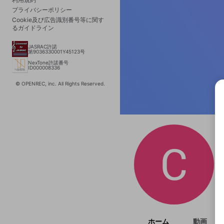
プライバシーポリシー
Cookie及び広告識別番号等に関す
るガイドライン
JASRAC許諾
第9036330001Y45123号
NexTone許諾番号
ID000008336
© OPENREC, inc. All Rights Reserved.
選択
きま
ホーム
動画