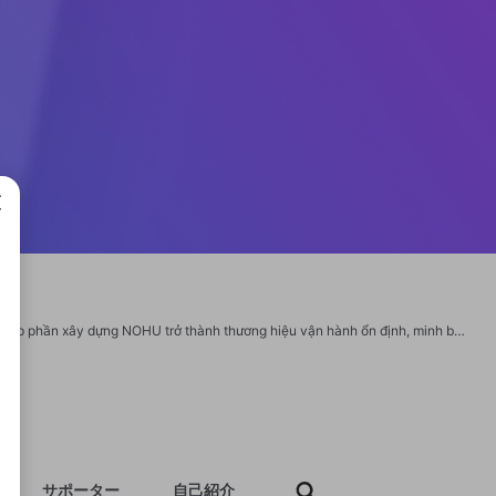
成で
"CEO Trần Minh Trí – NOHU là người đứng sau định hướng phát triển chiến lược, góp phần xây dựng NOHU trở thành thương hiệu vận hành ổn định, minh bạch và tập trung mạnh vào trải nghiệm người chơi. Với tư duy quản trị hiện đại và tầm nhìn dài hạn, ông dẫn dắt NOHU theo hướng bền vững, khác biệt và thích ứng nhanh với thị trường giải trí số. - WEBSITE: https://nohu.business/ceo-tran-minh-tri/ - SĐT: 0327484489 - EMAILL : contact@christmaslights.uk.com - ĐỊA CHỈ : 12 P. Phó Đức Chính, P. Ngô Quyền, Sơn Tây, Hà Nội, Việt Nam #nohu #nohu.business #nohucom #nổhũ #nổhũđổithưởng #gamenổhũđổithưởng #nổhũonline #nổhũtrựctuyến #gamenổhũ #nổhũlàgì #appnổhũ #tảigamenổhũ #toolnổhũ #slotmachine #slotgame #gameslot #classicslot #videoslot #slot3D #slotjackpot #nohu90 #nohu78 #nohu666 #nohu28 #nohu52 #nohu009 #nohu95 #nohu56 #nohu88 #nohu82 #nohu008 #nohu001 #nohuclub #nohu90 #nohu78 #nohu666 #nohu28 #nohu52 #nohu88"
サポーター
自己紹介