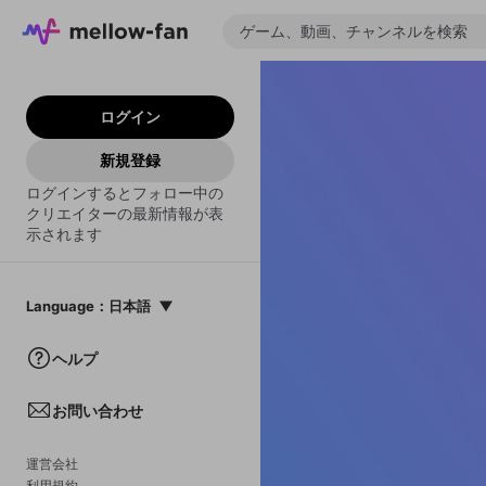
ログイン
新規登録
ログインするとフォロー中の
クリエイターの最新情報が表
示されます
Language
：
日本語
日本語
ヘルプ
English
お問い合わせ
中文(簡体)
한국어
運営会社
利用規約