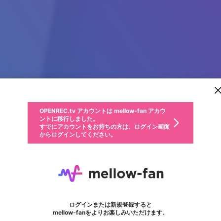
新規登録
OPENREC.tv アカウントは mellow-fan アカウ
OPENREC.tvアカウントはmellow-fanアカウン
パーソナルデータの登録
限定コミュニティ参加方法
ントに移行しました。
トに統合しました。
すでにアカウントをお持ちの方は、ログイン画面
こちらからOPENREC.tvでログイン中のアカウ
からログインしてください。
ント情報を引き継ぐことができます。
動画プレイリストを選択
生年月
固定動画に設定
不適切なユーザーとして報告します
ファンレター
サブスクシェア
OPENREC.tv アカウントは mellow-fan アカウ
@
新規登録
ログイン
か？
年
月
ントに移行しました。
マイページに表示されている動画 (ライブ配信、配信予定、ア
すでにアカウントをお持ちの方は、ログイン画面
ーカイブ、アップロード動画) をページのトップに1つ固定で
CEO Trần Minh Trí
応援している配信者にファンレターを送ることができま
生年月は登録後に変更できません。
認証コードの入力
できるプレイリストがありません。プレイリストは動画の再生画面で作
からログインしてください。
きます。動画タイトル横のメニューより設定することができま
す。好きなデザインを選んでメッセージを書いたり、エ
ログイン
す。
ご確認ください
す。
メールアドレスで新規登録
メールアドレスでログイン
問題を選択してください
ールアイテムでデコレーションして、配信者に届けまし
性別
ょう！
メールアドレスにメールを送信しました。30分以内にメ
パスワード再設定
詳しくはこちら
この限定コミュニティは、Discordで提供されています。
入力していただいたメールアドレス
男性
女性
その他
問題を選択してください
※ファンレター機能は有料サービスです。
ール記載の6桁の認証コードを入力してください。
フォロー
利用規約とプライバシーポリシーが更新されました。
または
または
ポイントが不足しています
に、パスワード再設定用URLを記載
セッションの有効期限が切れたた
Discordアカウントをお持ちでない方
サービスを利用するには変更後の内容をご確認いただ
わいせつな表現
認証コード
検索履歴をすべて削除しますか？
ブロックリストに追加しますか？
この動画の公開は終了しました
登録したメールアドレスを入力し、送信してください。
お住まいの地域
されたメールを送信しましたのでご
め、ログアウトしました
き、同意していただく必要があります。
X
X
Discordとは？からDiscordにアクセス
mellowポイントの購入に進みますか？
他者を誹謗中傷する表現
0
6
確認ください
ログインまたは新規登録すると
Discordアカウントを作成
キャンセル
mellow-fanをよりお楽しみいただけます。
いいえ
OK
はい
OK
利用規約
を確認しました。
0
500
著作権の侵害
Google
Google
キャプチャ
プレイリスト
フォロー
フォロワー
プレミアム会員に入会
mellow-fan のメールアドレス（mellow-fan.comドメイン
OK