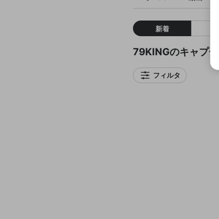
新着
79KINGのキャプ
フィルタ