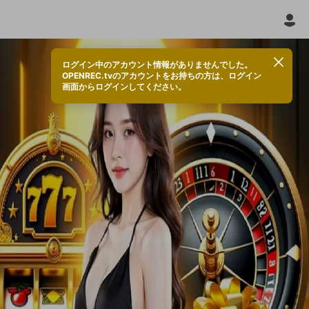
ログイン中のアカウント情報がありませんでした。
OPENREC.tvのアカウントをお持ちの方は、ログイン
画面からログインしてください。