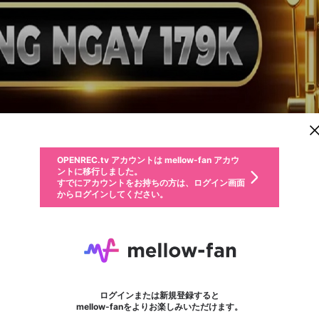
新規登録
OPENREC.tv アカウントは mellow-fan アカウ
OPENREC.tvアカウントはmellow-fanアカウン
パーソナルデータの登録
限定コミュニティ参加方法
ントに移行しました。
トに統合しました。
すでにアカウントをお持ちの方は、ログイン画面
こちらからOPENREC.tvでログイン中のアカウ
からログインしてください。
ント情報を引き継ぐことができます。
動画プレイリストを選択
生年月
固定動画に設定
不適切なユーザーとして報告します
ファンレター
サブスクシェア
OPENREC.tv アカウントは mellow-fan アカウ
@
新規登録
ログイン
か？
年
月
ントに移行しました。
マイページに表示されている動画 (ライブ配信、配信予定、ア
すでにアカウントをお持ちの方は、ログイン画面
ーカイブ、アップロード動画) をページのトップに1つ固定で
79KING
応援している配信者にファンレターを送ることができま
生年月は登録後に変更できません。
認証コードの入力
できるプレイリストがありません。プレイリストは動画の再生画面で作
からログインしてください。
きます。動画タイトル横のメニューより設定することができま
す。好きなデザインを選んでメッセージを書いたり、エ
ログイン
す。
@
79kingsrcom
ご確認ください
す。
メールアドレスで新規登録
メールアドレスでログイン
問題を選択してください
ールアイテムでデコレーションして、配信者に届けまし
性別
ょう！
メールアドレスにメールを送信しました。30分以内にメ
パスワード再設定
詳しくはこちら
この限定コミュニティは、Discordで提供されています。
入力していただいたメールアドレス
男性
女性
その他
問題を選択してください
※ファンレター機能は有料サービスです。
ール記載の6桁の認証コードを入力してください。
利用規約とプライバシーポリシーが更新されました。
または
または
ポイントが不足しています
フォロー
に、パスワード再設定用URLを記載
セッションの有効期限が切れたた
Discordアカウントをお持ちでない方
サービスを利用するには変更後の内容をご確認いただ
わいせつな表現
認証コード
検索履歴をすべて削除しますか？
ブロックリストに追加しますか？
この動画の公開は終了しました
登録したメールアドレスを入力し、送信してください。
お住まいの地域
されたメールを送信しましたのでご
め、ログアウトしました
き、同意していただく必要があります。
X
X
Discordとは？からDiscordにアクセス
mellowポイントの購入に進みますか？
他者を誹謗中傷する表現
0
6
確認ください
ログインまたは新規登録すると
Discordアカウントを作成
キャンセル
mellow-fanをよりお楽しみいただけます。
いいえ
OK
はい
OK
利用規約
を確認しました。
0
500
著作権の侵害
Google
Google
キャプチャ
プレイリスト
フォロー
フォロワー
プレミアム会員に入会
mellow-fan のメールアドレス（mellow-fan.comドメイン
OK