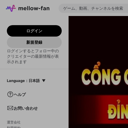
ログイン
新規登録
ログインするとフォロー中の
クリエイターの最新情報が表
示されます
Language
：
日本語
日本語
ヘルプ
English
お問い合わせ
中文(簡体)
한국어
運営会社
利用規約