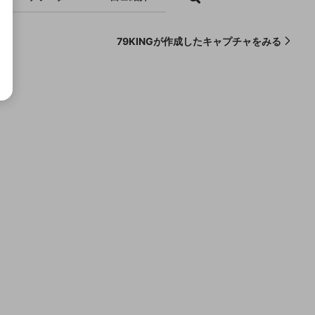
79KINGが作成したキャプチャをみる