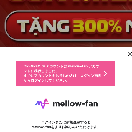
新規登録
OPENREC.tv アカウントは mellow-fan アカウ
OPENREC.tvアカウントはmellow-fanアカウン
パーソナルデータの登録
限定コミュニティ参加方法
ントに移行しました。
トに統合しました。
すでにアカウントをお持ちの方は、ログイン画面
こちらからOPENREC.tvでログイン中のアカウ
からログインしてください。
ント情報を引き継ぐことができます。
動画プレイリストを選択
生年月
固定動画に設定
不適切なユーザーとして報告します
ファンレター
サブスクシェア
OPENREC.tv アカウントは mellow-fan アカウ
@
新規登録
ログイン
か？
年
月
ントに移行しました。
マイページに表示されている動画 (ライブ配信、配信予定、ア
すでにアカウントをお持ちの方は、ログイン画面
ーカイブ、アップロード動画) をページのトップに1つ固定で
79kingsk Com
応援している配信者にファンレターを送ることができま
生年月は登録後に変更できません。
認証コードの入力
できるプレイリストがありません。プレイリストは動画の再生画面で作
からログインしてください。
きます。動画タイトル横のメニューより設定することができま
す。好きなデザインを選んでメッセージを書いたり、エ
ログイン
す。
@
79kingskcom
ご確認ください
す。
メールアドレスで新規登録
メールアドレスでログイン
問題を選択してください
ールアイテムでデコレーションして、配信者に届けまし
性別
ょう！
メールアドレスにメールを送信しました。30分以内にメ
パスワード再設定
詳しくはこちら
この限定コミュニティは、Discordで提供されています。
入力していただいたメールアドレス
男性
女性
その他
問題を選択してください
※ファンレター機能は有料サービスです。
ール記載の6桁の認証コードを入力してください。
利用規約とプライバシーポリシーが更新されました。
または
または
ポイントが不足しています
フォロー
に、パスワード再設定用URLを記載
セッションの有効期限が切れたた
Discordアカウントをお持ちでない方
サービスを利用するには変更後の内容をご確認いただ
わいせつな表現
認証コード
検索履歴をすべて削除しますか？
ブロックリストに追加しますか？
この動画の公開は終了しました
登録したメールアドレスを入力し、送信してください。
お住まいの地域
されたメールを送信しましたのでご
め、ログアウトしました
き、同意していただく必要があります。
X
X
Discordとは？からDiscordにアクセス
mellowポイントの購入に進みますか？
他者を誹謗中傷する表現
0
6
確認ください
ログインまたは新規登録すると
Discordアカウントを作成
キャンセル
mellow-fanをよりお楽しみいただけます。
いいえ
OK
はい
OK
利用規約
を確認しました。
0
500
著作権の侵害
Google
Google
キャプチャ
プレイリスト
フォロー
フォロワー
プレミアム会員に入会
mellow-fan のメールアドレス（mellow-fan.comドメイン
OK