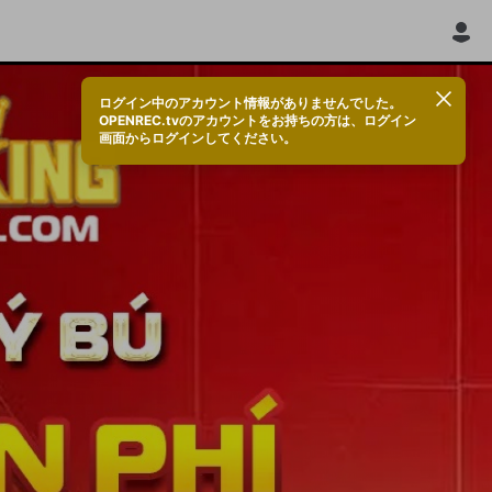
ログイン中のアカウント情報がありませんでした。
OPENREC.tvのアカウントをお持ちの方は、ログイン
画面からログインしてください。