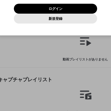
いいえ
はい
利用規約
および
プライバシーポリシー
に同意頂いた上で次にお
この画面からDiscordに参加する
プライバシーポリシー
を確認しました。
及びcs.openrec.co.jpドメイン）が受信拒否設定に含まれて
ログイン
進みください。
OK
プライバシーの侵害
ご登録いただいた情報はサービスの向上を目的として
動画プレイリストがありません
再設定する
いないかご確認ください。
ログイン
Yahoo! JAPAN
Yahoo! JAPAN
使用いたします。
Discordは第三者が提供するコミュニティーサービスで、mellow-
報告された問題については、利用規約に違反しているかどうか
動画
キャプチャ
パスワードを忘れた方は
こちら
過激な暴力や自傷行為
確認しました
fanとは関わりがありません。Discordに関してのお問い合わせには
一部サービスをご利用いただくには、生年月の登録が
をスタッフが確認します。
この機能をむやみに使用すること
新規登録
動画プレイリストを選択
お答えすることができません。Discordの仕様変更により、限定コ
アカウントをお持ちですか？
アカウントを作成する
入力
必要です。
は、利用規約違反になります。
Appleでサインアップ
Appleでサインイン
ミュニティ特典の提供が終了する可能性がありますが、その際の補
なりすまし行為
た動画プレイリスト
ご登録いただいた情報は公開されません。
償は一切行いません。外部サービスとのID連携に関する同意事項に
動画のプレイリストを一つ選択すると、そのプレイリストの動
同意の上、参加をお願いします。
出会いを誘導する行為
閉じる
画をマイページの上部にリストで表示することができます。
ファンレターを作成
送信
mellow-fanの
mellow-fanの
利用規約
利用規約
・
・
プライバシーポリシー
プライバシーポリシー
・
・
外部サービ
外部サービ
外部サービスとのID連携に関する同意事項
登録
スとのID連携に関する同意事項
スとのID連携に関する同意事項
に同意頂いた上で、次にお進み
に同意頂いた上で、次にお進み
閉じる
ねずみ講やマルチ商法
アカウント作成
動画プレイリストを選択
ください
ください
Discordとは？
Discordに参加する
誤解を招く配信設定
あとで登録
mellow-fanからのお得な情報をメールで受け取
動画プレイリストがありません
ゲームの録画禁止区域の配信
る
改造版・海賊版ソフトの配信
政治的・宗教的・人種的な内容
たキャプチャプレイリスト
その他の問題