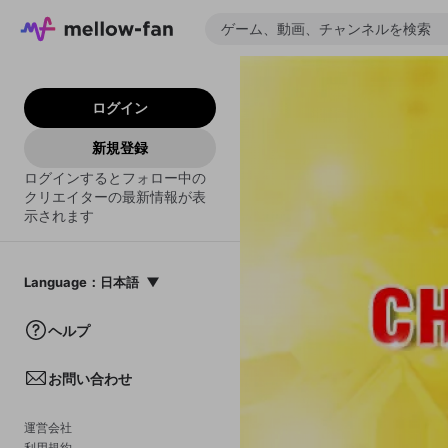
ログイン
新規登録
ログインするとフォロー中の
クリエイターの最新情報が表
示されます
Language
：
日本語
日本語
ヘルプ
English
お問い合わせ
中文(簡体)
한국어
運営会社
利用規約