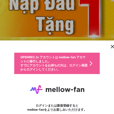
新規登録
OPENREC.tv アカウントは mellow-fan アカウ
OPENREC.tvアカウントはmellow-fanアカウン
パーソナルデータの登録
限定コミュニティ参加方法
ントに移行しました。
トに統合しました。
すでにアカウントをお持ちの方は、ログイン画面
こちらからOPENREC.tvでログイン中のアカウ
からログインしてください。
ント情報を引き継ぐことができます。
動画プレイリストを選択
生年月
固定動画に設定
不適切なユーザーとして報告します
ファンレター
サブスクシェア
OPENREC.tv アカウントは mellow-fan アカウ
@
新規登録
ログイン
か？
年
月
ントに移行しました。
マイページに表示されている動画 (ライブ配信、配信予定、ア
すでにアカウントをお持ちの方は、ログイン画面
ーカイブ、アップロード動画) をページのトップに1つ固定で
79king
応援している配信者にファンレターを送ることができま
生年月は登録後に変更できません。
認証コードの入力
できるプレイリストがありません。プレイリストは動画の再生画面で作
からログインしてください。
きます。動画タイトル横のメニューより設定することができま
す。好きなデザインを選んでメッセージを書いたり、エ
ログイン
す。
@
79kinggames
ご確認ください
す。
メールアドレスで新規登録
メールアドレスでログイン
問題を選択してください
ールアイテムでデコレーションして、配信者に届けまし
性別
ょう！
メールアドレスにメールを送信しました。30分以内にメ
パスワード再設定
詳しくはこちら
この限定コミュニティは、Discordで提供されています。
入力していただいたメールアドレス
男性
女性
その他
問題を選択してください
※ファンレター機能は有料サービスです。
ール記載の6桁の認証コードを入力してください。
利用規約とプライバシーポリシーが更新されました。
または
または
ポイントが不足しています
フォロー
に、パスワード再設定用URLを記載
セッションの有効期限が切れたた
Discordアカウントをお持ちでない方
サービスを利用するには変更後の内容をご確認いただ
わいせつな表現
認証コード
検索履歴をすべて削除しますか？
ブロックリストに追加しますか？
この動画の公開は終了しました
登録したメールアドレスを入力し、送信してください。
お住まいの地域
されたメールを送信しましたのでご
め、ログアウトしました
き、同意していただく必要があります。
X
X
Discordとは？からDiscordにアクセス
mellowポイントの購入に進みますか？
他者を誹謗中傷する表現
0
6
確認ください
ログインまたは新規登録すると
Discordアカウントを作成
キャンセル
mellow-fanをよりお楽しみいただけます。
いいえ
OK
はい
OK
利用規約
を確認しました。
0
500
著作権の侵害
Google
Google
キャプチャ
プレイリスト
フォロー
フォロワー
プレミアム会員に入会
mellow-fan のメールアドレス（mellow-fan.comドメイン
OK