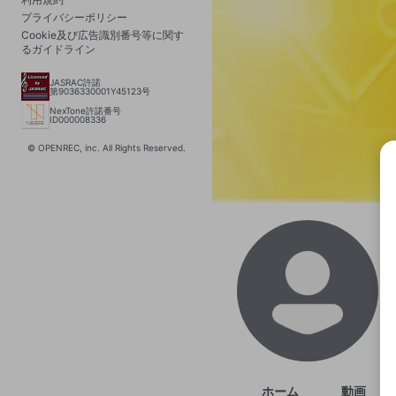
プライバシーポリシー
Cookie及び広告識別番号等に関す
るガイドライン
JASRAC許諾
第9036330001Y45123号
NexTone許諾番号
ID000008336
© OPENREC, inc. All Rights Reserved.
選択
きま
ホーム
動画