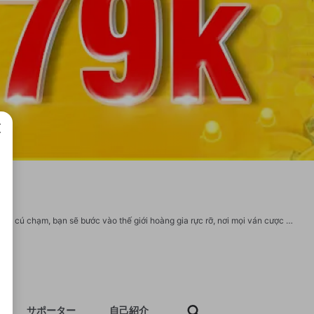
成で
79King – thiên đường giải trí nơi đam mê bùng nổ và may mắn lên ngôi! Chỉ cần một cú chạm, bạn sẽ bước vào thế giới hoàng gia rực rỡ, nơi mọi ván cược đều có thể biến bạn thành “vị vua” thực thụ! Website chính thức: https://79king.games/ Email: 79kinggames@gmail.com Hotline: 0843995057 Địa chỉ: 261/15 Đình Phong Phú, Tăng Nhơn Phú B, Thủ Đức, Thành phố Hồ Chí Minh, Việt Nam #79king #79kinggames #linkvao79king #trang_chu_79king #79king_dang_ky https://experienceleaguecommunities.adobe.com/t5/user/viewprofilepage/user-id/18147912 https://substance3d.adobe.com/community-assets/profile/org.adobe.user:601921FB6921B59E0A495E39@AdobeID https://be.5ch.net/user/783947517 https://www.nicovideo.jp/user/142354634 https://www.ozbargain.com.au/user/589919 https://qna.habr.com/user/79kinggamess https://www.myget.org/users/79kinggames https://dtf.ru/id3196368 https://www.furaffinity.net/user/79kinggamess
サポーター
自己紹介