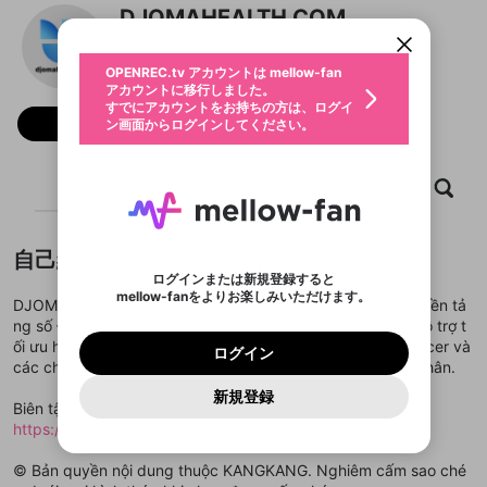
すでにアカウントをお持ちの方は、ログイ
こちらからOPENREC.tvでログイン中のア
DJOMAHEALTH COM
動画プレイリストを選択
ン画面からログインしてください。
カウント情報を引き継ぐことができます。
生年月
固定動画に設定
不適切なユーザーとして報告しま
ファンレター
OPENREC.tv アカウントは mellow-fan
サブスクシェア
@
新規登録
ログイン
すか？
年
月
アカウントに移行しました。
マイページに表示されている動画 (ライブ配信、配
認証コードの入力
すでにアカウントをお持ちの方は、ログイ
生年月は登録後に変更できません。
信予定、アーカイブ、アップロード動画) をページ
選択できるプレイリストがありません。
応援している配信者にファンレターを送ることがで
フォロー
ン画面からログインしてください。
ご確認ください
のトップに1つ固定できます。動画タイトル横のメ
ログイン
プレイリストは動画の再生画面で作成で
きます。好きなデザインを選んでメッセージを書い
ニューより設定することができます。
メールアドレスで新規登録
メールアドレスでログイン
問題を選択してください
この限定コミュニティは、Discordで提供されてい
性別
きます。
たり、エールアイテムでデコレーションして、配信
メールアドレスにメールを送信しました。30分以内
パスワード再設定
ます。
者に届けましょう！
にメール記載の6桁の認証コードを入力してくださ
入力していただいたメールアドレ
男性
女性
その他
ホーム
利用規約とプライバシーポリシーが更新されま
動画
キャプチャ
プレイリスト
問題を選択してください
詳しくはこちら
※ファンレター機能は有料サービスです。
い。
または
または
ポイントが不足しています
した。 サービスを利用するには変更後の内容を
Discordアカウントをお持ちでない方
スに、パスワード再設定用URLを
セッションの有効期限が切れたた
登録したメールアドレスを入力し、送信してくださ
わいせつな表現
ブロックリストに追加しますか？
この動画の公開は終了しました
お住まいの地域
ご確認いただき、同意していただく必要があり
認証コード
い。
記載されたメールを送信しました
め、ログアウトしました
Discordとは？からDiscordにアクセス
X
X
自己紹介
ます。
mellowポイントの購入に進みますか？
他者を誹謗中傷する表現
のでご確認ください
0
6
ログインまたは新規登録すると
Discordアカウントを作成
mellow-fanをよりお楽しみいただけます。
キャンセル
OK
OK
0
500
著作権の侵害
DJOMAHEALTH.COM Trung tâm công nghệ và phát triển nền tả
Google
Google
利用規約
プレミアム会員に入会
を確認しました。
OK
いいえ
はい
mellow-fan のメールアドレス（mellow-fan.comド
この画面からDiscordに参加する
ng số – Nơi cung cấp các giải pháp công nghệ tiên tiến, hỗ trợ t
利用規約
および
プライバシーポリシー
に同意頂いた上で
ログイン
プライバシーポリシー
を確認しました。
メイン及びcs.openrec.co.jpドメイン）が受信拒否設
次にお進みください。
OK
プライバシーの侵害
ối ưu hóa hiệu suất cho các nhà sáng tạo nội dung, influencer và
ご登録いただいた情報はサービスの向上を目的
ログイン
再設定する
動画プレイリストがありません
定に含まれていないかご確認ください。
Yahoo! JAPAN
Yahoo! JAPAN
các chuyên gia trong lĩnh vực sức khỏe và chăm sóc cá nhân.
Discordは第三者が提供するコミュニティーサービスで、
として使用いたします。
報告された問題については、利用規約に違反しているか
動画プレイリストを選択
パスワードを忘れた方は
こちら
過激な暴力や自傷行為
mellow-fanとは関わりがありません。Discordに関してのお
一部サービスをご利用いただくには、生年月の
どうかをスタッフが確認します。
この機能をむやみに使
新規登録
確認しました
問い合わせにはお答えすることができません。Discordの仕
アカウントをお持ちですか？
アカウントを作成する
Biên tập & điều hành nội dung: Đội ngũ của
登録が必要です。
用することは、利用規約違反になります。
様変更により、限定コミュニティ特典の提供が終了する可能
入力
なりすまし行為
Appleでサインアップ
Appleでサインイン
動画のプレイリストを一つ選択すると、そのプレイ
https://djomahealth.com
ご登録いただいた情報は公開されません。
性がありますが、その際の補償は一切行いません。外部サー
リストの動画をマイページの上部にリストで表示す
ビスとのID連携に関する同意事項に同意の上、参加をお願い
閉じる
ることができます。
出会いを誘導する行為
ファンレターを作成
します。
© Bản quyền nội dung thuộc KANGKANG. Nghiêm cấm sao ché
送信
mellow-fanの
mellow-fanの
利用規約
利用規約
・
・
プライバシーポリシー
プライバシーポリシー
・
・
外部
外部