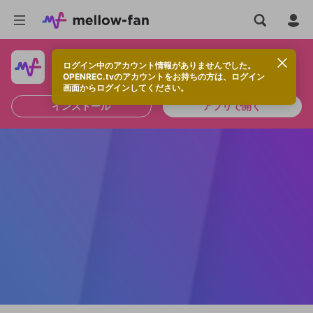
ログイン中のアカウント情報がありませんでした。
快適に視聴するなら、アプリをインストールしよう！
OPENREC.tvのアカウントをお持ちの方は、ログイン
画面からログインしてください。
インストール
アプリで開く
新規登録
OPENREC.tv アカウントは mellow-fan
OPENREC.tvアカウントはmellow-fanア
限定コミュニティ参加方法
パーソナルデータの登録
アカウントに移行しました。
カウントに統合しました。