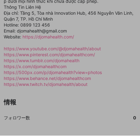
登録
p dưới mọi hình thức khi chưa được cấp phép.
外部サービスとのID連携に関する同意事項
サービスとのID連携に関する同意事項
サービスとのID連携に関する同意事項
に同意頂いた上
に同意頂いた上
閉じる
ねずみ講やマルチ商法
動画プレイリストを選択
アカウント作成
Thông Tin Liên Hệ
で、次にお進みください
で、次にお進みください
Địa chỉ: Tầng 5, Tòa nhà Innovation Hub, 456 Nguyễn Văn Linh,
誤解を招く配信設定
あとで登録
Discordとは？
Discordに参加する
Quận 7, TP. Hồ Chí Minh
mellow-fanからのお得な情報をメールで受
Hotline: 0899 123 456
ゲームの録画禁止区域の配信
け取る
Email: djomahealth@gmail.com
Website:
https://djomahealth.com/
改造版・海賊版ソフトの配信
https://www.youtube.com/@djomahealth/about
政治的・宗教的・人種的な内容
https://www.pinterest.com/djomahealthcom/
その他の問題
https://www.tumblr.com/djomahealth
https://x.com/djomahealthcom
https://500px.com/p/djomahealth?view=photos
https://www.behance.net/djomahealthcom
https://www.twitch.tv/djomahealth/about
情報
フォロワー数
0