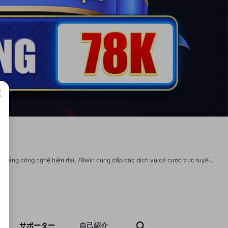
成で
Nhà cái 78win là một trong những nhà cái uy tín và phổ biến tại Việt Nam. Với nền tảng công nghệ hiện đại, 78win cung cấp các dịch vụ cá cược trực tuyến, casino trực tuyến và game bài đa dạng. Người chơi có thể trải nghiệm các trò chơi với chất lượng cao và độ tin cậy, cùng với các chương trình khuyến mãi hấp dẫn. Đội ngũ hỗ trợ khách hàng chuyên nghiệp của 78win luôn sẵn sàng hỗ trợ người chơi mọi lúc. Thông tin chi tiết: Website: https://78win.xyz/ Địa chỉ: 112 Trần Hưng Đạo, Cửa Nam, Hoàn Kiếm, Hà Nội, Việt Nam Email: 78win.xyz@gmail.com Phone: 0816730123 #78win #78win_xyz 78win_com https://www.pinterest.com/78winxyz/ https://www.youtube.com/@78winxyz https://twitter.com/78winxyz https://jali.me/78winxyz https://lichess.org/@/winxyz https://expressafrica.net/78winxyz https://www.mazafakas.com/user/profile/4675541 https://shenasname.ir/ask/user/78winxyz https://www.sorumatix.com/user/78winxyz https://bitspower.com/support/user/78winxyz https://qa.laodongzu.com/?qa=user/78winxyz
サポーター
自己紹介