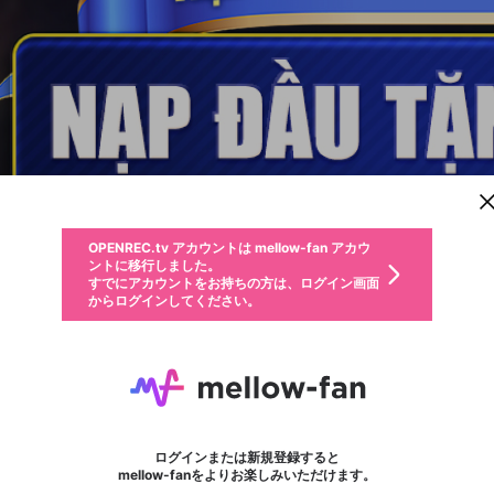
新規登録
OPENREC.tv アカウントは mellow-fan アカウ
OPENREC.tvアカウントはmellow-fanアカウン
パーソナルデータの登録
限定コミュニティ参加方法
ントに移行しました。
トに統合しました。
すでにアカウントをお持ちの方は、ログイン画面
こちらからOPENREC.tvでログイン中のアカウ
からログインしてください。
ント情報を引き継ぐことができます。
動画プレイリストを選択
生年月
固定動画に設定
不適切なユーザーとして報告します
ファンレター
サブスクシェア
OPENREC.tv アカウントは mellow-fan アカウ
@
新規登録
ログイン
か？
年
月
ントに移行しました。
マイページに表示されている動画 (ライブ配信、配信予定、ア
すでにアカウントをお持ちの方は、ログイン画面
ーカイブ、アップロード動画) をページのトップに1つ固定で
78win xyz
応援している配信者にファンレターを送ることができま
生年月は登録後に変更できません。
認証コードの入力
できるプレイリストがありません。プレイリストは動画の再生画面で作
からログインしてください。
きます。動画タイトル横のメニューより設定することができま
す。好きなデザインを選んでメッセージを書いたり、エ
ログイン
す。
@
78winxyz
ご確認ください
す。
メールアドレスで新規登録
メールアドレスでログイン
問題を選択してください
ールアイテムでデコレーションして、配信者に届けまし
性別
ょう！
メールアドレスにメールを送信しました。30分以内にメ
パスワード再設定
詳しくはこちら
この限定コミュニティは、Discordで提供されています。
入力していただいたメールアドレス
男性
女性
その他
問題を選択してください
※ファンレター機能は有料サービスです。
ール記載の6桁の認証コードを入力してください。
利用規約とプライバシーポリシーが更新されました。
または
または
ポイントが不足しています
フォロー
に、パスワード再設定用URLを記載
セッションの有効期限が切れたた
Discordアカウントをお持ちでない方
サービスを利用するには変更後の内容をご確認いただ
わいせつな表現
認証コード
検索履歴をすべて削除しますか？
ブロックリストに追加しますか？
この動画の公開は終了しました
登録したメールアドレスを入力し、送信してください。
お住まいの地域
されたメールを送信しましたのでご
め、ログアウトしました
き、同意していただく必要があります。
X
X
Discordとは？からDiscordにアクセス
mellowポイントの購入に進みますか？
他者を誹謗中傷する表現
0
6
確認ください
ログインまたは新規登録すると
Discordアカウントを作成
キャンセル
mellow-fanをよりお楽しみいただけます。
いいえ
OK
はい
OK
利用規約
を確認しました。
0
500
著作権の侵害
Google
Google
キャプチャ
プレイリスト
フォロー
フォロワー
プレミアム会員に入会
mellow-fan のメールアドレス（mellow-fan.comドメイン
OK