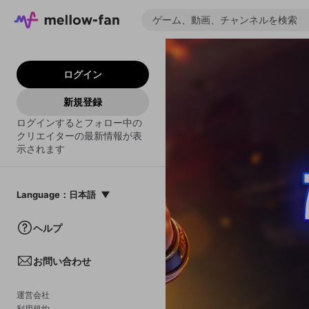
ログイン
新規登録
ログインするとフォロー中の
クリエイターの最新情報が表
示されます
Language
：
日本語
日本語
ヘルプ
English
お問い合わせ
中文(簡体)
한국어
運営会社
利用規約