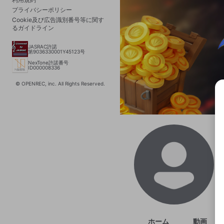
プライバシーポリシー
Cookie及び広告識別番号等に関す
るガイドライン
JASRAC許諾
第9036330001Y45123号
NexTone許諾番号
ID000008336
© OPENREC, inc. All Rights Reserved.
選択
きま
ホーム
動画