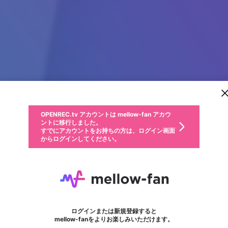
新規登録
OPENREC.tv アカウントは mellow-fan アカウ
OPENREC.tvアカウントはmellow-fanアカウン
パーソナルデータの登録
限定コミュニティ参加方法
ントに移行しました。
トに統合しました。
すでにアカウントをお持ちの方は、ログイン画面
こちらからOPENREC.tvでログイン中のアカウ
からログインしてください。
ント情報を引き継ぐことができます。
動画プレイリストを選択
生年月
固定動画に設定
不適切なユーザーとして報告します
ファンレター
サブスクシェア
OPENREC.tv アカウントは mellow-fan アカウ
@
新規登録
ログイン
か？
年
月
ントに移行しました。
マイページに表示されている動画 (ライブ配信、配信予定、ア
すでにアカウントをお持ちの方は、ログイン画面
ーカイブ、アップロード動画) をページのトップに1つ固定で
789win
応援している配信者にファンレターを送ることができま
生年月は登録後に変更できません。
認証コードの入力
できるプレイリストがありません。プレイリストは動画の再生画面で作
からログインしてください。
きます。動画タイトル横のメニューより設定することができま
す。好きなデザインを選んでメッセージを書いたり、エ
ログイン
す。
@
789wincomus
ご確認ください
す。
メールアドレスで新規登録
メールアドレスでログイン
問題を選択してください
ールアイテムでデコレーションして、配信者に届けまし
性別
ょう！
メールアドレスにメールを送信しました。30分以内にメ
パスワード再設定
詳しくはこちら
この限定コミュニティは、Discordで提供されています。
入力していただいたメールアドレス
男性
女性
その他
問題を選択してください
※ファンレター機能は有料サービスです。
ール記載の6桁の認証コードを入力してください。
利用規約とプライバシーポリシーが更新されました。
または
または
ポイントが不足しています
フォロー
に、パスワード再設定用URLを記載
セッションの有効期限が切れたた
Discordアカウントをお持ちでない方
サービスを利用するには変更後の内容をご確認いただ
わいせつな表現
認証コード
検索履歴をすべて削除しますか？
チームメンバーに追加しますか？
ブロックリストに追加しますか？
この動画の公開は終了しました
登録したメールアドレスを入力し、送信してください。
お住まいの地域
されたメールを送信しましたのでご
め、ログアウトしました
き、同意していただく必要があります。
X
X
Discordとは？からDiscordにアクセス
mellowポイントの購入に進みますか？
他者を誹謗中傷する表現
0
6
確認ください
ログインまたは新規登録すると
Discordアカウントを作成
キャンセル
キャンセル
mellow-fanをよりお楽しみいただけます。
いいえ
OK
はい
はい
OK
利用規約
を確認しました。
0
500
著作権の侵害
Google
Google
キャプチャ
プレイリスト
フォロー
フォロワー
プレミアム会員に入会
mellow-fan のメールアドレス（mellow-fan.comドメイン
OK