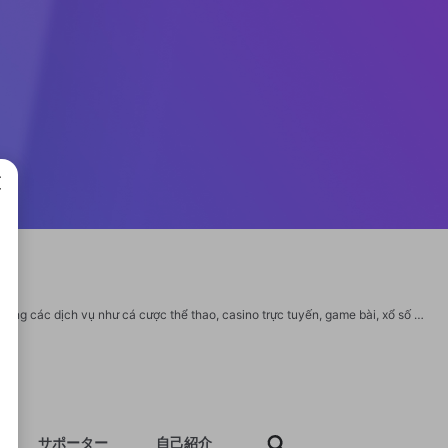
成で
789win là một nhà cái cá cược trực tuyến uy tín hàng đầu Châu Á, cung cấp đa dạng các dịch vụ như cá cược thể thao, casino trực tuyến, game bài, xổ số và slot game. Với giao diện hiện đại, dễ sử dụng cùng hệ thống bảo mật cao, 789win thu hút người chơi nhờ tốc độ nạp rút nhanh chóng, tỷ lệ cược hấp dẫn và nhiều chương trình khuyến mãi. Đăng ký ngay nhận code +200k tại link: https://789wincom.us/ - Thương hiệu: 789win - Địa chỉ: 78 Số 30, Phường 6, Gò Vấp, Hồ Chí Minh, Việt Nam - Postcode: 727010 - Số điện thoại: 0327849777 - Email: info@789win.com Từ khóa: 789win, 789wincom, 789wincomus, nhà cái 789win, 789win club, đăng nhập 789win, 789win com, tại 789win, 789win link, trang chủ 789win. https://x.com/789wincomus https://youtube.com/@789wincomus https://www.pinterest.com/789wincomus/ https://gravatar.com/789wincomus https://vimeo.com/789wincomus https://www.blogger.com/profile/14636281707921561536 https://talk.plesk.com/members/wincomus.431152/#about
サポーター
自己紹介