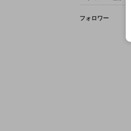
フォロワー