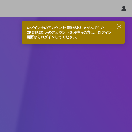
ログイン中のアカウント情報がありませんでした。
OPENREC.tvのアカウントをお持ちの方は、ログイン
画面からログインしてください。