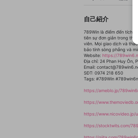
自己紹介
789Win là điểm đến tích hợ
tiên sự đơn giản trong tha
viên. Mọi giao dịch và th
bảo tính sòng phẳng và mi
Website:
https://789win6.n
Địa chỉ: 24 Phan Huy Ôn, 
Email: contact@789win6.n
SĐT: 0974 218 650
Tags: #789Win #789win6
https://ameblo.jp/789win
https://www.themoviedb.o
https://www.nicovideo.jp
https://stocktwits.com/78
https://qiita.com/789win6