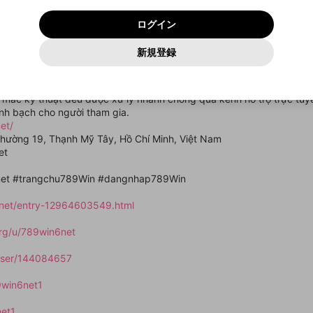
いいえ
はい
利用規約
および
プライバシーポリシー
に同意頂いた上で次にお
この画面からDiscordに参加する
プライバシーポリシー
を確認しました。
及びcs.openrec.co.jpドメイン）が受信拒否設定に含まれて
ログイン
進みください。
OK
プライバシーの侵害
ご登録いただいた情報はサービスの向上を目的として
動画プレイリストがありません
再設定する
いないかご確認ください。
ログイン
Yahoo! JAPAN
Yahoo! JAPAN
使用いたします。
Discordは第三者が提供するコミュニティーサービスで、mellow-
報告された問題については、利用規約に違反しているかどうか
パスワードを忘れた方は
こちら
過激な暴力や自傷行為
確認しました
fanとは関わりがありません。Discordに関してのお問い合わせには
一部サービスをご利用いただくには、生年月の登録が
をスタッフが確認します。
この機能をむやみに使用すること
新規登録
動画プレイリストを選択
お答えすることができません。Discordの仕様変更により、限定コ
アカウントをお持ちですか？
アカウントを作成する
入力
必要です。
は、利用規約違反になります。
Appleでサインアップ
Appleでサインイン
ミュニティ特典の提供が終了する可能性がありますが、その際の補
なりすまし行為
p các sảnh cược phổ biến hiện nay như Casino live, thể thao, nổ hũ
ご登録いただいた情報は公開されません。
償は一切行いません。外部サービスとのID連携に関する同意事項に
動画のプレイリストを一つ選択すると、そのプレイリストの動
o tác nhưng vẫn duy trì các lớp bảo mật mã hóa đầu cuối để bảo vệ d
同意の上、参加をお願いします。
出会いを誘導する行為
閉じる
画をマイページの上部にリストで表示することができます。
ắc mắc kỹ thuật đều được xử lý nhanh chóng qua kênh hỗ trợ trực tu
ファンレターを作成
送信
mellow-fanの
mellow-fanの
利用規約
利用規約
・
・
プライバシーポリシー
プライバシーポリシー
・
・
外部サービ
外部サービ
外部サービスとのID連携に関する同意事項
nh bạch cho người tham gia.
登録
スとのID連携に関する同意事項
スとのID連携に関する同意事項
に同意頂いた上で、次にお進み
に同意頂いた上で、次にお進み
閉じる
ねずみ講やマルチ商法
アカウント作成
動画プレイリストを選択
et/
ください
ください
Phường 19, Thạnh Mỹ Tây, Hồ Chí Minh, Việt Nam
Discordとは？
Discordに参加する
誤解を招く配信設定
あとで登録
et
mellow-fanからのお得な情報をメールで受け取
ゲームの録画禁止区域の配信
る
net #trangchu789Win #dangnhap789Win
改造版・海賊版ソフトの配信
6net/entry-12964603549.html
政治的・宗教的・人種的な内容
rg/u/789win6net
その他の問題
/user/144084657
9win6net1
net1