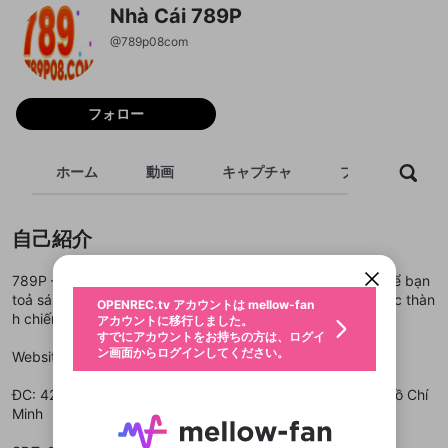
Nhà Cái 789P
@
789p08com
フォロー
ホーム
動画
キャプチャ
プレイリスト
新規登録
OPENREC.tv アカウントは mellow-fan
OPENREC.tvアカウントはmellow-fanア
限定コミュニティ参加方法
パーソナルデータの登録
アカウントに移行しました。
カウントに統合しました。
自己紹介
すでにアカウントをお持ちの方は、ログイ
こちらからOPENREC.tvでログイン中のア
動画プレイリストを選択
ン画面からログインしてください。
カウント情報を引き継ぐことができます。
生年月
789P – Nhà cái đẳng cấp, nơi mỗi lần cược đều là cơ hội để bạn
固定動画に設定
不適切なユーザーとして報告しま
ファンレター
toả sáng. Hãy cùng 789P biến những khoảnh khắc cá cược thàn
OPENREC.tv アカウントは mellow-fan
サブスクシェア
@
新規登録
ログイン
すか？
年
月
h chiến thắng rực rỡ.
アカウントに移行しました。
マイページに表示されている動画 (ライブ配信、配
認証コードの入力
すでにアカウントをお持ちの方は、ログイ
生年月は登録後に変更できません。
信予定、アーカイブ、アップロード動画) をページ
選択できるプレイリストがありません。
応援している配信者にファンレターを送ることがで
ン画面からログインしてください。
ご確認ください
Website:
https://789p08.com
のトップに1つ固定できます。動画タイトル横のメ
ログイン
プレイリストは動画の再生画面で作成で
きます。好きなデザインを選んでメッセージを書い
ニューより設定することができます。
メールアドレスで新規登録
メールアドレスでログイン
問題を選択してください
この限定コミュニティは、Discordで提供されてい
性別
きます。
たり、エールアイテムでデコレーションして、配信
メールアドレスにメールを送信しました。30分以内
パスワード再設定
ĐC: 42 Đặng Văn Ngữ, Phường 10, Quận Phú Nhuận, TP Hồ Chí
ます。
者に届けましょう！
にメール記載の6桁の認証コードを入力してくださ
入力していただいたメールアドレ
男性
女性
その他
利用規約とプライバシーポリシーが更新されま
問題を選択してください
詳しくはこちら
Minh
※ファンレター機能は有料サービスです。
い。
または
または
ポイントが不足しています
した。 サービスを利用するには変更後の内容を
Discordアカウントをお持ちでない方
スに、パスワード再設定用URLを
セッションの有効期限が切れたた
登録したメールアドレスを入力し、送信してくださ
わいせつな表現