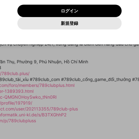
いいえ
はい
利用規約
および
プライバシーポリシー
に同意頂いた上で次にお
この画面からDiscordに参加する
プライバシーポリシー
を確認しました。
及びcs.openrec.co.jpドメイン）が受信拒否設定に含まれて
ログイン
進みください。
OK
プライバシーの侵害
ご登録いただいた情報はサービスの向上を目的として
動画プレイリストがありません
再設定する
いないかご確認ください。
ログイン
Yahoo! JAPAN
Yahoo! JAPAN
使用いたします。
Discordは第三者が提供するコミュニティーサービスで、mellow-
報告された問題については、利用規約に違反しているかどうか
パスワードを忘れた方は
こちら
過激な暴力や自傷行為
確認しました
fanとは関わりがありません。Discordに関してのお問い合わせには
一部サービスをご利用いただくには、生年月の登録が
をスタッフが確認します。
この機能をむやみに使用すること
新規登録
動画プレイリストを選択
お答えすることができません。Discordの仕様変更により、限定コ
アカウントをお持ちですか？
アカウントを作成する
入力
必要です。
は、利用規約違反になります。
Appleでサインアップ
Appleでサインイン
ミュニティ特典の提供が終了する可能性がありますが、その際の補
なりすまし行為
uẩn quốc tế với giấy phép Curaçao eGaming, tự hào mang đến hệ th
ご登録いただいた情報は公開されません。
償は一切行いません。外部サービスとのID連携に関する同意事項に
動画のプレイリストを一つ選択すると、そのプレイリストの動
á, nổ hũ. Với công nghệ phát triển độc quyền, chúng tôi cam kết tỷ l
同意の上、参加をお願いします。
出会いを誘導する行為
閉じる
画をマイページの上部にリストで表示することができます。
dịch vụ chuyên nghiệp 24/7, xứng đáng là điểm đến hàng đầu cho ga
ファンレターを作成
送信
mellow-fanの
mellow-fanの
利用規約
利用規約
・
・
プライバシーポリシー
プライバシーポリシー
・
・
外部サービ
外部サービ
外部サービスとのID連携に関する同意事項
登録
スとのID連携に関する同意事項
スとのID連携に関する同意事項
に同意頂いた上で、次にお進み
に同意頂いた上で、次にお進み
閉じる
ねずみ講やマルチ商法
アカウント作成
動画プレイリストを選択
ください
ください
Văn Thụ, Phường 9, Phú Nhuận, Hồ Chí Minh
Discordとは？
Discordに参加する
誤解を招く配信設定
あとで登録
3
mellow-fanからのお得な情報をメールで受け取
//789club.plus/
ゲームの録画禁止区域の配信
る
789club_tài_xỉu #789club_com #789club_cổng_game_đổi_thưởng #7
o.com/foro/members/789clubplus.html
改造版・海賊版ソフトの配信
ser-1389393.html
ke/c-QMGNOHoySwko_tNn0Rl
政治的・宗教的・人種的な内容
/profile/197919/
その他の問題
ect.com/user/202113355/789club-plus
informatik.uni-kl.de/s/B3TXGhhP2
om/p/789clubpluss