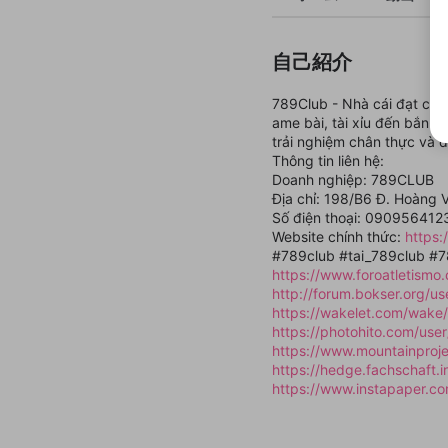
自己紹介
789Club - Nhà cái đạt ch
ame bài, tài xỉu đến bắn c
trải nghiệm chân thực và 
Thông tin liên hệ:
Doanh nghiệp: 789CLUB
Địa chỉ: 198/B6 Đ. Hoàng 
Số điện thoại: 090956412
Website chính thức:
https:
#789club #tai_789club #
https://www.foroatletism
http://forum.bokser.org/u
https://wakelet.com/wa
https://photohito.com/user
https://www.mountainproj
https://hedge.fachschaft.
https://www.instapaper.c