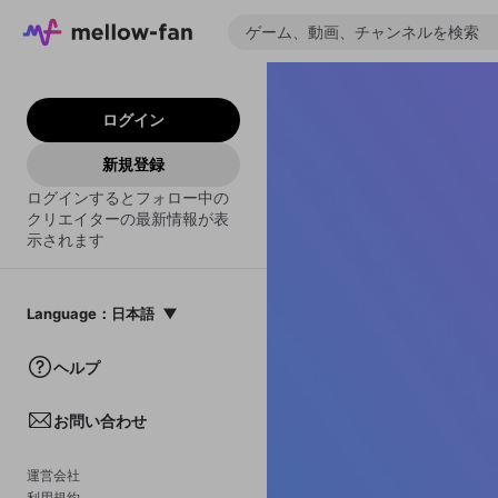
ログイン
新規登録
ログインするとフォロー中の
クリエイターの最新情報が表
示されます
Language
：
日本語
日本語
ヘルプ
English
お問い合わせ
中文(簡体)
한국어
運営会社
利用規約