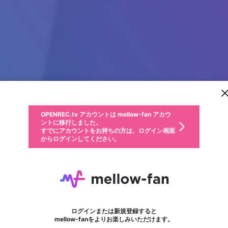
新規登録
OPENREC.tv アカウントは mellow-fan アカウ
OPENREC.tvアカウントはmellow-fanアカウン
パーソナルデータの登録
限定コミュニティ参加方法
ントに移行しました。
トに統合しました。
すでにアカウントをお持ちの方は、ログイン画面
こちらからOPENREC.tvでログイン中のアカウ
からログインしてください。
ント情報を引き継ぐことができます。
動画プレイリストを選択
生年月
固定動画に設定
不適切なユーザーとして報告します
ファンレター
サブスクシェア
OPENREC.tv アカウントは mellow-fan アカウ
@
新規登録
ログイン
か？
年
月
ントに移行しました。
マイページに表示されている動画 (ライブ配信、配信予定、ア
すでにアカウントをお持ちの方は、ログイン画面
ーカイブ、アップロード動画) をページのトップに1つ固定で
789clubplus
応援している配信者にファンレターを送ることができま
生年月は登録後に変更できません。
認証コードの入力
できるプレイリストがありません。プレイリストは動画の再生画面で作
からログインしてください。
きます。動画タイトル横のメニューより設定することができま
す。好きなデザインを選んでメッセージを書いたり、エ
ログイン
す。
@
789clubplus
ご確認ください
す。
メールアドレスで新規登録
メールアドレスでログイン
問題を選択してください
ールアイテムでデコレーションして、配信者に届けまし
性別
ょう！
メールアドレスにメールを送信しました。30分以内にメ
パスワード再設定
詳しくはこちら
この限定コミュニティは、Discordで提供されています。
入力していただいたメールアドレス
男性
女性
その他
問題を選択してください
※ファンレター機能は有料サービスです。
ール記載の6桁の認証コードを入力してください。
利用規約とプライバシーポリシーが更新されました。
または
または
ポイントが不足しています
フォロー
に、パスワード再設定用URLを記載
セッションの有効期限が切れたた
Discordアカウントをお持ちでない方
サービスを利用するには変更後の内容をご確認いただ
わいせつな表現
認証コード
検索履歴をすべて削除しますか？
ブロックリストに追加しますか？
この動画の公開は終了しました
登録したメールアドレスを入力し、送信してください。
お住まいの地域
されたメールを送信しましたのでご
め、ログアウトしました
き、同意していただく必要があります。
X
X
Discordとは？からDiscordにアクセス
mellowポイントの購入に進みますか？
他者を誹謗中傷する表現
0
6
確認ください
ログインまたは新規登録すると
Discordアカウントを作成
キャンセル
mellow-fanをよりお楽しみいただけます。
いいえ
OK
はい
OK
利用規約
を確認しました。
0
500
著作権の侵害
Google
Google
キャプチャ
プレイリスト
フォロー
フォロワー
プレミアム会員に入会
mellow-fan のメールアドレス（mellow-fan.comドメイン
OK