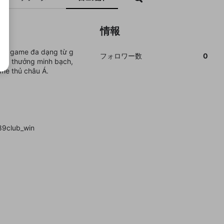
情報
ống game đa dạng từ g
フォロワー数
0
ệ trả thưởng minh bạch,
me thủ châu Á.
89club_win