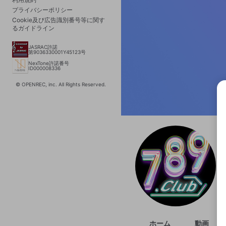
プライバシーポリシー
Cookie及び広告識別番号等に関す
るガイドライン
JASRAC許諾
第9036330001Y45123号
NexTone許諾番号
ID000008336
© OPENREC, inc. All Rights Reserved.
選択
きま
ホーム
動画