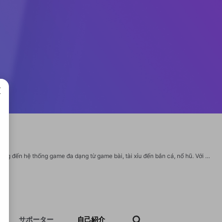
成で
789Club - Nhà cái đạt chuẩn quốc tế với giấy phép Curaçao eGaming, tự hào mang đến hệ thống game đa dạng từ game bài, tài xỉu đến bắn cá, nổ hũ. Với công nghệ phát triển độc quyền, chúng tôi cam kết tỷ lệ trả thưởng minh bạch, trải nghiệm chân thực và dịch vụ chuyên nghiệp 24/7, xứng đáng là điểm đến hàng đầu cho game thủ châu Á. Thông tin liên hệ: Doanh nghiệp: 789CLUB Địa chỉ: 198/B6 Đ. Hoàng Văn Thụ, Phường 9, Phú Nhuận, Hồ Chí Minh Số điện thoại: 0909564123 Website chính thức: https://789club.plus/ #789club #tai_789club #789club_tài_xỉu #789club_com #789club_cổng_game_đổi_thưởng #789club_win https://www.foroatletismo.com/foro/members/789clubplus.html http://forum.bokser.org/user-1389393.html https://wakelet.com/wake/c-QMGNOHoySwko_tNn0Rl https://photohito.com/user/profile/197919/ https://www.mountainproject.com/user/202113355/789club-plus https://hedge.fachschaft.informatik.uni-kl.de/s/B3TXGhhP2 https://www.instapaper.com/p/789clubpluss
サポーター
自己紹介