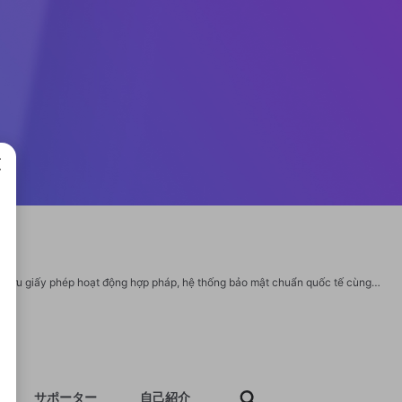
成で
Thông tin chi tiết: 789CLUB khẳng định đẳng cấp nhà cái uy tín hàng đầu khi sở hữu giấy phép hoạt động hợp pháp, hệ thống bảo mật chuẩn quốc tế cùng lượng người chơi khủng truy cập mỗi ngày. Website: https://789clubb.art/ Mail : 789clubbart@gmail.com Phone: 0392221073 Địa chỉ: 41a Đ. Đoàn Hồng Phước, Hòa Thạnh, Tân Phú, Hồ Chí Minh, Vietnam #789club #game-789club #tai-789club #trang-chu-789club #cong-game-789club https://twitter.com/789clubbart https://www.youtube.com/@789clubbart/about https://www.pinterest.com/789clubbart https://vimeo.com/789clubbart https://www.reddit.com/user/789clubbart/ https://www.instapaper.com/p/16527594 https://www.twitch.tv/789clubbart/about https://www.blogger.com/profile/04244647391676175342 https://disqus.com/by/789clubbart/about/ https://os.mbed.com/users/789clubbart/ https://qiita.com/789clubbart https://gravatar.com/789clubbart https://789clubbart.blogspot.com/2025/06/789club-link-vao-cong-game-uy-tin-t62025.html
サポーター
自己紹介