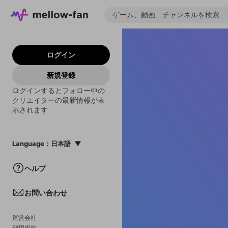
ログイン
新規登録
ログインするとフォロー中の
クリエイターの最新情報が表
示されます
Language
：
日本語
日本語
ヘルプ
English
お問い合わせ
中文(簡体)
한국어
運営会社
利用規約