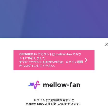
新規登録
OPENREC.tv アカウントは mellow-fan アカウ
OPENREC.tvアカウントはmellow-fanアカウン
パーソナルデータの登録
限定コミュニティ参加方法
ントに移行しました。
トに統合しました。
すでにアカウントをお持ちの方は、ログイン画面
こちらからOPENREC.tvでログイン中のアカウ
からログインしてください。
ント情報を引き継ぐことができます。
動画プレイリストを選択
生年月
固定動画に設定
不適切なユーザーとして報告します
ファンレター
サブスクシェア
OPENREC.tv アカウントは mellow-fan アカウ
@
新規登録
ログイン
か？
年
月
ントに移行しました。
マイページに表示されている動画 (ライブ配信、配信予定、ア
すでにアカウントをお持ちの方は、ログイン画面
ーカイブ、アップロード動画) をページのトップに1つ固定で
789CLUB
応援している配信者にファンレターを送ることができま
生年月は登録後に変更できません。
認証コードの入力
できるプレイリストがありません。プレイリストは動画の再生画面で作
からログインしてください。
きます。動画タイトル横のメニューより設定することができま
す。好きなデザインを選んでメッセージを書いたり、エ
ログイン
す。
@
789clubbart
ご確認ください
す。
メールアドレスで新規登録
メールアドレスでログイン
問題を選択してください
ールアイテムでデコレーションして、配信者に届けまし
性別
ょう！
メールアドレスにメールを送信しました。30分以内にメ
パスワード再設定
詳しくはこちら
この限定コミュニティは、Discordで提供されています。
入力していただいたメールアドレス
男性
女性
その他
問題を選択してください
※ファンレター機能は有料サービスです。
ール記載の6桁の認証コードを入力してください。
利用規約とプライバシーポリシーが更新されました。
または
または
ポイントが不足しています
フォロー
に、パスワード再設定用URLを記載
セッションの有効期限が切れたた
Discordアカウントをお持ちでない方
サービスを利用するには変更後の内容をご確認いただ
わいせつな表現
認証コード
検索履歴をすべて削除しますか？
ブロックリストに追加しますか？
この動画の公開は終了しました
登録したメールアドレスを入力し、送信してください。
お住まいの地域
されたメールを送信しましたのでご
め、ログアウトしました
き、同意していただく必要があります。
X
X
Discordとは？からDiscordにアクセス
mellowポイントの購入に進みますか？
他者を誹謗中傷する表現
0
6
確認ください
ログインまたは新規登録すると
Discordアカウントを作成
キャンセル
mellow-fanをよりお楽しみいただけます。
いいえ
OK
はい
OK
利用規約
を確認しました。
0
500
著作権の侵害
Google
Google
キャプチャ
プレイリスト
フォロー
フォロワー
プレミアム会員に入会
mellow-fan のメールアドレス（mellow-fan.comドメイン
OK