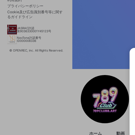
プライバシーポリシー
Cookie及び広告識別番号等に関す
るガイドライン
JASRAC許諾
第9036330001Y45123号
NexTone許諾番号
ID000008336
© OPENREC, inc. All Rights Reserved.
選択
きま
ホーム
動画