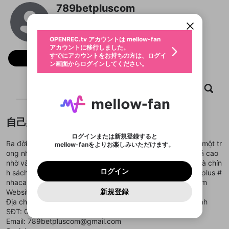
アカウントに移行しました。
カウントに統合しました。
789betpluscom
すでにアカウントをお持ちの方は、ログイ
こちらからOPENREC.tvでログイン中のア
動画プレイリストを選択
ン画面からログインしてください。
カウント情報を引き継ぐことができます。
@
789betpluscom
生年月
固定動画に設定
不適切なユーザーとして報告しま
ファンレター
OPENREC.tv アカウントは mellow-fan
サブスクシェア
@
新規登録
ログイン
すか？
年
月
アカウントに移行しました。
マイページに表示されている動画 (ライブ配信、配
認証コードの入力
すでにアカウントをお持ちの方は、ログイ
生年月は登録後に変更できません。
信予定、アーカイブ、アップロード動画) をページ
フォロー
選択できるプレイリストがありません。
応援している配信者にファンレターを送ることがで
ン画面からログインしてください。
ご確認ください
のトップに1つ固定できます。動画タイトル横のメ
ログイン
プレイリストは動画の再生画面で作成で
きます。好きなデザインを選んでメッセージを書い
ニューより設定することができます。
メールアドレスで新規登録
メールアドレスでログイン
問題を選択してください
この限定コミュニティは、Discordで提供されてい
性別
きます。
たり、エールアイテムでデコレーションして、配信
メールアドレスにメールを送信しました。30分以内
パスワード再設定
ます。
ホーム
動画
キャプチャ
プレイリスト
者に届けましょう！
にメール記載の6桁の認証コードを入力してくださ
入力していただいたメールアドレ
男性
女性
その他
利用規約とプライバシーポリシーが更新されま
問題を選択してください
詳しくはこちら
※ファンレター機能は有料サービスです。
い。
または
または
ポイントが不足しています
した。 サービスを利用するには変更後の内容を
Discordアカウントをお持ちでない方
スに、パスワード再設定用URLを
セッションの有効期限が切れたた
登録したメールアドレスを入力し、送信してくださ
わいせつな表現
ブロックリストに追加しますか？
この動画の公開は終了しました
お住まいの地域
ご確認いただき、同意していただく必要があり
認証コード
い。
記載されたメールを送信しました
め、ログアウトしました
自己紹介
Discordとは？からDiscordにアクセス
X
X
ます。
mellowポイントの購入に進みますか？
他者を誹謗中傷する表現
のでご確認ください
0
6
ログインまたは新規登録すると
Discordアカウントを作成
Ra đời từ năm 2020 và có trụ sở tại Philippines, 789BET là một tr
mellow-fanをよりお楽しみいただけます。
キャンセル
OK
OK
0
500
著作権の侵害
Google
Google
利用規約
プレミアム会員に入会
を確認しました。
OK
ong những nhà cái được cộng đồng cược thủ Việt đánh giá cao
いいえ
はい
mellow-fan のメールアドレス（mellow-fan.comド
この画面からDiscordに参加する
利用規約
および
プライバシーポリシー
に同意頂いた上で
ログイン
nhờ vào tỷ lệ kèo cạnh tranh, hệ sinh thái giải trí đa dạng và chín
プライバシーポリシー
を確認しました。
メイン及びcs.openrec.co.jpドメイン）が受信拒否設
次にお進みください。
OK
プライバシーの侵害
ご登録いただいた情報はサービスの向上を目的
ログイン
h sách thưởng hấp dẫn. #789bet #nhacai789bet #789betplus #
再設定する
動画プレイリストがありません
定に含まれていないかご確認ください。
Yahoo! JAPAN
Yahoo! JAPAN
Discordは第三者が提供するコミュニティーサービスで、
として使用いたします。
報告された問題については、利用規約に違反しているか
nhacai789betplus #789betpluscom #nhacai789betpluscom
動画プレイリストを選択
パスワードを忘れた方は
こちら
過激な暴力や自傷行為
mellow-fanとは関わりがありません。Discordに関してのお
一部サービスをご利用いただくには、生年月の
どうかをスタッフが確認します。
この機能をむやみに使
新規登録
Website:
https://789betplus.com/
確認しました
問い合わせにはお答えすることができません。Discordの仕
アカウントをお持ちですか？
アカウントを作成する
登録が必要です。
用することは、利用規約違反になります。
様変更により、限定コミュニティ特典の提供が終了する可能
Địa chỉ: 120 Đường D5, Phường 25, Bình Thạnh, Hồ Chí Minh
入力
なりすまし行為
Appleでサインアップ
Appleでサインイン
動画のプレイリストを一つ選択すると、そのプレイ
ご登録いただいた情報は公開されません。
性がありますが、その際の補償は一切行いません。外部サー
SĐT: 0905190406
リストの動画をマイページの上部にリストで表示す
ビスとのID連携に関する同意事項に同意の上、参加をお願い
閉じる
Email: 789betpluscom@gmail.com
ることができます。
出会いを誘導する行為
ファンレターを作成
します。
送信