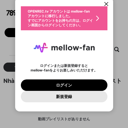
動画プレイリストを選択
生年月
Nhà cái 789BET
固定動画に設定
不適切なユーザーとして報告しま
ファンレター
OPENREC.tv アカウントは mellow-fan
サブスクシェア
@
789betgcom
@
新規登録
ログイン
すか？
年
月
アカウントに移行しました。
マイページに表示されている動画 (ライブ配信、配
認証コードの入力
すでにアカウントをお持ちの方は、ログイ
生年月は登録後に変更できません。
信予定、アーカイブ、アップロード動画) をページ
選択できるプレイリストがありません。
応援している配信者にファンレターを送ることがで
ン画面からログインしてください。
ご確認ください
のトップに1つ固定できます。動画タイトル横のメ
ログイン
プレイリストは動画の再生画面で作成で
きます。好きなデザインを選んでメッセージを書い
ニューより設定することができます。
メールアドレスで新規登録
メールアドレスでログイン
問題を選択してください
フォロー
この限定コミュニティは、Discordで提供されてい
性別
きます。
たり、エールアイテムでデコレーションして、配信
メールアドレスにメールを送信しました。30分以内
パスワード再設定
ます。
者に届けましょう！
にメール記載の6桁の認証コードを入力してくださ
入力していただいたメールアドレ
男性
女性
その他
利用規約とプライバシーポリシーが更新されま
問題を選択してください
詳しくはこちら
※ファンレター機能は有料サービスです。
い。
または
または
ポイントが不足しています
した。 サービスを利用するには変更後の内容を
Discordアカウントをお持ちでない方
スに、パスワード再設定用URLを
セッションの有効期限が切れたた
ホーム
動画
キャプチャ
プレイリスト
登録したメールアドレスを入力し、送信してくださ
わいせつな表現
ブロックリストに追加しますか？
この動画の公開は終了しました
お住まいの地域
ご確認いただき、同意していただく必要があり
認証コード
い。
記載されたメールを送信しました
め、ログアウトしました
Discordとは？からDiscordにアクセス
X
X
ます。
mellowポイントの購入に進みますか？
他者を誹謗中傷する表現
のでご確認ください
0
6
ログインまたは新規登録すると
すべて
動画
キャプチャ
Discordアカウントを作成
mellow-fanをよりお楽しみいただけます。
キャンセル
OK
OK
0
500
著作権の侵害
Google
Google
利用規約
プレミアム会員に入会
を確認しました。
OK
いいえ
はい
mellow-fan のメールアドレス（mellow-fan.comド
この画面からDiscordに参加する
利用規約
および
プライバシーポリシー
に同意頂いた上で
ログイン
Nhà cái 789BETが作成した動画プレイリスト
プライバシーポリシー
を確認しました。
メイン及びcs.openrec.co.jpドメイン）が受信拒否設
次にお進みください。
OK
プライバシーの侵害
ご登録いただいた情報はサービスの向上を目的
ログイン
再設定する
動画プレイリストがありません
定に含まれていないかご確認ください。
Yahoo! JAPAN
Yahoo! JAPAN
Discordは第三者が提供するコミュニティーサービスで、
として使用いたします。
報告された問題については、利用規約に違反しているか
動画プレイリストを選択
パスワードを忘れた方は
こちら
過激な暴力や自傷行為
mellow-fanとは関わりがありません。Discordに関してのお
一部サービスをご利用いただくには、生年月の
どうかをスタッフが確認します。
この機能をむやみに使
新規登録
確認しました
問い合わせにはお答えすることができません。Discordの仕
アカウントをお持ちですか？
アカウントを作成する
登録が必要です。
用することは、利用規約違反になります。
様変更により、限定コミュニティ特典の提供が終了する可能
入力
なりすまし行為
Appleでサインアップ
Appleでサインイン
動画のプレイリストを一つ選択すると、そのプレイ
ご登録いただいた情報は公開されません。
性がありますが、その際の補償は一切行いません。外部サー
リストの動画をマイページの上部にリストで表示す
ビスとのID連携に関する同意事項に同意の上、参加をお願い
閉じる
ることができます。
出会いを誘導する行為
ファンレターを作成
します。
送信
mellow-fanの
mellow-fanの
利用規約
利用規約
・
・
プライバシーポリシー
プライバシーポリシー
・
・
外部
外部
動画プレイリストがありません
登録
外部サービスとのID連携に関する同意事項
サービスとのID連携に関する同意事項
サービスとのID連携に関する同意事項
に同意頂いた上
に同意頂いた上
閉じる
ねずみ講やマルチ商法
動画プレイリストを選択
アカウント作成
で、次にお進みください
で、次にお進みください