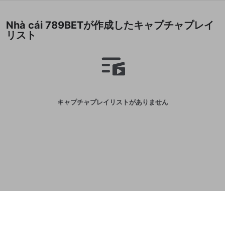
誤解を招く配信設定
あとで登録
Discordとは？
Discordに参加する
Nhà cái 789BETが作成したキャプチャプレイ
mellow-fanからのお得な情報をメールで受
ゲームの録画禁止区域の配信
リスト
け取る
改造版・海賊版ソフトの配信
政治的・宗教的・人種的な内容
その他の問題
キャプチャプレイリストがありません