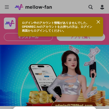
ログイン中のアカウント情報がありませんでした。
快適に視聴するなら、アプリをインストールしよう！
OPENREC.tvのアカウントをお持ちの方は、ログイン
画面からログインしてください。
インストール
アプリで開く
新規登録
OPENREC.tv アカウントは mellow-fan
OPENREC.tvアカウントはmellow-fanア
限定コミュニティ参加方法
パーソナルデータの登録
アカウントに移行しました。
カウントに統合しました。
すでにアカウントをお持ちの方は、ログイ
こちらからOPENREC.tvでログイン中のア
ン画面からログインしてください。
カウント情報を引き継ぐことができます。