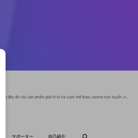
成で
789Win là một trong những nhà cái cá cược trực tuyến uy tín tại Việt Nam, cung cấp đầy đủ các sản phẩm giải trí từ cá cược thể thao, casino trực tuyến, nổ hũ, bắn cá cho đến xổ số. Với giao diện thân thiện và hệ thống hiện đại, 789Win mang đến cho người chơi trải nghiệm mượt mà và dễ sử dụng. Website: https://789Win.football ĐC: Số 155 Đường Lê Quý Đôn, Phường Gia Cẩm, Thành phố Việt Trì, Phú Thọ SĐT: 0905 114 163 Email: contact@789Win.football Hastags: #789Win #nhacai789Win #789Winfootball #casino #nohu #thethao #banca #xoso https://x.com/789Winfootbal https://www.youtube.com/@789Winfootbal/about https://www.pinterest.com/789Winfootball/ https://www.tumblr.com/789Winfootbal https://gravatar.com/789Winfootball https://500px.com/p/789Winfootball https://www.twitch.tv/789Winfootbal/about https://www.reddit.com/user/789Winfootbal/ https://akniga.org/profile/1176777-nh-ci-789win/
サポーター
自己紹介