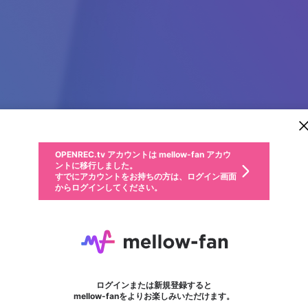
新規登録
OPENREC.tv アカウントは mellow-fan アカウ
OPENREC.tvアカウントはmellow-fanアカウン
パーソナルデータの登録
限定コミュニティ参加方法
ントに移行しました。
トに統合しました。
すでにアカウントをお持ちの方は、ログイン画面
こちらからOPENREC.tvでログイン中のアカウ
からログインしてください。
ント情報を引き継ぐことができます。
動画プレイリストを選択
生年月
固定動画に設定
不適切なユーザーとして報告します
ファンレター
サブスクシェア
OPENREC.tv アカウントは mellow-fan アカウ
@
新規登録
ログイン
か？
年
月
ントに移行しました。
マイページに表示されている動画 (ライブ配信、配信予定、ア
すでにアカウントをお持ちの方は、ログイン画面
ーカイブ、アップロード動画) をページのトップに1つ固定で
Nhà Cái 789Win
応援している配信者にファンレターを送ることができま
生年月は登録後に変更できません。
認証コードの入力
できるプレイリストがありません。プレイリストは動画の再生画面で作
からログインしてください。
きます。動画タイトル横のメニューより設定することができま
す。好きなデザインを選んでメッセージを書いたり、エ
ログイン
す。
@
789Winfootball
ご確認ください
す。
メールアドレスで新規登録
メールアドレスでログイン
問題を選択してください
ールアイテムでデコレーションして、配信者に届けまし
性別
ょう！
メールアドレスにメールを送信しました。30分以内にメ
パスワード再設定
詳しくはこちら
この限定コミュニティは、Discordで提供されています。
入力していただいたメールアドレス
男性
女性
その他
問題を選択してください
※ファンレター機能は有料サービスです。
ール記載の6桁の認証コードを入力してください。
利用規約とプライバシーポリシーが更新されました。
または
または
ポイントが不足しています
フォロー
に、パスワード再設定用URLを記載
セッションの有効期限が切れたた
Discordアカウントをお持ちでない方
サービスを利用するには変更後の内容をご確認いただ
わいせつな表現
認証コード
検索履歴をすべて削除しますか？
チームメンバーに追加しますか？
ブロックリストに追加しますか？
この動画の公開は終了しました
登録したメールアドレスを入力し、送信してください。
お住まいの地域
されたメールを送信しましたのでご
め、ログアウトしました
き、同意していただく必要があります。
X
X
Discordとは？からDiscordにアクセス
mellowポイントの購入に進みますか？
他者を誹謗中傷する表現
0
6
確認ください
ログインまたは新規登録すると
Discordアカウントを作成
キャンセル
キャンセル
mellow-fanをよりお楽しみいただけます。
いいえ
OK
はい
はい
OK
利用規約
を確認しました。
0
500
著作権の侵害
Google
Google
キャプチャ
プレイリスト
フォロー
フォロワー
プレミアム会員に入会
mellow-fan のメールアドレス（mellow-fan.comドメイン
OK