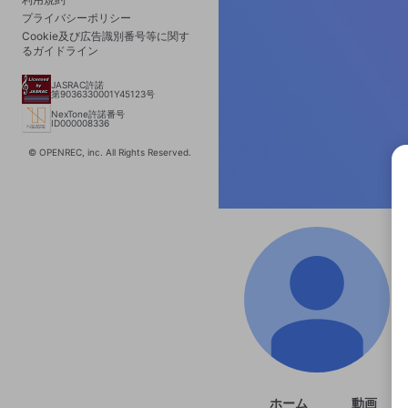
プライバシーポリシー
Cookie及び広告識別番号等に関す
るガイドライン
JASRAC許諾
第9036330001Y45123号
NexTone許諾番号
ID000008336
© OPENREC, inc. All Rights Reserved.
選択
きま
ホーム
動画