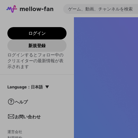
ログイン
新規登録
ログインするとフォロー中の
クリエイターの最新情報が表
示されます
Language
：
日本語
日本語
ヘルプ
English
お問い合わせ
中文(簡体)
한국어
運営会社
利用規約