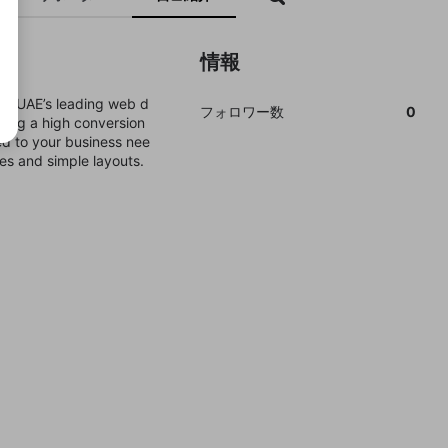
情報
he UAE’s leading web d
フォロワー数
0
ring a high conversion
ed to your business nee
es and simple layouts.