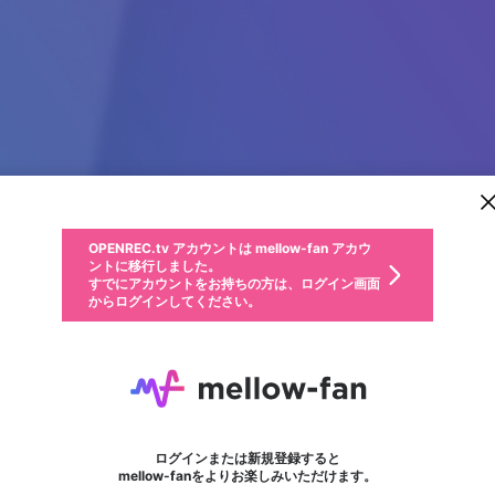
新規登録
OPENREC.tv アカウントは mellow-fan アカウ
OPENREC.tvアカウントはmellow-fanアカウン
パーソナルデータの登録
限定コミュニティ参加方法
ントに移行しました。
トに統合しました。
すでにアカウントをお持ちの方は、ログイン画面
こちらからOPENREC.tvでログイン中のアカウ
からログインしてください。
ント情報を引き継ぐことができます。
動画プレイリストを選択
生年月
固定動画に設定
不適切なユーザーとして報告します
ファンレター
サブスクシェア
OPENREC.tv アカウントは mellow-fan アカウ
@
新規登録
ログイン
か？
年
月
ントに移行しました。
マイページに表示されている動画 (ライブ配信、配信予定、ア
すでにアカウントをお持ちの方は、ログイン画面
ーカイブ、アップロード動画) をページのトップに1つ固定で
bmmarketing
応援している配信者にファンレターを送ることができま
生年月は登録後に変更できません。
認証コードの入力
できるプレイリストがありません。プレイリストは動画の再生画面で作
からログインしてください。
きます。動画タイトル横のメニューより設定することができま
す。好きなデザインを選んでメッセージを書いたり、エ
ログイン
す。
@
786247
ご確認ください
す。
メールアドレスで新規登録
メールアドレスでログイン
問題を選択してください
ールアイテムでデコレーションして、配信者に届けまし
性別
ょう！
メールアドレスにメールを送信しました。30分以内にメ
パスワード再設定
詳しくはこちら
この限定コミュニティは、Discordで提供されています。
入力していただいたメールアドレス
男性
女性
その他
問題を選択してください
※ファンレター機能は有料サービスです。
ール記載の6桁の認証コードを入力してください。
利用規約とプライバシーポリシーが更新されました。
または
または
ポイントが不足しています
フォロー
に、パスワード再設定用URLを記載
セッションの有効期限が切れたた
Discordアカウントをお持ちでない方
サービスを利用するには変更後の内容をご確認いただ
わいせつな表現
認証コード
検索履歴をすべて削除しますか？
ブロックリストに追加しますか？
この動画の公開は終了しました
登録したメールアドレスを入力し、送信してください。
お住まいの地域
されたメールを送信しましたのでご
め、ログアウトしました
き、同意していただく必要があります。
X
X
Discordとは？からDiscordにアクセス
mellowポイントの購入に進みますか？
他者を誹謗中傷する表現
0
6
確認ください
ログインまたは新規登録すると
Discordアカウントを作成
キャンセル
mellow-fanをよりお楽しみいただけます。
いいえ
OK
はい
OK
利用規約
を確認しました。
0
500
著作権の侵害
Google
Google
キャプチャ
プレイリスト
フォロー
フォロワー
プレミアム会員に入会
mellow-fan のメールアドレス（mellow-fan.comドメイン
OK