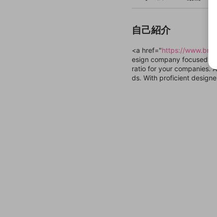
自己紹介
<a href="
https://www.bmm
esign company focused on 
ratio for your companies.
ds. With proficient design