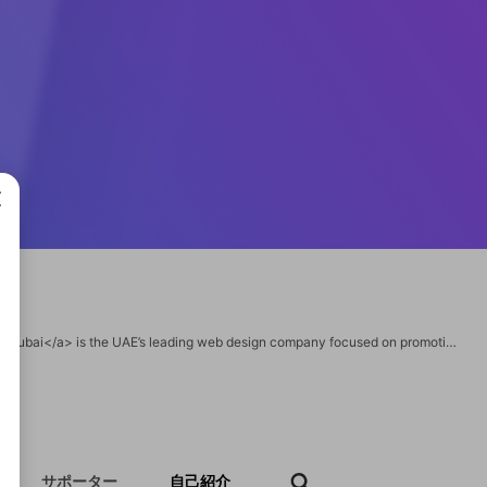
成で
<a href="https://www.bmmarketing.ae/web-development/">BM Website Design Dubai</a> is the UAE’s leading web design company focused on promoting greater interaction through web design services and offering a high conversion ratio for your companies. As a qualified web development agency, we build websites customized to your business needs. With proficient designers and developers, we make use of user-friendly navigation techniques and simple layouts.
サポーター
自己紹介