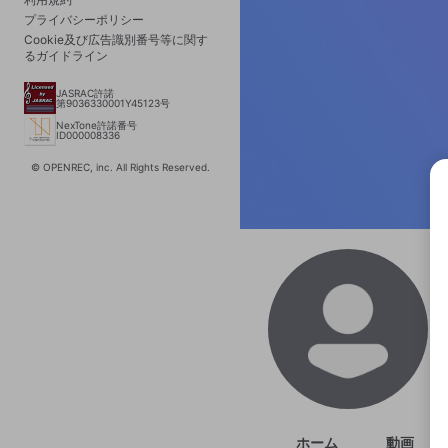
プライバシーポリシー
Cookie及び広告識別番号等に関す
るガイドライン
JASRAC許諾
第9036330001Y45123号
NexTone許諾番号
ID000008336
© OPENREC, inc. All Rights Reserved.
選択
きま
ホーム
動画