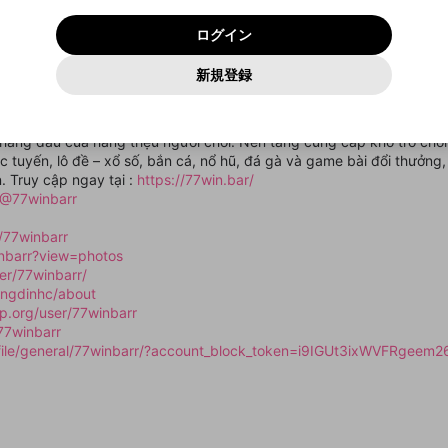
いいえ
はい
利用規約
および
プライバシーポリシー
に同意頂いた上で次にお
この画面からDiscordに参加する
プライバシーポリシー
を確認しました。
及びcs.openrec.co.jpドメイン）が受信拒否設定に含まれて
ログイン
進みください。
OK
プライバシーの侵害
ご登録いただいた情報はサービスの向上を目的として
動画プレイリストがありません
再設定する
いないかご確認ください。
ログイン
Yahoo! JAPAN
Yahoo! JAPAN
使用いたします。
Discordは第三者が提供するコミュニティーサービスで、mellow-
報告された問題については、利用規約に違反しているかどうか
パスワードを忘れた方は
こちら
過激な暴力や自傷行為
確認しました
fanとは関わりがありません。Discordに関してのお問い合わせには
一部サービスをご利用いただくには、生年月の登録が
をスタッフが確認します。
この機能をむやみに使用すること
新規登録
動画プレイリストを選択
お答えすることができません。Discordの仕様変更により、限定コ
アカウントをお持ちですか？
アカウントを作成する
入力
必要です。
は、利用規約違反になります。
Appleでサインアップ
Appleでサインイン
ミュニティ特典の提供が終了する可能性がありますが、その際の補
なりすまし行為
 đến như một thương hiệu giải trí hàng đầu mà còn là điểm dừng ch
ご登録いただいた情報は公開されません。
償は一切行いません。外部サービスとのID連携に関する同意事項に
動画のプレイリストを一つ選択すると、そのプレイリストの動
yến. Nhờ uy tín đã được khẳng định cùng cam kết minh bạch, an toà
同意の上、参加をお願いします。
出会いを誘導する行為
閉じる
画をマイページの上部にリストで表示することができます。
 hàng đầu của hàng triệu người chơi. Nền tảng cung cấp kho trò ch
ファンレターを作成
送信
mellow-fanの
mellow-fanの
利用規約
利用規約
・
・
プライバシーポリシー
プライバシーポリシー
・
・
外部サービ
外部サービ
外部サービスとのID連携に関する同意事項
ực tuyến, lô đề – xổ số, bắn cá, nổ hũ, đá gà và game bài đổi thưởng
登録
スとのID連携に関する同意事項
スとのID連携に関する同意事項
に同意頂いた上で、次にお進み
に同意頂いた上で、次にお進み
閉じる
ねずみ講やマルチ商法
アカウント作成
動画プレイリストを選択
n. Truy cập ngay tại :
https://77win.bar/
ください
ください
/@77winbarr
Discordとは？
Discordに参加する
誤解を招く配信設定
あとで登録
mellow-fanからのお得な情報をメールで受け取
/77winbarr
ゲームの録画禁止区域の配信
る
nbarr?view=photos
er/77winbarr/
改造版・海賊版ソフトの配信
ongdinhc/about
p.org/user/77winbarr
政治的・宗教的・人種的な内容
77winbarr
その他の問題
file/general/77winbarr/?account_block_token=i9IGUt3ixWVFRgeem