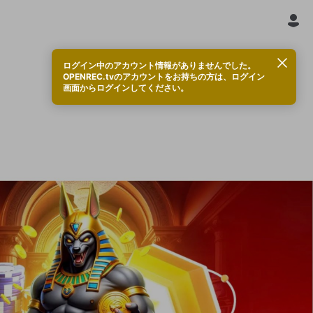
ログイン中のアカウント情報がありませんでした。
OPENREC.tvのアカウントをお持ちの方は、ログイン
画面からログインしてください。