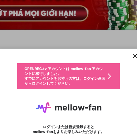
新規登録
OPENREC.tv アカウントは mellow-fan アカウ
OPENREC.tvアカウントはmellow-fanアカウン
パーソナルデータの登録
限定コミュニティ参加方法
ントに移行しました。
トに統合しました。
すでにアカウントをお持ちの方は、ログイン画面
こちらからOPENREC.tvでログイン中のアカウ
からログインしてください。
ント情報を引き継ぐことができます。
動画プレイリストを選択
生年月
固定動画に設定
不適切なユーザーとして報告します
ファンレター
サブスクシェア
OPENREC.tv アカウントは mellow-fan アカウ
@
新規登録
ログイン
か？
年
月
ントに移行しました。
マイページに表示されている動画 (ライブ配信、配信予定、ア
すでにアカウントをお持ちの方は、ログイン画面
ーカイブ、アップロード動画) をページのトップに1つ固定で
Nhà cái 77WIN
応援している配信者にファンレターを送ることができま
生年月は登録後に変更できません。
認証コードの入力
できるプレイリストがありません。プレイリストは動画の再生画面で作
からログインしてください。
きます。動画タイトル横のメニューより設定することができま
す。好きなデザインを選んでメッセージを書いたり、エ
ログイン
す。
@
77winbarr
ご確認ください
す。
メールアドレスで新規登録
メールアドレスでログイン
問題を選択してください
ールアイテムでデコレーションして、配信者に届けまし
性別
ょう！
メールアドレスにメールを送信しました。30分以内にメ
パスワード再設定
詳しくはこちら
この限定コミュニティは、Discordで提供されています。
入力していただいたメールアドレス
男性
女性
その他
問題を選択してください
※ファンレター機能は有料サービスです。
ール記載の6桁の認証コードを入力してください。
利用規約とプライバシーポリシーが更新されました。
または
または
ポイントが不足しています
フォロー
に、パスワード再設定用URLを記載
セッションの有効期限が切れたた
Discordアカウントをお持ちでない方
サービスを利用するには変更後の内容をご確認いただ
わいせつな表現
認証コード
検索履歴をすべて削除しますか？
ブロックリストに追加しますか？
この動画の公開は終了しました
登録したメールアドレスを入力し、送信してください。
お住まいの地域
されたメールを送信しましたのでご
め、ログアウトしました
き、同意していただく必要があります。
X
X
Discordとは？からDiscordにアクセス
mellowポイントの購入に進みますか？
他者を誹謗中傷する表現
0
6
確認ください
ログインまたは新規登録すると
Discordアカウントを作成
キャンセル
mellow-fanをよりお楽しみいただけます。
いいえ
OK
はい
OK
利用規約
を確認しました。
0
500
著作権の侵害
Google
Google
キャプチャ
プレイリスト
フォロー
フォロワー
プレミアム会員に入会
mellow-fan のメールアドレス（mellow-fan.comドメイン
OK