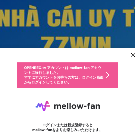
新規登録
OPENREC.tv アカウントは mellow-fan アカウ
OPENREC.tvアカウントはmellow-fanアカウン
パーソナルデータの登録
限定コミュニティ参加方法
ントに移行しました。
トに統合しました。
すでにアカウントをお持ちの方は、ログイン画面
こちらからOPENREC.tvでログイン中のアカウ
からログインしてください。
ント情報を引き継ぐことができます。
動画プレイリストを選択
生年月
固定動画に設定
不適切なユーザーとして報告します
ファンレター
サブスクシェア
OPENREC.tv アカウントは mellow-fan アカウ
@
新規登録
ログイン
か？
年
月
ントに移行しました。
マイページに表示されている動画 (ライブ配信、配信予定、ア
すでにアカウントをお持ちの方は、ログイン画面
ーカイブ、アップロード動画) をページのトップに1つ固定で
77win
応援している配信者にファンレターを送ることができま
生年月は登録後に変更できません。
認証コードの入力
できるプレイリストがありません。プレイリストは動画の再生画面で作
からログインしてください。
きます。動画タイトル横のメニューより設定することができま
す。好きなデザインを選んでメッセージを書いたり、エ
ログイン
す。
@
77win1vin
ご確認ください
す。
メールアドレスで新規登録
メールアドレスでログイン
問題を選択してください
ールアイテムでデコレーションして、配信者に届けまし
性別
ょう！
メールアドレスにメールを送信しました。30分以内にメ
パスワード再設定
詳しくはこちら
この限定コミュニティは、Discordで提供されています。
入力していただいたメールアドレス
男性
女性
その他
問題を選択してください
※ファンレター機能は有料サービスです。
ール記載の6桁の認証コードを入力してください。
利用規約とプライバシーポリシーが更新されました。
または
または
ポイントが不足しています
フォロー
に、パスワード再設定用URLを記載
セッションの有効期限が切れたた
Discordアカウントをお持ちでない方
サービスを利用するには変更後の内容をご確認いただ
わいせつな表現
認証コード
検索履歴をすべて削除しますか？
ブロックリストに追加しますか？
この動画の公開は終了しました
登録したメールアドレスを入力し、送信してください。
お住まいの地域
されたメールを送信しましたのでご
め、ログアウトしました
き、同意していただく必要があります。
X
X
Discordとは？からDiscordにアクセス
mellowポイントの購入に進みますか？
他者を誹謗中傷する表現
0
6
確認ください
ログインまたは新規登録すると
Discordアカウントを作成
キャンセル
mellow-fanをよりお楽しみいただけます。
いいえ
OK
はい
OK
利用規約
を確認しました。
0
500
著作権の侵害
Google
Google
キャプチャ
プレイリスト
フォロー
フォロワー
プレミアム会員に入会
mellow-fan のメールアドレス（mellow-fan.comドメイン
OK