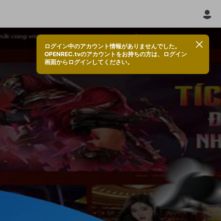
ログイン中のアカウント情報がありませんでした。
OPENREC.tvのアカウントをお持ちの方は、ログイン
画面からログインしてください。