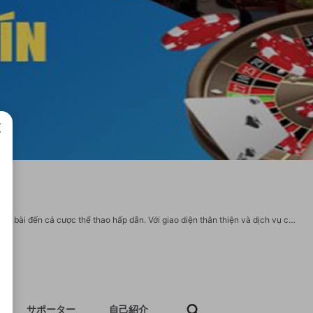
成で
77win là một nền tảng giải trí trực tuyến đa dạng, nổi bật với nhiều trò chơi từ game bài đến cá cược thể thao hấp dẫn. Với giao diện thân thiện và dịch vụ chuyên nghiệp, 77win mang đến cho người chơi trải nghiệm giải trí đẳng cấp và thú vị mọi lúc, mọi nơi. Thông tin liên hệ: Website: https://77win1.vin/ Điện thoại: 0976589852 Địa chỉ: 117 Đ. Hồng Hà, Phường 2, Tân Bình, Hồ Chí Minh, Việt Nam Email: 77win1vin@gmail.com Hashtags: #77win #nhacai77win #casino77win #77win1vin https://www.youtube.com/@77win1vin https://x.com/77win1vin https://www.pinterest.com/77win1vin/ https://www.reddit.com/user/77win1vin/ https://about.me/a77win1vin https://gravatar.com/77win1vin https://www.tumblr.com/77win1vin https://77win1vin.tumblr.com/ https://www.openstreetmap.org/user/77win1vin https://issuu.com/77win1vin https://profile.hatena.ne.jp/a77win1vin/profile https://77win1vin.bandcamp.com/album/77win1vin https://diigo.com/0xldsx https://500px.com/p/77win1vin https://disqus.com/by
サポーター
自己紹介