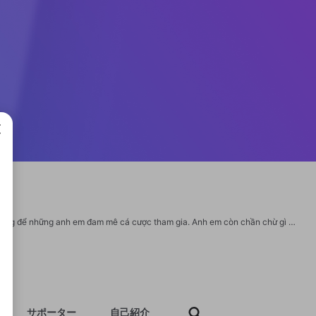
成で
77BET | Nhà cái Uy tín, Tải App 77 Bet Nhận Lì Xì Tết Ất Tị 77bet điểm đến lý tưởng để những anh em đam mê cá cược tham gia. Anh em còn chần chừ gì nữa mà không tải ứng dụng để tham gia vào thế giới giải trí phong phú và nhận ưu đãi cực hấp dẫn mỗi ngày! Thông tin chi tiết: - Website: https://77bet.show/ - SĐT: 0522493888 - Email: 77betshow@gmail.com - Địa chỉ: 565 Đường Xương Cá 1, 2, Bình Chánh, Thành phố Hồ Chí Minh, Việt Nam Hashtag: #77bet, #nhacai77bet, #naptien77bet, #trangchu77bet, #linkvao77bet Google Sites: https://sites.google.com/view/77betshow Social: https://www.goldposter.com/members/77betshow/profile/ https://www.efunda.com/members/people/show_people.cfm?Usr=77betshow https://ask.banglahub.com.bd/user/77betshow https://www.crokes.com/77betshow/info/ https://ask.mallaky.com/?qa=user/77betshow
サポーター
自己紹介