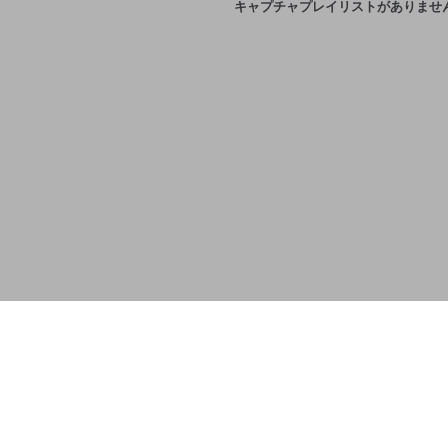
キャプチャプレイリストがありませ