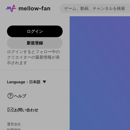
ログイン
新規登録
ログインするとフォロー中の
クリエイターの最新情報が表
示されます
Language
：
日本語
日本語
ヘルプ
English
お問い合わせ
中文(簡体)
한국어
運営会社
利用規約