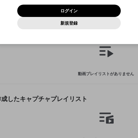
いいえ
はい
利用規約
および
プライバシーポリシー
に同意頂いた上で次にお
この画面からDiscordに参加する
プライバシーポリシー
を確認しました。
及びcs.openrec.co.jpドメイン）が受信拒否設定に含まれて
ログイン
進みください。
OK
プライバシーの侵害
ご登録いただいた情報はサービスの向上を目的として
動画プレイリストがありません
再設定する
いないかご確認ください。
ログイン
Yahoo! JAPAN
Yahoo! JAPAN
使用いたします。
Discordは第三者が提供するコミュニティーサービスで、mellow-
報告された問題については、利用規約に違反しているかどうか
動画
キャプチャ
パスワードを忘れた方は
こちら
過激な暴力や自傷行為
確認しました
fanとは関わりがありません。Discordに関してのお問い合わせには
一部サービスをご利用いただくには、生年月の登録が
をスタッフが確認します。
この機能をむやみに使用すること
新規登録
動画プレイリストを選択
お答えすることができません。Discordの仕様変更により、限定コ
アカウントをお持ちですか？
アカウントを作成する
入力
必要です。
は、利用規約違反になります。
Appleでサインアップ
Appleでサインイン
ミュニティ特典の提供が終了する可能性がありますが、その際の補
なりすまし行為
ETが作成した動画プレイリスト
ご登録いただいた情報は公開されません。
償は一切行いません。外部サービスとのID連携に関する同意事項に
動画のプレイリストを一つ選択すると、そのプレイリストの動
同意の上、参加をお願いします。
出会いを誘導する行為
閉じる
画をマイページの上部にリストで表示することができます。
ファンレターを作成
送信
mellow-fanの
mellow-fanの
利用規約
利用規約
・
・
プライバシーポリシー
プライバシーポリシー
・
・
外部サービ
外部サービ
外部サービスとのID連携に関する同意事項
登録
スとのID連携に関する同意事項
スとのID連携に関する同意事項
に同意頂いた上で、次にお進み
に同意頂いた上で、次にお進み
閉じる
ねずみ講やマルチ商法
アカウント作成
動画プレイリストを選択
ください
ください
Discordとは？
Discordに参加する
誤解を招く配信設定
あとで登録
mellow-fanからのお得な情報をメールで受け取
動画プレイリストがありません
ゲームの録画禁止区域の配信
る
改造版・海賊版ソフトの配信
政治的・宗教的・人種的な内容
ETが作成したキャプチャプレイリスト
その他の問題