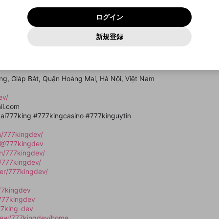
いいえ
はい
利用規約
および
プライバシーポリシー
に同意頂いた上で次にお
この画面からDiscordに参加する
プライバシーポリシー
を確認しました。
及びcs.openrec.co.jpドメイン）が受信拒否設定に含まれて
ログイン
進みください。
OK
プライバシーの侵害
ご登録いただいた情報はサービスの向上を目的として
動画プレイリストがありません
再設定する
いないかご確認ください。
ログイン
Yahoo! JAPAN
Yahoo! JAPAN
使用いたします。
Discordは第三者が提供するコミュニティーサービスで、mellow-
報告された問題については、利用規約に違反しているかどうか
パスワードを忘れた方は
こちら
過激な暴力や自傷行為
確認しました
fanとは関わりがありません。Discordに関してのお問い合わせには
一部サービスをご利用いただくには、生年月の登録が
をスタッフが確認します。
この機能をむやみに使用すること
新規登録
動画プレイリストを選択
お答えすることができません。Discordの仕様変更により、限定コ
アカウントをお持ちですか？
アカウントを作成する
入力
必要です。
は、利用規約違反になります。
Appleでサインアップ
Appleでサインイン
ミュニティ特典の提供が終了する可能性がありますが、その際の補
なりすまし行為
c trò chơi trực tuyến chất lượng cao. Với giao diện hiện đại, bảo mật
ご登録いただいた情報は公開されません。
償は一切行いません。外部サービスとのID連携に関する同意事項に
動画のプレイリストを一つ選択すると、そのプレイリストの動
g này cam kết mang lại trải nghiệm giải trí an toàn và đáng tin cậy c
同意の上、参加をお願いします。
出会いを誘導する行為
閉じる
画をマイページの上部にリストで表示することができます。
ファンレターを作成
送信
mellow-fanの
mellow-fanの
利用規約
利用規約
・
・
プライバシーポリシー
プライバシーポリシー
・
・
外部サービ
外部サービ
外部サービスとのID連携に関する同意事項
hóng, Giáp Bát, Quận Hoàng Mai, Hà Nội, Việt Nam
登録
スとのID連携に関する同意事項
スとのID連携に関する同意事項
に同意頂いた上で、次にお進み
に同意頂いた上で、次にお進み
閉じる
ねずみ講やマルチ商法
アカウント作成
動画プレイリストを選択
ください
ください
ev/
Discordとは？
Discordに参加する
誤解を招く配信設定
あとで登録
il.com
mellow-fanからのお得な情報をメールで受け取
ai777king #777kingcasino #777kinguytin
ゲームの録画禁止区域の配信
る
/777kingdev/
改造版・海賊版ソフトの配信
/@777kingdev
in/777kingdev/
政治的・宗教的・人種的な内容
/777kingdev/
その他の問題
er/777kingdev/
77kingdev
777kingdev
77king-dev
view/777kingdev/home