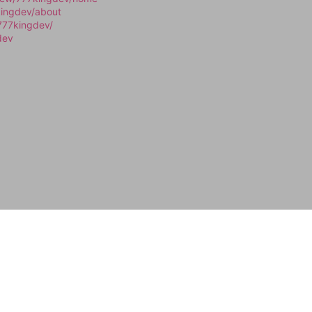
kingdev/about
777kingdev/
dev