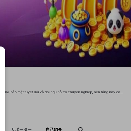
成で
777King – nơi hội tụ của các trò chơi trực tuyến chất lượng cao. Với giao diện hiện đại, bảo mật tuyệt đối và đội ngũ hỗ trợ chuyên nghiệp, nền tảng này cam kết mang lại trải nghiệm giải trí an toàn và đáng tin cậy cho mọi người chơi. Thông tin liên hệ: Địa chỉ: Số 777, Đ. Giải Phóng, Giáp Bát, Quận Hoàng Mai, Hà Nội, Việt Nam Phone: 084.971.6789 Website: https://777king.dev/ Email: lienhe.777king@gmail.com Hashtags: #777King #nhacai777king #777kingcasino #777kinguytin Các MXH tham gia: https://www.facebook.com/777kingdev/ https://www.youtube.com/@777kingdev https://www.linkedin.com/in/777kingdev/ https://www.pinterest.com/777kingdev/ https://www.reddit.com/user/777kingdev/ https://x.com/777kingdev https://www.tumblr.com/777kingdev https://www.behance.net/777kingdev https://soundcloud.com/777king-dev https://sites.google.com/view/777kingdev/home https://www.twitch.tv/777kingdev/about https://unsplash.com/fr/@777kingdev/ https://issuu.com/777kingdev
サポーター
自己紹介