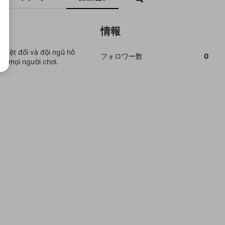
情報
 tuyệt đối và đội ngũ hỗ
フォロワー数
0
ho mọi người chơi.