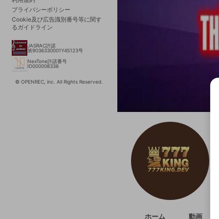
プライバシーポリシー
Cookie及び広告識別番号等に関す
るガイドライン
JASRAC許諾
第9036330001Y45123号
NexTone許諾番号
ID000008336
© OPENREC, inc. All Rights Reserved.
選択
きま
ホーム
動画