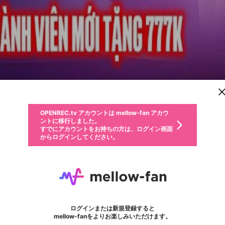
新規登録
OPENREC.tv アカウントは mellow-fan アカウ
OPENREC.tvアカウントはmellow-fanアカウン
パーソナルデータの登録
限定コミュニティ参加方法
ントに移行しました。
トに統合しました。
すでにアカウントをお持ちの方は、ログイン画面
こちらからOPENREC.tvでログイン中のアカウ
からログインしてください。
ント情報を引き継ぐことができます。
動画プレイリストを選択
生年月
固定動画に設定
不適切なユーザーとして報告します
ファンレター
サブスクシェア
OPENREC.tv アカウントは mellow-fan アカウ
@
新規登録
ログイン
か？
年
月
ントに移行しました。
マイページに表示されている動画 (ライブ配信、配信予定、ア
すでにアカウントをお持ちの方は、ログイン画面
ーカイブ、アップロード動画) をページのトップに1つ固定で
777King
応援している配信者にファンレターを送ることができま
生年月は登録後に変更できません。
認証コードの入力
できるプレイリストがありません。プレイリストは動画の再生画面で作
からログインしてください。
きます。動画タイトル横のメニューより設定することができま
す。好きなデザインを選んでメッセージを書いたり、エ
ログイン
す。
@
777kingdev
ご確認ください
す。
メールアドレスで新規登録
メールアドレスでログイン
問題を選択してください
ールアイテムでデコレーションして、配信者に届けまし
性別
ょう！
メールアドレスにメールを送信しました。30分以内にメ
パスワード再設定
詳しくはこちら
この限定コミュニティは、Discordで提供されています。
入力していただいたメールアドレス
男性
女性
その他
問題を選択してください
※ファンレター機能は有料サービスです。
ール記載の6桁の認証コードを入力してください。
利用規約とプライバシーポリシーが更新されました。
または
または
ポイントが不足しています
フォロー
に、パスワード再設定用URLを記載
セッションの有効期限が切れたた
Discordアカウントをお持ちでない方
サービスを利用するには変更後の内容をご確認いただ
わいせつな表現
認証コード
検索履歴をすべて削除しますか？
ブロックリストに追加しますか？
この動画の公開は終了しました
登録したメールアドレスを入力し、送信してください。
お住まいの地域
されたメールを送信しましたのでご
め、ログアウトしました
き、同意していただく必要があります。
X
X
Discordとは？からDiscordにアクセス
mellowポイントの購入に進みますか？
他者を誹謗中傷する表現
0
6
確認ください
ログインまたは新規登録すると
Discordアカウントを作成
キャンセル
mellow-fanをよりお楽しみいただけます。
いいえ
OK
はい
OK
利用規約
を確認しました。
0
500
著作権の侵害
Google
Google
キャプチャ
プレイリスト
フォロー
フォロワー
プレミアム会員に入会
mellow-fan のメールアドレス（mellow-fan.comドメイン
OK