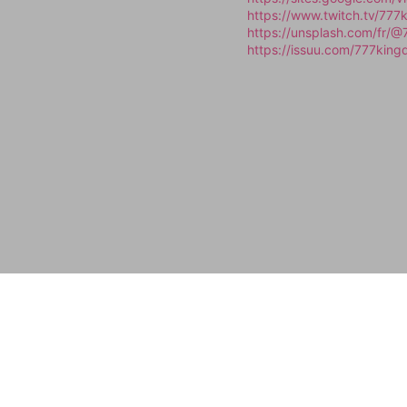
https://www.twitch.tv/777
https://unsplash.com/fr/@
https://issuu.com/777king