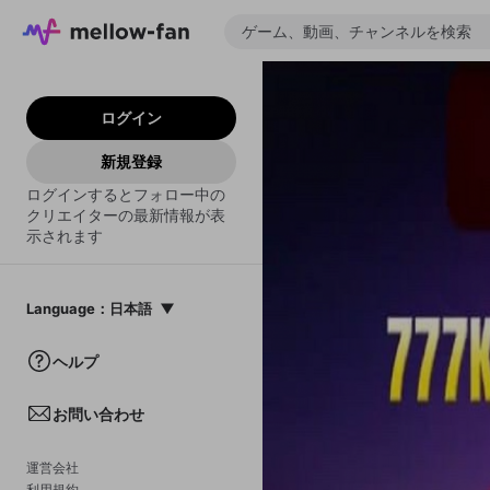
ログイン
新規登録
ログインするとフォロー中の
クリエイターの最新情報が表
示されます
Language
：
日本語
日本語
ヘルプ
English
お問い合わせ
中文(簡体)
한국어
運営会社
利用規約