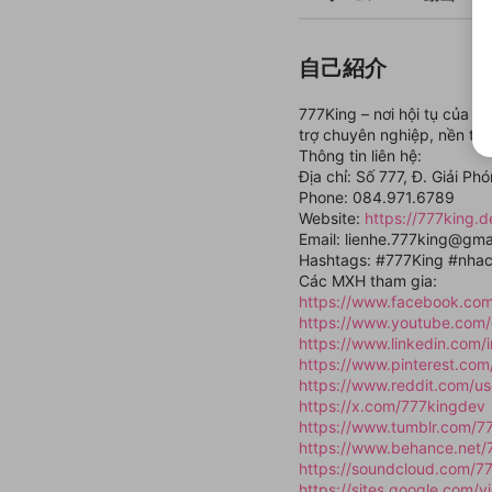
自己紹介
777King – nơi hội tụ của cá
trợ chuyên nghiệp, nền tản
Thông tin liên hệ:
Địa chỉ: Số 777, Đ. Giải P
Phone: 084.971.6789
Website:
https://777king.d
Email: lienhe.777king@gma
Hashtags: #777King #nhac
Các MXH tham gia:
https://www.facebook.com
https://www.youtube.com
https://www.linkedin.com/
https://www.pinterest.com
https://www.reddit.com/us
https://x.com/777kingdev
https://www.tumblr.com/7
https://www.behance.net/
https://soundcloud.com/7
https://sites.google.com/