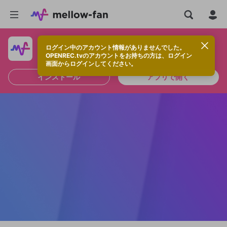
ログイン中のアカウント情報がありませんでした。
快適に視聴するなら、アプリをインストールしよう！
OPENREC.tvのアカウントをお持ちの方は、ログイン
画面からログインしてください。
インストール
アプリで開く
新規登録
OPENREC.tv アカウントは mellow-fan
OPENREC.tvアカウントはmellow-fanア