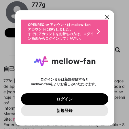
限定コミュニティ参加方法
パーソナルデータの登録
777g
アカウントに移行しました。
カウントに統合しました。
すでにアカウントをお持ちの方は、ログイ
こちらからOPENREC.tvでログイン中のア
@
777g77gcom
動画プレイリストを選択
ン画面からログインしてください。
カウント情報を引き継ぐことができます。
生年月
固定動画に設定
不適切なユーザーとして報告しま
ファンレター
OPENREC.tv アカウントは mellow-fan
サブスクシェア
@
新規登録
ログイン
すか？
年
月
アカウントに移行しました。
マイページに表示されている動画 (ライブ配信、配
フォロー
認証コードの入力
すでにアカウントをお持ちの方は、ログイ
生年月は登録後に変更できません。
信予定、アーカイブ、アップロード動画) をページ
選択できるプレイリストがありません。
応援している配信者にファンレターを送ることがで
ン画面からログインしてください。
ご確認ください
のトップに1つ固定できます。動画タイトル横のメ
ログイン
プレイリストは動画の再生画面で作成で
きます。好きなデザインを選んでメッセージを書い
ニューより設定することができます。
メールアドレスで新規登録
メールアドレスでログイン
問題を選択してください
この限定コミュニティは、Discordで提供されてい
性別
きます。
たり、エールアイテムでデコレーションして、配信
メールアドレスにメールを送信しました。30分以内
ホーム
動画
キャプチャ
プレイリスト
パスワード再設定
ます。
者に届けましょう！
にメール記載の6桁の認証コードを入力してくださ
入力していただいたメールアドレ
男性
女性
その他
利用規約とプライバシーポリシーが更新されま
問題を選択してください
詳しくはこちら
※ファンレター機能は有料サービスです。
い。
または
または
ポイントが不足しています
した。 サービスを利用するには変更後の内容を
Discordアカウントをお持ちでない方
スに、パスワード再設定用URLを
セッションの有効期限が切れたた
登録したメールアドレスを入力し、送信してくださ
わいせつな表現
ブロックリストに追加しますか？
この動画の公開は終了しました
お住まいの地域
自己紹介
ご確認いただき、同意していただく必要があり
認証コード
い。
記載されたメールを送信しました
め、ログアウトしました
Discordとは？からDiscordにアクセス
X
X
ます。
mellowポイントの購入に進みますか？
他者を誹謗中傷する表現
のでご確認ください
0
6
ログインまたは新規登録すると
777g | 777g77g.com é o destino ideal para os amantes de jogos
Discordアカウントを作成
mellow-fanをよりお楽しみいただけます。
キャンセル
OK
OK
0
500
著作権の侵害
de apostas! No 777g77g.com, você descobrirá uma variedade d
Google
Google
利用規約
プレミアム会員に入会
を確認しました。
OK
いいえ
はい
mellow-fan のメールアドレス（mellow-fan.comド
この画面からDiscordに参加する
e jogos diversificados e promoções emocionantes. Cadastre-se
利用規約
および
プライバシーポリシー
に同意頂いた上で
ログイン
プライバシーポリシー
を確認しました。
メイン及びcs.openrec.co.jpドメイン）が受信拒否設
次にお進みください。
OK
プライバシーの侵害
hoje mesmo para não perder a chance de ganhar grandes prêmi
ご登録いただいた情報はサービスの向上を目的
ログイン
再設定する
動画プレイリストがありません
定に含まれていないかご確認ください。
Yahoo! JAPAN
Yahoo! JAPAN
os!
Discordは第三者が提供するコミュニティーサービスで、
として使用いたします。
報告された問題については、利用規約に違反しているか
動画プレイリストを選択
パスワードを忘れた方は
こちら
過激な暴力や自傷行為
mellow-fanとは関わりがありません。Discordに関してのお
Informações detalhadas
一部サービスをご利用いただくには、生年月の
どうかをスタッフが確認します。
この機能をむやみに使
新規登録
確認しました
問い合わせにはお答えすることができません。Discordの仕
アカウントをお持ちですか？
アカウントを作成する
Marca: 777g
登録が必要です。
用することは、利用規約違反になります。
様変更により、限定コミュニティ特典の提供が終了する可能
入力
なりすまし行為
Appleでサインアップ
Appleでサインイン
動画のプレイリストを一つ選択すると、そのプレイ
Site:
https://777g77g.com/
ご登録いただいた情報は公開されません。
性がありますが、その際の補償は一切行いません。外部サー
リストの動画をマイページの上部にリストで表示す
Endereço: Rua Dona Adma Jafet, 230 - Bela Vista, São Paulo - S
ビスとのID連携に関する同意事項に同意の上、参加をお願い
閉じる
ることができます。
出会いを誘導する行為
ファンレターを作成
します。