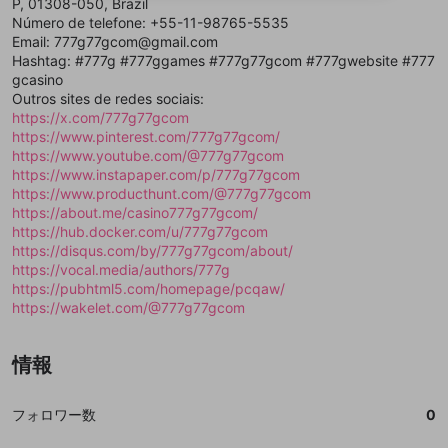
P, 01308-050, Brazil
送信
mellow-fanの
mellow-fanの
利用規約
利用規約
・
・
プライバシーポリシー
プライバシーポリシー
・
・
外部
外部
登録
Número de telefone: +55-11-98765-5535
外部サービスとのID連携に関する同意事項
サービスとのID連携に関する同意事項
サービスとのID連携に関する同意事項
に同意頂いた上
に同意頂いた上
閉じる
ねずみ講やマルチ商法
動画プレイリストを選択
アカウント作成
Email: 777g77gcom@gmail.com
で、次にお進みください
で、次にお進みください
Hashtag: #777g #777ggames #777g77gcom #777gwebsite #777
誤解を招く配信設定
あとで登録
Discordとは？
Discordに参加する
gcasino
mellow-fanからのお得な情報をメールで受
Outros sites de redes sociais:
ゲームの録画禁止区域の配信
け取る
https://x.com/777g77gcom
https://www.pinterest.com/777g77gcom/
改造版・海賊版ソフトの配信
https://www.youtube.com/@777g77gcom
https://www.instapaper.com/p/777g77gcom
政治的・宗教的・人種的な内容
https://www.producthunt.com/@777g77gcom
その他の問題
https://about.me/casino777g77gcom/
https://hub.docker.com/u/777g77gcom
https://disqus.com/by/777g77gcom/about/
https://vocal.media/authors/777g
https://pubhtml5.com/homepage/pcqaw/
https://wakelet.com/@777g77gcom
情報
フォロワー数
0