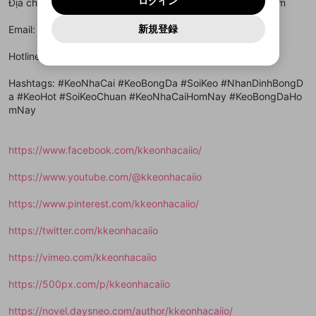
ログイン
Địa chỉ: 1 Đinh Lễ, Phường 12, Quận 4, Hồ Chí Minh, Vietnam
再設定する
動画プレイリストがありません
定に含まれていないかご確認ください。
Yahoo! JAPAN
Yahoo! JAPAN
Discordは第三者が提供するコミュニティーサービスで、
として使用いたします。
報告された問題については、利用規約に違反しているか
動画プレイリストを選択
パスワードを忘れた方は
こちら
過激な暴力や自傷行為
mellow-fanとは関わりがありません。Discordに関してのお
一部サービスをご利用いただくには、生年月の
どうかをスタッフが確認します。
この機能をむやみに使
新規登録
Email: keobongcom@gmail.com
確認しました
問い合わせにはお答えすることができません。Discordの仕
アカウントをお持ちですか？
アカウントを作成する
登録が必要です。
用することは、利用規約違反になります。
様変更により、限定コミュニティ特典の提供が終了する可能
入力
なりすまし行為
Appleでサインアップ
Appleでサインイン
動画のプレイリストを一つ選択すると、そのプレイ
ご登録いただいた情報は公開されません。
性がありますが、その際の補償は一切行いません。外部サー
Hotline: 0333017846
リストの動画をマイページの上部にリストで表示す
ビスとのID連携に関する同意事項に同意の上、参加をお願い
閉じる
ることができます。
出会いを誘導する行為
ファンレターを作成
します。
送信
mellow-fanの
mellow-fanの
利用規約
利用規約
・
・
プライバシーポリシー
プライバシーポリシー
・
・
外部
外部
Hashtags: #KeoNhaCai #KeoBongDa #SoiKeo #NhanDinhBongD
登録
外部サービスとのID連携に関する同意事項
サービスとのID連携に関する同意事項
サービスとのID連携に関する同意事項
に同意頂いた上
に同意頂いた上
閉じる
ねずみ講やマルチ商法
a #KeoHot #SoiKeoChuan #KeoNhaCaiHomNay #KeoBongDaHo
動画プレイリストを選択
アカウント作成
で、次にお進みください
で、次にお進みください
mNay
誤解を招く配信設定
あとで登録
Discordとは？
Discordに参加する
mellow-fanからのお得な情報をメールで受
ゲームの録画禁止区域の配信
https://www.facebook.com/kkeonhacaiio/
け取る
改造版・海賊版ソフトの配信
https://www.youtube.com/@kkeonhacaiio
政治的・宗教的・人種的な内容
https://www.pinterest.com/kkeonhacaiio/
その他の問題
https://twitter.com/kkeonhacaiio
https://vimeo.com/kkeonhacaiio
https://500px.com/p/kkeonhacaiio
https://novel.daysneo.com/author/kkeonhacaiio/