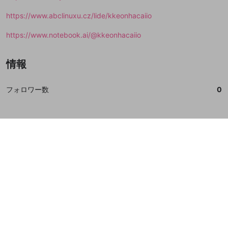
https://www.abclinuxu.cz/lide/kkeonhacaiio
https://www.notebook.ai/@kkeonhacaiio
情報
フォロワー数
0