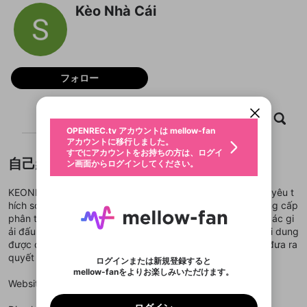
Kèo Nhà Cái
新規登録
OPENREC.tv アカウントは mellow-fan
OPENREC.tvアカウントはmellow-fanア
限定コミュニティ参加方法
パーソナルデータの登録
フォロー
アカウントに移行しました。
カウントに統合しました。
すでにアカウントをお持ちの方は、ログイ
こちらからOPENREC.tvでログイン中のア
動画プレイリストを選択
ン画面からログインしてください。
カウント情報を引き継ぐことができます。
生年月
固定動画に設定
ホーム
動画
キャプチャ
プレイリスト
不適切なユーザーとして報告しま
ファンレター
OPENREC.tv アカウントは mellow-fan
サブスクシェア
@
新規登録
ログイン
すか？
年
月
アカウントに移行しました。
マイページに表示されている動画 (ライブ配信、配
認証コードの入力
すでにアカウントをお持ちの方は、ログイ
生年月は登録後に変更できません。
信予定、アーカイブ、アップロード動画) をページ
選択できるプレイリストがありません。
応援している配信者にファンレターを送ることがで
自己紹介
ン画面からログインしてください。
ご確認ください
のトップに1つ固定できます。動画タイトル横のメ
ログイン
プレイリストは動画の再生画面で作成で
きます。好きなデザインを選んでメッセージを書い
ニューより設定することができます。
メールアドレスで新規登録
メールアドレスでログイン
問題を選択してください
この限定コミュニティは、Discordで提供されてい
性別
きます。
たり、エールアイテムでデコレーションして、配信
メールアドレスにメールを送信しました。30分以内
パスワード再設定
KEONHACAI là nguồn thông tin uy tín dành cho người chơi yêu t
ます。
者に届けましょう！
にメール記載の6桁の認証コードを入力してくださ
入力していただいたメールアドレ
男性
女性
その他
利用規約とプライバシーポリシーが更新されま
問題を選択してください
詳しくはこちら
hích soi kèo và nhận định bóng đá mỗi ngày. Nền tảng cung cấp
※ファンレター機能は有料サービスです。
い。
または
または
ポイントが不足しています
した。 サービスを利用するには変更後の内容を
phân tích chuyên sâu, cập nhật tỷ lệ kèo nhanh chóng từ các gi
Discordアカウントをお持ちでない方
スに、パスワード再設定用URLを
セッションの有効期限が切れたた
登録したメールアドレスを入力し、送信してくださ
わいせつな表現
ブロックリストに追加しますか？
この動画の公開は終了しました
ải đấu lớn nhỏ trên thế giới. Với giao diện dễ sử dụng và nội dung
お住まいの地域
ご確認いただき、同意していただく必要があり
認証コード
い。
記載されたメールを送信しました
め、ログアウトしました
Discordとは？からDiscordにアクセス
được chọn lọc kỹ lưỡng, người dùng có thể tham khảo và đưa ra
X
X
ます。
mellowポイントの購入に進みますか？
他者を誹謗中傷する表現
quyết định chính xác hơn khi tham gia cá cược thể thao.
のでご確認ください
0
6
ログインまたは新規登録すると
Discordアカウントを作成
mellow-fanをよりお楽しみいただけます。
キャンセル
OK
OK
0
500
著作権の侵害
Google
Google
利用規約
プレミアム会員に入会
を確認しました。
OK
Website:
https://kkeonhacai.io/
いいえ
はい
mellow-fan のメールアドレス（mellow-fan.comド
この画面からDiscordに参加する
利用規約
および
プライバシーポリシー
に同意頂いた上で
ログイン
プライバシーポリシー
を確認しました。
メイン及びcs.openrec.co.jpドメイン）が受信拒否設
次にお進みください。
OK
プライバシーの侵害
ご登録いただいた情報はサービスの向上を目的