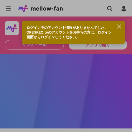
ログイン中のアカウント情報がありませんでした。
快適に視聴するなら、アプリをインストールしよう！
OPENREC.tvのアカウントをお持ちの方は、ログイン
画面からログインしてください。
インストール
アプリで開く