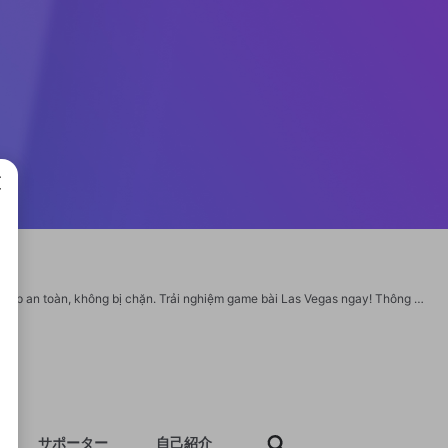
成で
789club hợp tác với pepedrop.in.net, cung cấp trang chủ chính thức và link truy cập an toàn, không bị chặn. Trải nghiệm game bài Las Vegas ngay! Thông tin liên hệ: Website: https://789club.zone/ SĐT: 0985533900 Mails: 789clubzone@gmail.com Địa chỉ: 75 Nguyễn Đổng Chi, Tân Phong, Quận 7, Thành phố Hồ Chí Minh, Việt Nam Hastag: #789club #789club #game789club #game789 club Social: https://x.com/789clubzonee1 https://789clubzone1.wordpress.com/ https://www.youtube.com/@789clubzone1 https://www.tumblr.com/789clubzone2 https://www.pinterest.com/789clubzone2/ https://gravatar.com/789clubzone1 https://789clubzone2.blogspot.com/2026/03/789club-zone.html https://www.reddit.com/user/789clubzone2/ https://www.twitch.tv/789clubzone1/about https://sites.google.com/view/789clubzone1/ https://disqus.com/by/789clubzone/about/
サポーター
自己紹介