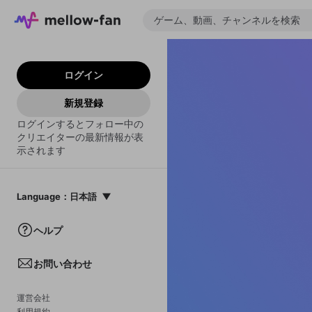
ログイン
新規登録
ログインするとフォロー中の
クリエイターの最新情報が表
示されます
Language
：
日本語
日本語
ヘルプ
English
お問い合わせ
中文(簡体)
한국어
運営会社
利用規約