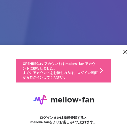
新規登録
OPENREC.tv アカウントは mellow-fan アカウ
OPENREC.tvアカウントはmellow-fanアカウン
パーソナルデータの登録
限定コミュニティ参加方法
ントに移行しました。
トに統合しました。
すでにアカウントをお持ちの方は、ログイン画面
こちらからOPENREC.tvでログイン中のアカウ
からログインしてください。
ント情報を引き継ぐことができます。
動画プレイリストを選択
生年月
固定動画に設定
不適切なユーザーとして報告します
ファンレター
サブスクシェア
OPENREC.tv アカウントは mellow-fan アカウ
@
新規登録
ログイン
か？
年
月
ントに移行しました。
マイページに表示されている動画 (ライブ配信、配信予定、ア
すでにアカウントをお持ちの方は、ログイン画面
ーカイブ、アップロード動画) をページのトップに1つ固定で
789club zone
応援している配信者にファンレターを送ることができま
生年月は登録後に変更できません。
認証コードの入力
できるプレイリストがありません。プレイリストは動画の再生画面で作
からログインしてください。
きます。動画タイトル横のメニューより設定することができま
す。好きなデザインを選んでメッセージを書いたり、エ
ログイン
す。
ご確認ください
す。
メールアドレスで新規登録
メールアドレスでログイン
問題を選択してください
ールアイテムでデコレーションして、配信者に届けまし
性別
ょう！
メールアドレスにメールを送信しました。30分以内にメ
パスワード再設定
詳しくはこちら
この限定コミュニティは、Discordで提供されています。
入力していただいたメールアドレス
男性
女性
その他
問題を選択してください
※ファンレター機能は有料サービスです。
ール記載の6桁の認証コードを入力してください。
フォロー
利用規約とプライバシーポリシーが更新されました。
または
または
ポイントが不足しています
に、パスワード再設定用URLを記載
セッションの有効期限が切れたた
Discordアカウントをお持ちでない方
サービスを利用するには変更後の内容をご確認いただ
わいせつな表現
認証コード
検索履歴をすべて削除しますか？
ブロックリストに追加しますか？
この動画の公開は終了しました
登録したメールアドレスを入力し、送信してください。
お住まいの地域
されたメールを送信しましたのでご
め、ログアウトしました
き、同意していただく必要があります。
X
X
Discordとは？からDiscordにアクセス
mellowポイントの購入に進みますか？
他者を誹謗中傷する表現
0
6
確認ください
ログインまたは新規登録すると
Discordアカウントを作成
キャンセル
mellow-fanをよりお楽しみいただけます。
いいえ
OK
はい
OK
利用規約
を確認しました。
0
500
著作権の侵害
Google
Google
キャプチャ
プレイリスト
フォロー
フォロワー
プレミアム会員に入会
mellow-fan のメールアドレス（mellow-fan.comドメイン
OK