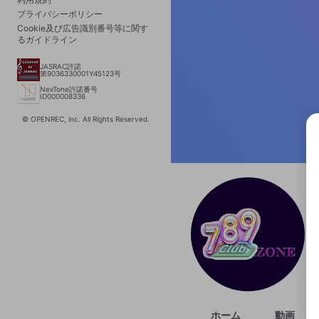
プライバシーポリシー
Cookie及び広告識別番号等に関す
るガイドライン
JASRAC許諾
第9036330001Y45123号
NexTone許諾番号
ID000008336
© OPENREC, inc. All Rights Reserved.
選択
きま
ホーム
動画