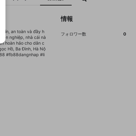
情報
 tín, an toàn và đầy h
フォロワー数
0
uyên nghiệp, nhà cái nà
đến hoàn hảo cho dân c
gọc Hồ, Ba Đình, Hà Nộ
b88 #fb88dangnhap #li