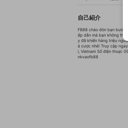
自己紹介
FB88 chào đón bạn bước vào
ấp dẫn mà bạn không thể bỏ
y đã khiến hàng triệu ngư
á cược nhé! Truy cập ngay 
i, Vietnam Số điện thoại
nkvaofb88