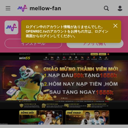
ログイン中のアカウント情報がありませんでした。
快適に視聴するなら、アプリをインストールしよう！
OPENREC.tvのアカウントをお持ちの方は、ログイン
画面からログインしてください。
インストール
アプリで開く