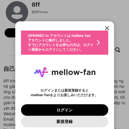
新規登録
6ff
OPENREC.tv アカウントは mellow-fan
OPENREC.tvアカウントはmellow-fanア
限定コミュニティ参加方法
@
6ff1now
パーソナルデータの登録
アカウントに移行しました。
カウントに統合しました。
すでにアカウントをお持ちの方は、ログイ
こちらからOPENREC.tvでログイン中のア
動画プレイリストを選択
ン画面からログインしてください。
カウント情報を引き継ぐことができます。
生年月
固定動画に設定
不適切なユーザーとして報告しま
フォロー
ファンレター
OPENREC.tv アカウントは mellow-fan
サブスクシェア
@
新規登録
ログイン
すか？
年
月
アカウントに移行しました。
マイページに表示されている動画 (ライブ配信、配
認証コードの入力
すでにアカウントをお持ちの方は、ログイ
生年月は登録後に変更できません。
信予定、アーカイブ、アップロード動画) をページ
選択できるプレイリストがありません。
応援している配信者にファンレターを送ることがで
ホーム
動画
キャプチャ
プレイリスト
ン画面からログインしてください。
ご確認ください
のトップに1つ固定できます。動画タイトル横のメ
ログイン
プレイリストは動画の再生画面で作成で
きます。好きなデザインを選んでメッセージを書い
ニューより設定することができます。
メールアドレスで新規登録
メールアドレスでログイン
問題を選択してください
この限定コミュニティは、Discordで提供されてい
性別
きます。
たり、エールアイテムでデコレーションして、配信
メールアドレスにメールを送信しました。30分以内
パスワード再設定
ます。
者に届けましょう！
にメール記載の6桁の認証コードを入力してくださ
入力していただいたメールアドレ
男性
女性
その他
利用規約とプライバシーポリシーが更新されま
問題を選択してください
詳しくはこちら
自己紹介
※ファンレター機能は有料サービスです。
い。
または
または
ポイントが不足しています
した。 サービスを利用するには変更後の内容を
Discordアカウントをお持ちでない方
スに、パスワード再設定用URLを
セッションの有効期限が切れたた
登録したメールアドレスを入力し、送信してくださ
わいせつな表現
ブロックリストに追加しますか？
この動画の公開は終了しました
お住まいの地域
ご確認いただき、同意していただく必要があり
認証コード
い。
6ff không chỉ là một nhà cái, mà là điểm giao thoa giữa công ng
記載されたメールを送信しました
め、ログアウトしました
Discordとは？からDiscordにアクセス
X
X
ます。
mellowポイントの購入に進みますか？
hệ giải trí đỉnh cao và niềm đam mê cá cược bất tận. Với định hư
他者を誹謗中傷する表現
のでご確認ください
0
6
ログインまたは新規登録すると
ớng xây dựng một sân chơi hiện đại, 6ff mang đến luồng gió mới
Discordアカウントを作成
mellow-fanをよりお楽しみいただけます。
キャンセル
OK
OK
0
500
著作権の侵害
cho thị trường Việt Nam bằng hệ thống vận hành thông minh, tối
Google
Google
利用規約
プレミアム会員に入会
を確認しました。
OK
いいえ
はい
mellow-fan のメールアドレス（mellow-fan.comド
この画面からDiscordに参加する
giản hóa mọi thao tác nhưng vẫn đảm bảo tính chuyên nghiệp tu
利用規約
および
プライバシーポリシー
に同意頂いた上で
ログイン
プライバシーポリシー
を確認しました。
メイン及びcs.openrec.co.jpドメイン）が受信拒否設
次にお進みください。
OK
プライバシーの侵害
yệt đối.
ご登録いただいた情報はサービスの向上を目的
ログイン
再設定する
動画プレイリストがありません
定に含まれていないかご確認ください。
Yahoo! JAPAN
Yahoo! JAPAN
Website:
https://6ff1.now/
Discordは第三者が提供するコミュニティーサービスで、
として使用いたします。
報告された問題については、利用規約に違反しているか
動画プレイリストを選択
パスワードを忘れた方は
こちら
過激な暴力や自傷行為
mellow-fanとは関わりがありません。Discordに関してのお
Email: 6ff1now@gmail.com
一部サービスをご利用いただくには、生年月の
どうかをスタッフが確認します。
この機能をむやみに使
新規登録
確認しました
問い合わせにはお答えすることができません。Discordの仕
アカウントをお持ちですか？
アカウントを作成する
Hotline: 0982894518
登録が必要です。
用することは、利用規約違反になります。
様変更により、限定コミュニティ特典の提供が終了する可能
入力
なりすまし行為
Appleでサインアップ
Appleでサインイン
動画のプレイリストを一つ選択すると、そのプレイ