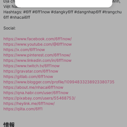
Địa chỉ: 571 Đ. Võ Trần Chí, Tân Nhựt, Bình Chánh, Hồ Chí Minh,
ご登録いただいた情報は公開されません。
性がありますが、その際の補償は一切行いません。外部サー
リストの動画をマイページの上部にリストで表示す
Việt Nam
ビスとのID連携に関する同意事項に同意の上、参加をお願い
閉じる
ることができます。
出会いを誘導する行為
ファンレターを作成
します。
Hashtags: #6ff #6ff1now #dangky6ff #dangnhap6ff #trangchu
送信
mellow-fanの
mellow-fanの
利用規約
利用規約
・
・
プライバシーポリシー
プライバシーポリシー
・
・
外部
外部
登録
6ff #nhacai6ff
外部サービスとのID連携に関する同意事項
サービスとのID連携に関する同意事項
サービスとのID連携に関する同意事項
に同意頂いた上
に同意頂いた上
閉じる
ねずみ講やマルチ商法
動画プレイリストを選択
アカウント作成
で、次にお進みください
で、次にお進みください
Social:
誤解を招く配信設定
あとで登録
Discordとは？
Discordに参加する
mellow-fanからのお得な情報をメールで受
https://www.facebook.com/6ff1now/
ゲームの録画禁止区域の配信
け取る
https://www.youtube.com/@6ff1now
https://x.com/6ff1now
改造版・海賊版ソフトの配信
https://www.pinterest.com/6ff1now/
https://www.linkedin.com/in/6ff1now
政治的・宗教的・人種的な内容
https://www.twitch.tv/6ff1now
その他の問題
https://gravatar.com/6ff1now
https://gitlab.com/6ff1now
https://www.blogger.com/profile/10994833238923380735
https://about.me/nhacai6ff1now
https://qna.habr.com/user/6ff1now
https://pixabay.com/users/55468753/
https://heylink.me/6ff1now/
https://qiita.com/6ff1
情報