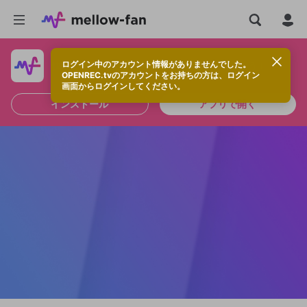
ログイン中のアカウント情報がありませんでした。
快適に視聴するなら、アプリをインストールしよう！
OPENREC.tvのアカウントをお持ちの方は、ログイン
画面からログインしてください。
インストール
アプリで開く