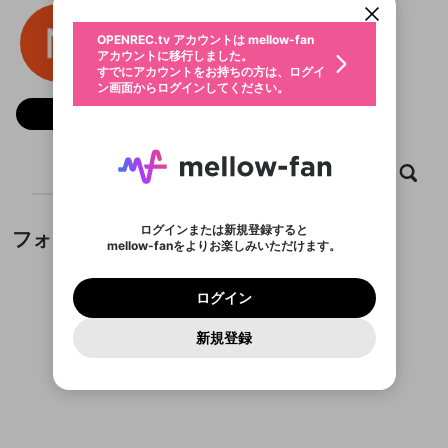
動画プレイリストを選択
生年月
Nhà cái 23WIN
固定動画に設定
不適切なユーザーとして報告しま
ファンレター
OPENREC.tv アカウントは mellow-fan
サブスクシェア
@
新規登録
ログイン
すか？
年
月
アカウントに移行しました。
マイページに表示されている動画 (ライブ配信、配
認証コードの入力
すでにアカウントをお持ちの方は、ログイ
生年月は登録後に変更できません。
信予定、アーカイブ、アップロード動画) をページ
選択できるプレイリストがありません。
応援している配信者にファンレターを送ることがで
ン画面からログインしてください。
ご確認ください
のトップに1つ固定できます。動画タイトル横のメ
ログイン
プレイリストは動画の再生画面で作成で
きます。好きなデザインを選んでメッセージを書い
ニューより設定することができます。
メールアドレスで新規登録
メールアドレスでログイン
問題を選択してください
フォロー
この限定コミュニティは、Discordで提供されてい
性別
きます。
たり、エールアイテムでデコレーションして、配信
メールアドレスにメールを送信しました。30分以内
パスワード再設定
ます。
者に届けましょう！
にメール記載の6桁の認証コードを入力してくださ
入力していただいたメールアドレ
男性
女性
その他
利用規約とプライバシーポリシーが更新されま
問題を選択してください
詳しくはこちら
※ファンレター機能は有料サービスです。
い。
または
または
ポイントが不足しています
した。 サービスを利用するには変更後の内容を
Discordアカウントをお持ちでない方
スに、パスワード再設定用URLを
セッションの有効期限が切れたた
ホーム
動画
キャプチャ
プレイリスト
登録したメールアドレスを入力し、送信してくださ
わいせつな表現
ブロックリストに追加しますか？
この動画の公開は終了しました
お住まいの地域
ご確認いただき、同意していただく必要があり
認証コード
い。
記載されたメールを送信しました
め、ログアウトしました
Discordとは？からDiscordにアクセス
X
X
ます。
mellowポイントの購入に進みますか？
他者を誹謗中傷する表現
のでご確認ください
0
6
ログインまたは新規登録すると
フォロー
Discordアカウントを作成
mellow-fanをよりお楽しみいただけます。
キャンセル
OK
OK
0
500
著作権の侵害
Google
Google
利用規約
プレミアム会員に入会
を確認しました。
OK
いいえ
はい
mellow-fan のメールアドレス（mellow-fan.comド
この画面からDiscordに参加する
利用規約
および
プライバシーポリシー
に同意頂いた上で
ログイン
プライバシーポリシー
を確認しました。
メイン及びcs.openrec.co.jpドメイン）が受信拒否設
次にお進みください。
OK
プライバシーの侵害
ご登録いただいた情報はサービスの向上を目的
ログイン
再設定する
動画プレイリストがありません
定に含まれていないかご確認ください。
Yahoo! JAPAN
Yahoo! JAPAN
Discordは第三者が提供するコミュニティーサービスで、
として使用いたします。
報告された問題については、利用規約に違反しているか
動画プレイリストを選択
パスワードを忘れた方は
こちら
過激な暴力や自傷行為
mellow-fanとは関わりがありません。Discordに関してのお
一部サービスをご利用いただくには、生年月の
どうかをスタッフが確認します。
この機能をむやみに使
新規登録
確認しました
問い合わせにはお答えすることができません。Discordの仕
アカウントをお持ちですか？
アカウントを作成する
登録が必要です。
用することは、利用規約違反になります。
様変更により、限定コミュニティ特典の提供が終了する可能
入力
なりすまし行為
Appleでサインアップ
Appleでサインイン
動画のプレイリストを一つ選択すると、そのプレイ
ご登録いただいた情報は公開されません。
性がありますが、その際の補償は一切行いません。外部サー
フォローしているチャンネルがありません
リストの動画をマイページの上部にリストで表示す
ビスとのID連携に関する同意事項に同意の上、参加をお願い
閉じる
ることができます。
出会いを誘導する行為
ファンレターを作成
します。
送信
mellow-fanの
mellow-fanの
利用規約
利用規約
・
・
プライバシーポリシー
プライバシーポリシー
・
・
外部
外部
登録
外部サービスとのID連携に関する同意事項
サービスとのID連携に関する同意事項
サービスとのID連携に関する同意事項
に同意頂いた上
に同意頂いた上
閉じる
ねずみ講やマルチ商法
動画プレイリストを選択
アカウント作成
で、次にお進みください
で、次にお進みください