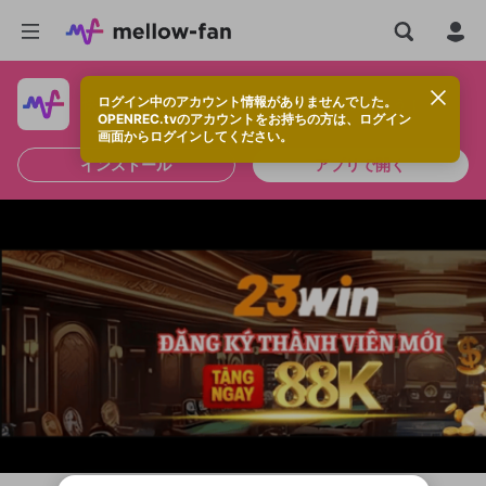
ログイン中のアカウント情報がありませんでした。
快適に視聴するなら、アプリをインストールしよう！
OPENREC.tvのアカウントをお持ちの方は、ログイン
画面からログインしてください。
インストール
アプリで開く
新規登録
OPENREC.tv アカウントは mellow-fan
OPENREC.tvアカウントはmellow-fanア
限定コミュニティ参加方法
パーソナルデータの登録
アカウントに移行しました。
カウントに統合しました。
すでにアカウントをお持ちの方は、ログイ
こちらからOPENREC.tvでログイン中のア
ン画面からログインしてください。
カウント情報を引き継ぐことができます。