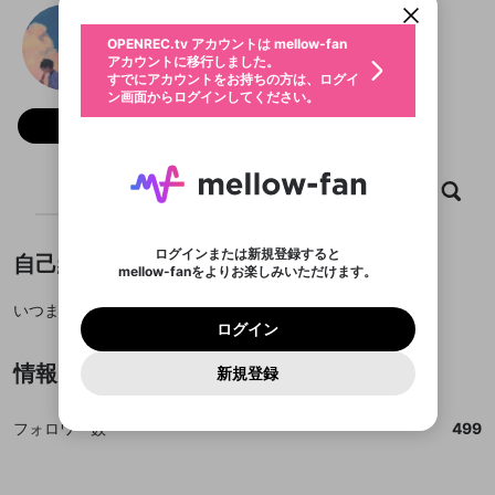
動画プレイリストを選択
生年月
aoiharu
固定動画に設定
不適切なユーザーとして報告しま
ファンレター
OPENREC.tv アカウントは mellow-fan
サブスクシェア
@
6GUin
@
新規登録
ログイン
すか？
年
月
アカウントに移行しました。
マイページに表示されている動画 (ライブ配信、配
認証コードの入力
すでにアカウントをお持ちの方は、ログイ
生年月は登録後に変更できません。
信予定、アーカイブ、アップロード動画) をページ
選択できるプレイリストがありません。
応援している配信者にファンレターを送ることがで
ン画面からログインしてください。
ご確認ください
のトップに1つ固定できます。動画タイトル横のメ
ログイン
プレイリストは動画の再生画面で作成で
きます。好きなデザインを選んでメッセージを書い
ニューより設定することができます。
メールアドレスで新規登録
メールアドレスでログイン
問題を選択してください
フォロー 499
この限定コミュニティは、Discordで提供されてい
性別
きます。
たり、エールアイテムでデコレーションして、配信
メールアドレスにメールを送信しました。30分以内
パスワード再設定
ます。
者に届けましょう！
にメール記載の6桁の認証コードを入力してくださ
入力していただいたメールアドレ
男性
女性
その他
利用規約とプライバシーポリシーが更新されま
問題を選択してください
詳しくはこちら
※ファンレター機能は有料サービスです。
い。
または
または
ポイントが不足しています
した。 サービスを利用するには変更後の内容を
Discordアカウントをお持ちでない方
スに、パスワード再設定用URLを
セッションの有効期限が切れたた
ホーム
動画
キャプチャ
プレイリスト
登録したメールアドレスを入力し、送信してくださ
わいせつな表現
ブロックリストに追加しますか？
この動画の公開は終了しました
お住まいの地域
ご確認いただき、同意していただく必要があり
認証コード
い。
記載されたメールを送信しました
め、ログアウトしました
Discordとは？からDiscordにアクセス
X
X
ます。
mellowポイントの購入に進みますか？
他者を誹謗中傷する表現
のでご確認ください
0
6
ログインまたは新規登録すると
自己紹介
Discordアカウントを作成
mellow-fanをよりお楽しみいただけます。
キャンセル
OK
OK
0
500
著作権の侵害
Google
Google
利用規約
プレミアム会員に入会
を確認しました。
OK
いいえ
はい
mellow-fan のメールアドレス（mellow-fan.comド
この画面からDiscordに参加する
利用規約
および
プライバシーポリシー
に同意頂いた上で
ログイン
いつまでもアオハル
プライバシーポリシー
を確認しました。
メイン及びcs.openrec.co.jpドメイン）が受信拒否設
次にお進みください。
OK
プライバシーの侵害
ご登録いただいた情報はサービスの向上を目的
ログイン
再設定する
動画プレイリストがありません
定に含まれていないかご確認ください。
Yahoo! JAPAN
Yahoo! JAPAN
Discordは第三者が提供するコミュニティーサービスで、
として使用いたします。
報告された問題については、利用規約に違反しているか
動画プレイリストを選択
パスワードを忘れた方は
こちら
過激な暴力や自傷行為
mellow-fanとは関わりがありません。Discordに関してのお
一部サービスをご利用いただくには、生年月の
情報
どうかをスタッフが確認します。
この機能をむやみに使
新規登録
確認しました
問い合わせにはお答えすることができません。Discordの仕
アカウントをお持ちですか？
アカウントを作成する
登録が必要です。
用することは、利用規約違反になります。
様変更により、限定コミュニティ特典の提供が終了する可能
入力
なりすまし行為
Appleでサインアップ
Appleでサインイン
動画のプレイリストを一つ選択すると、そのプレイ
ご登録いただいた情報は公開されません。
性がありますが、その際の補償は一切行いません。外部サー
リストの動画をマイページの上部にリストで表示す
ビスとのID連携に関する同意事項に同意の上、参加をお願い
フォロワー数
499
閉じる
ることができます。
出会いを誘導する行為
ファンレターを作成
します。
送信
mellow-fanの
mellow-fanの
利用規約
利用規約
・
・
プライバシーポリシー
プライバシーポリシー
・
・
外部
外部
登録
外部サービスとのID連携に関する同意事項
サービスとのID連携に関する同意事項
サービスとのID連携に関する同意事項
に同意頂いた上
に同意頂いた上
閉じる
ねずみ講やマルチ商法
動画プレイリストを選択
アカウント作成
で、次にお進みください
で、次にお進みください