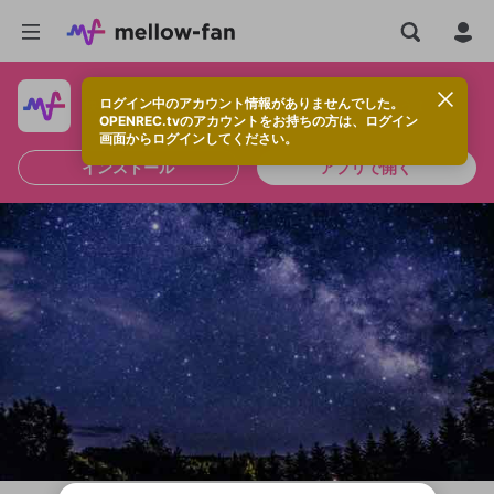
ログイン中のアカウント情報がありませんでした。
快適に視聴するなら、アプリをインストールしよう！
OPENREC.tvのアカウントをお持ちの方は、ログイン
画面からログインしてください。
インストール
アプリで開く
新規登録
OPENREC.tv アカウントは mellow-fan
OPENREC.tvアカウントはmellow-fanア
限定コミュニティ参加方法
パーソナルデータの登録
アカウントに移行しました。
カウントに統合しました。
すでにアカウントをお持ちの方は、ログイ
こちらからOPENREC.tvでログイン中のア
ン画面からログインしてください。
カウント情報を引き継ぐことができます。