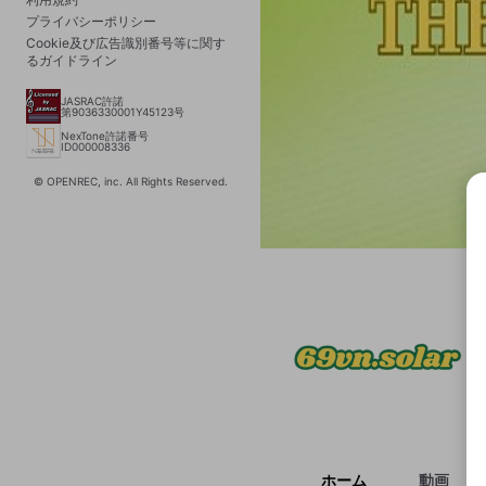
プライバシーポリシー
Cookie及び広告識別番号等に関す
るガイドライン
JASRAC許諾
第9036330001Y45123号
NexTone許諾番号
ID000008336
© OPENREC, inc. All Rights Reserved.
選択
きま
ホーム
動画