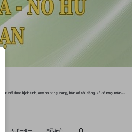
成で
69VN mang đến cho bạn trải nghiệm cá cược đỉnh cao với đa dạng các trò chơi như: thể thao kịch tính, casino sang trọng, bắn cá sôi động, xổ số may mắn.Hệ thống bảo mật hàng đầu cùng đội ngũ hỗ trợ 24/7 sẽ làm bạn hài lòng. Website: https://69vn.solar/ SDT: 0987666777 Địa chỉ: 28 Đ. Số 10, Bình Hưng, Bình Chánh, Hồ Chí Minh, Việt Nam Hastag: #69vn #69vnsolar #nhacai69vn #dangnhap69vn #dangky69vn Link social: https://x.com/69vnsolar https://www.youtube.com/channel/UCEmAqciWea2KUtwnSyeNV9A https://www.pinterest.com/69vnsolar/ https://www.linkedin.com/in/69vnsolar/ https://gravatar.com/69vnsolar https://www.tumblr.com/69vnsolar https://www.twitch.tv/69vnsolar https://vimeo.com/69vnsolar https://issuu.com/69vnsolar https://linktr.ee/69vnsolar https://jobs.windomnews.com/profiles/5530016-69vn-solar https://apk.tw/space-uid-6726293.html https://www.blogger.com/profile/06225938258015701286 https://bit.ly/m/69vnsolar https://profile.hatena.ne.jp/nhacai69vnsolar/profile
サポーター
自己紹介