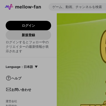
ログイン
新規登録
ログインするとフォロー中の
クリエイターの最新情報が表
示されます
Language
：
日本語
日本語
ヘルプ
English
お問い合わせ
中文(簡体)
한국어
運営会社
利用規約