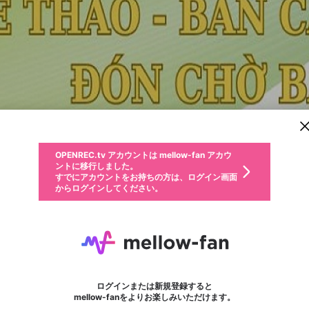
新規登録
OPENREC.tv アカウントは mellow-fan アカウ
OPENREC.tvアカウントはmellow-fanアカウン
パーソナルデータの登録
限定コミュニティ参加方法
ントに移行しました。
トに統合しました。
すでにアカウントをお持ちの方は、ログイン画面
こちらからOPENREC.tvでログイン中のアカウ
からログインしてください。
ント情報を引き継ぐことができます。
動画プレイリストを選択
生年月
固定動画に設定
不適切なユーザーとして報告します
ファンレター
サブスクシェア
OPENREC.tv アカウントは mellow-fan アカウ
@
新規登録
ログイン
か？
年
月
ントに移行しました。
マイページに表示されている動画 (ライブ配信、配信予定、ア
すでにアカウントをお持ちの方は、ログイン画面
ーカイブ、アップロード動画) をページのトップに1つ固定で
69vnsolar
応援している配信者にファンレターを送ることができま
生年月は登録後に変更できません。
認証コードの入力
できるプレイリストがありません。プレイリストは動画の再生画面で作
からログインしてください。
きます。動画タイトル横のメニューより設定することができま
す。好きなデザインを選んでメッセージを書いたり、エ
ログイン
す。
@
69vnsolar
ご確認ください
す。
メールアドレスで新規登録
メールアドレスでログイン
問題を選択してください
ールアイテムでデコレーションして、配信者に届けまし
性別
ょう！
メールアドレスにメールを送信しました。30分以内にメ
パスワード再設定
詳しくはこちら
この限定コミュニティは、Discordで提供されています。
入力していただいたメールアドレス
男性
女性
その他
問題を選択してください
※ファンレター機能は有料サービスです。
ール記載の6桁の認証コードを入力してください。
利用規約とプライバシーポリシーが更新されました。
または
または
ポイントが不足しています
フォロー
に、パスワード再設定用URLを記載
セッションの有効期限が切れたた
Discordアカウントをお持ちでない方
サービスを利用するには変更後の内容をご確認いただ
わいせつな表現
認証コード
検索履歴をすべて削除しますか？
ブロックリストに追加しますか？
この動画の公開は終了しました
登録したメールアドレスを入力し、送信してください。
お住まいの地域
されたメールを送信しましたのでご
め、ログアウトしました
き、同意していただく必要があります。
X
X
Discordとは？からDiscordにアクセス
mellowポイントの購入に進みますか？
他者を誹謗中傷する表現
0
6
確認ください
ログインまたは新規登録すると
Discordアカウントを作成
キャンセル
mellow-fanをよりお楽しみいただけます。
いいえ
OK
はい
OK
利用規約
を確認しました。
0
500
著作権の侵害
Google
Google
キャプチャ
プレイリスト
フォロー
フォロワー
プレミアム会員に入会
mellow-fan のメールアドレス（mellow-fan.comドメイン
OK