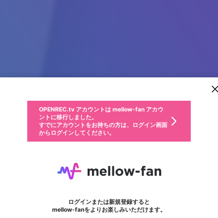
新規登録
OPENREC.tv アカウントは mellow-fan アカウ
OPENREC.tvアカウントはmellow-fanアカウン
パーソナルデータの登録
限定コミュニティ参加方法
ントに移行しました。
トに統合しました。
すでにアカウントをお持ちの方は、ログイン画面
こちらからOPENREC.tvでログイン中のアカウ
からログインしてください。
ント情報を引き継ぐことができます。
動画プレイリストを選択
生年月
固定動画に設定
不適切なユーザーとして報告します
ファンレター
サブスクシェア
OPENREC.tv アカウントは mellow-fan アカウ
@
新規登録
ログイン
か？
年
月
ントに移行しました。
マイページに表示されている動画 (ライブ配信、配信予定、ア
すでにアカウントをお持ちの方は、ログイン画面
ーカイブ、アップロード動画) をページのトップに1つ固定で
69VN
応援している配信者にファンレターを送ることができま
生年月は登録後に変更できません。
認証コードの入力
できるプレイリストがありません。プレイリストは動画の再生画面で作
からログインしてください。
きます。動画タイトル横のメニューより設定することができま
す。好きなデザインを選んでメッセージを書いたり、エ
ログイン
す。
@
69vn9net
ご確認ください
す。
メールアドレスで新規登録
メールアドレスでログイン
問題を選択してください
ールアイテムでデコレーションして、配信者に届けまし
性別
ょう！
メールアドレスにメールを送信しました。30分以内にメ
パスワード再設定
詳しくはこちら
この限定コミュニティは、Discordで提供されています。
入力していただいたメールアドレス
男性
女性
その他
問題を選択してください
※ファンレター機能は有料サービスです。
ール記載の6桁の認証コードを入力してください。
利用規約とプライバシーポリシーが更新されました。
または
または
ポイントが不足しています
フォロー
に、パスワード再設定用URLを記載
セッションの有効期限が切れたた
Discordアカウントをお持ちでない方
サービスを利用するには変更後の内容をご確認いただ
わいせつな表現
認証コード
検索履歴をすべて削除しますか？
ブロックリストに追加しますか？
この動画の公開は終了しました
登録したメールアドレスを入力し、送信してください。
お住まいの地域
されたメールを送信しましたのでご
め、ログアウトしました
き、同意していただく必要があります。
X
X
Discordとは？からDiscordにアクセス
mellowポイントの購入に進みますか？
他者を誹謗中傷する表現
0
6
確認ください
ログインまたは新規登録すると
Discordアカウントを作成
キャンセル
mellow-fanをよりお楽しみいただけます。
いいえ
OK
はい
OK
利用規約
を確認しました。
0
500
著作権の侵害
Google
Google
キャプチャ
プレイリスト
フォロー
フォロワー
プレミアム会員に入会
mellow-fan のメールアドレス（mellow-fan.comドメイン
OK