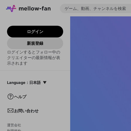
ログイン
新規登録
ログインするとフォロー中の
クリエイターの最新情報が表
示されます
Language
：
日本語
日本語
ヘルプ
English
お問い合わせ
中文(簡体)
한국어
運営会社
利用規約