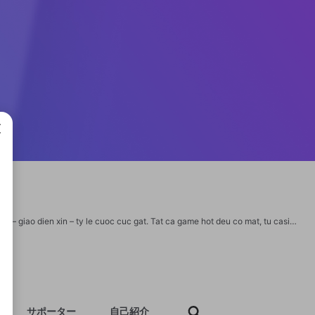
成で
69VN la nen tang ca cuoc online dinh cao, noi hoi tu vibe GenZ: trai nghiem nhanh – giao dien xin – ty le cuoc cuc gat. Tat ca game hot deu co mat, tu casino, the thao, ban ca den no hu trieu xu. Nha cai nay dang “lam mua lam gio” tren BXH Google nho chinh sach uu dai khung, bao mat chuan quoc te va toc do nap rut sieu nhanh. Vao la me – choi la chay may! ⚡️ - Website: https://69vn9.net/ - SDT: 0912584878 - Dia chi: 97 D. Tam Da, Long Truong, Thu Duc, Thanh pho Ho Chi Minh, Vietnam - Email: 69vn9net@gmail.com Hashtag: #69vn #69vn9net #nhacai69vn #trangchu69vn #69vncom #69vnapp #69vnslot #69vngame #69vncasino #taiapp69vn Social: https://x.com/69vn9net https://www.youtube.com/@69vn9net https://www.pinterest.com/69vn9net/_profile/ https://www.tumblr.com/69vn9net https://www.twitch.tv/69vn9net https://www.linkedin.com/feed/update/urn:li:share:7388017899740803072/ https://vimeo.com/69vn9net https://www.behance.net/69vn9net https://500px.com/p/69vn9net https://disqus.com/by/69vn9net/about/
サポーター
自己紹介