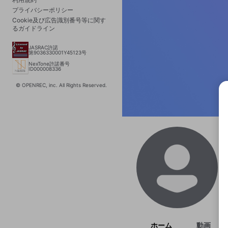
プライバシーポリシー
Cookie及び広告識別番号等に関す
るガイドライン
JASRAC許諾
第9036330001Y45123号
NexTone許諾番号
ID000008336
© OPENREC, inc. All Rights Reserved.
選択
きま
ホーム
動画