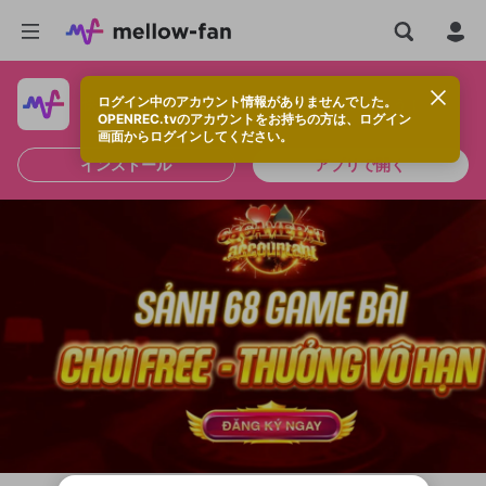
ログイン中のアカウント情報がありませんでした。
快適に視聴するなら、アプリをインストールしよう！
OPENREC.tvのアカウントをお持ちの方は、ログイン
画面からログインしてください。
インストール
アプリで開く
新規登録
OPENREC.tv アカウントは mellow-fan
OPENREC.tvアカウントはmellow-fanア
限定コミュニティ参加方法
パーソナルデータの登録
アカウントに移行しました。
カウントに統合しました。
すでにアカウントをお持ちの方は、ログイ
こちらからOPENREC.tvでログイン中のア
ン画面からログインしてください。
カウント情報を引き継ぐことができます。