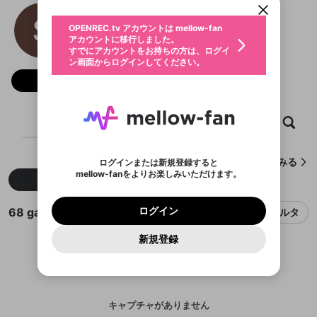
動画プレイリストを選択
生年月
68 game bài
固定動画に設定
不適切なユーザーとして報告しま
ファンレター
OPENREC.tv アカウントは mellow-fan
サブスクシェア
@
68gamebaiaccoun
@
新規登録
ログイン
すか？
年
月
アカウントに移行しました。
マイページに表示されている動画 (ライブ配信、配
認証コードの入力
すでにアカウントをお持ちの方は、ログイ
生年月は登録後に変更できません。
信予定、アーカイブ、アップロード動画) をページ
選択できるプレイリストがありません。
応援している配信者にファンレターを送ることがで
ン画面からログインしてください。
ご確認ください
のトップに1つ固定できます。動画タイトル横のメ
ログイン
プレイリストは動画の再生画面で作成で
きます。好きなデザインを選んでメッセージを書い
ニューより設定することができます。
メールアドレスで新規登録
メールアドレスでログイン
問題を選択してください
フォロー
この限定コミュニティは、Discordで提供されてい
性別
きます。
たり、エールアイテムでデコレーションして、配信
メールアドレスにメールを送信しました。30分以内
パスワード再設定
ます。
者に届けましょう！
にメール記載の6桁の認証コードを入力してくださ
入力していただいたメールアドレ
男性
女性
その他
利用規約とプライバシーポリシーが更新されま
問題を選択してください
詳しくはこちら
※ファンレター機能は有料サービスです。
い。
または
または
ポイントが不足しています
した。 サービスを利用するには変更後の内容を
Discordアカウントをお持ちでない方
スに、パスワード再設定用URLを
セッションの有効期限が切れたた
ホーム
動画
キャプチャ
プレイリスト
登録したメールアドレスを入力し、送信してくださ
わいせつな表現
ブロックリストに追加しますか？
この動画の公開は終了しました
お住まいの地域
ご確認いただき、同意していただく必要があり
認証コード
い。
記載されたメールを送信しました
め、ログアウトしました
Discordとは？からDiscordにアクセス
X
X
ます。
mellowポイントの購入に進みますか？
他者を誹謗中傷する表現
のでご確認ください
0
6
68 game bàiが作成したキャプチャをみる
ログインまたは新規登録すると
Discordアカウントを作成
mellow-fanをよりお楽しみいただけます。
キャンセル
OK
OK
0
500
著作権の侵害
新着
人気
Google
Google
利用規約
プレミアム会員に入会
を確認しました。
OK
いいえ
はい
mellow-fan のメールアドレス（mellow-fan.comド
この画面からDiscordに参加する
利用規約
および
プライバシーポリシー
に同意頂いた上で
ログイン
プライバシーポリシー
を確認しました。
メイン及びcs.openrec.co.jpドメイン）が受信拒否設
次にお進みください。
OK
プライバシーの侵害
ご登録いただいた情報はサービスの向上を目的
68 game bàiのキャプチャ
ログイン
フィルタ
再設定する
動画プレイリストがありません
定に含まれていないかご確認ください。
Yahoo! JAPAN
Yahoo! JAPAN
Discordは第三者が提供するコミュニティーサービスで、
として使用いたします。
報告された問題については、利用規約に違反しているか
動画プレイリストを選択
パスワードを忘れた方は
こちら
過激な暴力や自傷行為
mellow-fanとは関わりがありません。Discordに関してのお
一部サービスをご利用いただくには、生年月の
どうかをスタッフが確認します。
この機能をむやみに使
新規登録
確認しました
問い合わせにはお答えすることができません。Discordの仕
アカウントをお持ちですか？
アカウントを作成する
登録が必要です。
用することは、利用規約違反になります。
様変更により、限定コミュニティ特典の提供が終了する可能
入力
なりすまし行為
Appleでサインアップ
Appleでサインイン
動画のプレイリストを一つ選択すると、そのプレイ
ご登録いただいた情報は公開されません。
性がありますが、その際の補償は一切行いません。外部サー
リストの動画をマイページの上部にリストで表示す
ビスとのID連携に関する同意事項に同意の上、参加をお願い
閉じる
ることができます。
出会いを誘導する行為
ファンレターを作成
します。
送信
mellow-fanの
mellow-fanの
利用規約
利用規約
・
・
プライバシーポリシー
プライバシーポリシー
・
・
外部
外部
登録
外部サービスとのID連携に関する同意事項
サービスとのID連携に関する同意事項
サービスとのID連携に関する同意事項
に同意頂いた上
に同意頂いた上
キャプチャがありません
閉じる
ねずみ講やマルチ商法
動画プレイリストを選択
アカウント作成
で、次にお進みください
で、次にお進みください