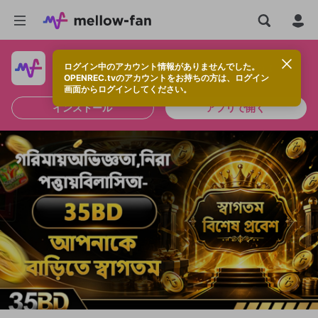
ログイン中のアカウント情報がありませんでした。
快適に視聴するなら、アプリをインストールしよう！
OPENREC.tvのアカウントをお持ちの方は、ログイン
画面からログインしてください。
インストール
アプリで開く
新規登録
OPENREC.tv アカウントは mellow-fan
OPENREC.tvアカウントはmellow-fanア
限定コミュニティ参加方法
パーソナルデータの登録
アカウントに移行しました。
カウントに統合しました。