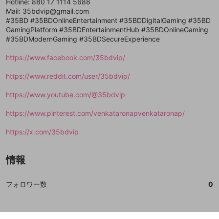
登録
Hotline: 880 17 1114 5688
外部サービスとのID連携に関する同意事項
サービスとのID連携に関する同意事項
サービスとのID連携に関する同意事項
に同意頂いた上
に同意頂いた上
閉じる
ねずみ講やマルチ商法
動画プレイリストを選択
アカウント作成
Mail: 35bdvip@gmail.com
で、次にお進みください
で、次にお進みください
#35BD #35BDOnlineEntertainment #35BDDigitalGaming #35BD
誤解を招く配信設定
あとで登録
Discordとは？
Discordに参加する
GamingPlatform #35BDEntertainmentHub #35BDOnlineGaming
mellow-fanからのお得な情報をメールで受
#35BDModernGaming #35BDSecureExperience
ゲームの録画禁止区域の配信
け取る
https://www.facebook.com/35bdvip/
改造版・海賊版ソフトの配信
https://www.reddit.com/user/35bdvip/
政治的・宗教的・人種的な内容
その他の問題
https://www.youtube.com/@35bdvip
https://www.pinterest.com/venkataronapvenkataronap/
https://x.com/35bdvip
情報
フォロワー数
0