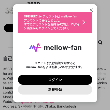
すでにアカウントをお持ちの方は、ログイ
こちらからOPENREC.tvでログイン中のア
35BD
動画プレイリストを選択
ン画面からログインしてください。
カウント情報を引き継ぐことができます。
生年月
固定動画に設定
不適切なユーザーとして報告しま
ファンレター
OPENREC.tv アカウントは mellow-fan
サブスクシェア
@
新規登録
ログイン
すか？
年
月
アカウントに移行しました。
マイページに表示されている動画 (ライブ配信、配
認証コードの入力
すでにアカウントをお持ちの方は、ログイ
生年月は登録後に変更できません。
信予定、アーカイブ、アップロード動画) をページ
選択できるプレイリストがありません。
応援している配信者にファンレターを送ることがで
フォロー
ン画面からログインしてください。
ご確認ください
のトップに1つ固定できます。動画タイトル横のメ
ログイン
プレイリストは動画の再生画面で作成で
きます。好きなデザインを選んでメッセージを書い
ニューより設定することができます。
メールアドレスで新規登録
メールアドレスでログイン
問題を選択してください
この限定コミュニティは、Discordで提供されてい
性別
きます。
たり、エールアイテムでデコレーションして、配信
メールアドレスにメールを送信しました。30分以内
パスワード再設定
ます。
者に届けましょう！
にメール記載の6桁の認証コードを入力してくださ
入力していただいたメールアドレ
男性
女性
その他
ホーム
利用規約とプライバシーポリシーが更新されま
動画
キャプチャ
プレイリスト
問題を選択してください
詳しくはこちら
※ファンレター機能は有料サービスです。
い。
または
または
ポイントが不足しています
した。 サービスを利用するには変更後の内容を
Discordアカウントをお持ちでない方
スに、パスワード再設定用URLを
セッションの有効期限が切れたた
登録したメールアドレスを入力し、送信してくださ
わいせつな表現
ブロックリストに追加しますか？
この動画の公開は終了しました
お住まいの地域
ご確認いただき、同意していただく必要があり
認証コード
い。
記載されたメールを送信しました
め、ログアウトしました
Discordとは？からDiscordにアクセス
X
X
自己紹介
ます。
mellowポイントの購入に進みますか？
他者を誹謗中傷する表現
のでご確認ください
0
6
ログインまたは新規登録すると
Discordアカウントを作成
mellow-fanをよりお楽しみいただけます。
キャンセル
OK
OK
0
500
著作権の侵害
35BD is a modern online entertainment platform built for users w
Google
Google
利用規約
プレミアム会員に入会
を確認しました。
OK
いいえ
はい
mellow-fan のメールアドレス（mellow-fan.comド
この画面からDiscordに参加する
ho enjoy a smooth, secure, and flexible digital gaming experienc
利用規約
および
プライバシーポリシー
に同意頂いた上で
ログイン
プライバシーポリシー
を確認しました。
メイン及びcs.openrec.co.jpドメイン）が受信拒否設
次にお進みください。
OK
プライバシーの侵害
e. With a user-friendly interface, stable access speed, and diver
ご登録いただいた情報はサービスの向上を目的
ログイン
再設定する
動画プレイリストがありません
定に含まれていないかご確認ください。
Yahoo! JAPAN
Yahoo! JAPAN
se entertainment options, 35BD focuses on creating a convenien
Discordは第三者が提供するコミュニティーサービスで、
として使用いたします。
報告された問題については、利用規約に違反しているか
動画プレイリストを選択
パスワードを忘れた方は
こちら
過激な暴力や自傷行為
mellow-fanとは関わりがありません。Discordに関してのお
t space where players can explore online gaming activities with
一部サービスをご利用いただくには、生年月の
どうかをスタッフが確認します。
この機能をむやみに使
新規登録
確認しました
問い合わせにはお答えすることができません。Discordの仕
アカウントをお持ちですか？
アカウントを作成する
confidence and comfort.
登録が必要です。
用することは、利用規約違反になります。
様変更により、限定コミュニティ特典の提供が終了する可能
入力
なりすまし行為
Appleでサインアップ
Appleでサインイン
動画のプレイリストを一つ選択すると、そのプレイ
More information:
ご登録いただいた情報は公開されません。
性がありますが、その際の補償は一切行いません。外部サー
リストの動画をマイページの上部にリストで表示す
Website:
https://www.35bd.vip/
ビスとのID連携に関する同意事項に同意の上、参加をお願い
閉じる
ることができます。
出会いを誘導する行為
ファンレターを作成
します。
Address: 37 জান্নাত বাগ রোড, Dhaka, Bangladesh
送信
mellow-fanの
mellow-fanの
利用規約
利用規約
・
・
プライバシーポリシー
プライバシーポリシー
・
・
外部
外部