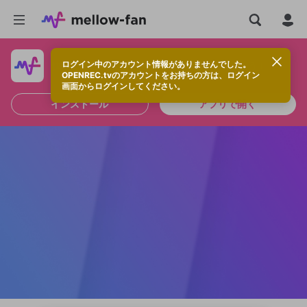
ログイン中のアカウント情報がありませんでした。
快適に視聴するなら、アプリをインストールしよう！
OPENREC.tvのアカウントをお持ちの方は、ログイン
画面からログインしてください。
インストール
アプリで開く
新規登録
OPENREC.tv アカウントは mellow-fan
OPENREC.tvアカウントはmellow-fanア
限定コミュニティ参加方法
パーソナルデータの登録
アカウントに移行しました。
カウントに統合しました。