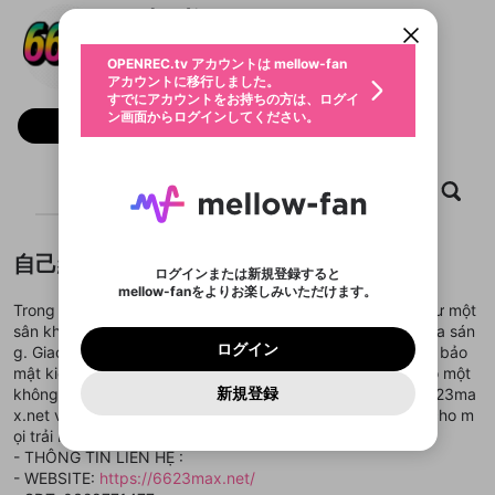
すでにアカウントをお持ちの方は、ログイ
こちらからOPENREC.tvでログイン中のア
nhà cái 6623
動画プレイリストを選択
ン画面からログインしてください。
カウント情報を引き継ぐことができます。
生年月
固定動画に設定
不適切なユーザーとして報告しま
@
6623maxnet
ファンレター
OPENREC.tv アカウントは mellow-fan
サブスクシェア
@
新規登録
ログイン
すか？
年
月
アカウントに移行しました。
マイページに表示されている動画 (ライブ配信、配
認証コードの入力
すでにアカウントをお持ちの方は、ログイ
生年月は登録後に変更できません。
信予定、アーカイブ、アップロード動画) をページ
選択できるプレイリストがありません。
応援している配信者にファンレターを送ることがで
ン画面からログインしてください。
ご確認ください
のトップに1つ固定できます。動画タイトル横のメ
ログイン
フォロー
プレイリストは動画の再生画面で作成で
きます。好きなデザインを選んでメッセージを書い
ニューより設定することができます。
メールアドレスで新規登録
メールアドレスでログイン
問題を選択してください
この限定コミュニティは、Discordで提供されてい
性別
きます。
たり、エールアイテムでデコレーションして、配信
メールアドレスにメールを送信しました。30分以内
パスワード再設定
ます。
者に届けましょう！
にメール記載の6桁の認証コードを入力してくださ
入力していただいたメールアドレ
男性
女性
その他
利用規約とプライバシーポリシーが更新されま
問題を選択してください
詳しくはこちら
ホーム
動画
キャプチャ
プレイリスト
※ファンレター機能は有料サービスです。
い。
または
または
ポイントが不足しています
した。 サービスを利用するには変更後の内容を
Discordアカウントをお持ちでない方
スに、パスワード再設定用URLを
セッションの有効期限が切れたた
登録したメールアドレスを入力し、送信してくださ
わいせつな表現
ブロックリストに追加しますか？
この動画の公開は終了しました
お住まいの地域
ご確認いただき、同意していただく必要があり
認証コード
い。
記載されたメールを送信しました
め、ログアウトしました
Discordとは？からDiscordにアクセス
X
X
ます。
mellowポイントの購入に進みますか？
他者を誹謗中傷する表現
自己紹介
のでご確認ください
0
6
ログインまたは新規登録すると
Discordアカウントを作成
mellow-fanをよりお楽しみいただけます。
キャンセル
OK
OK
0
500
著作権の侵害
Google
Google
利用規約
プレミアム会員に入会
を確認しました。
OK
Trong thế giới giải trí trực tuyến đa sắc, 6623 xuất hiện như một
いいえ
はい
mellow-fan のメールアドレス（mellow-fan.comド
この画面からDiscordに参加する
利用規約
および
プライバシーポリシー
に同意頂いた上で
ログイン
sân khấu nơi game bài, slot, bắn cá và thể thao ảo cùng tỏa sán
プライバシーポリシー
を確認しました。
メイン及びcs.openrec.co.jpドメイン）が受信拒否設
次にお進みください。
OK
プライバシーの侵害
ご登録いただいた情報はサービスの向上を目的
ログイン
g. Giao diện được thiết kế tinh gọn, tốc độ mượt mà và lớp bảo
再設定する
動画プレイリストがありません
定に含まれていないかご確認ください。
Yahoo! JAPAN
Yahoo! JAPAN
Discordは第三者が提供するコミュニティーサービスで、
として使用いたします。
報告された問題については、利用規約に違反しているか
mật kiên cố khiến người chơi cảm thấy như đang bước vào một
動画プレイリストを選択
パスワードを忘れた方は
こちら
過激な暴力や自傷行為
mellow-fanとは関わりがありません。Discordに関してのお
一部サービスをご利用いただくには、生年月の
どうかをスタッフが確認します。
この機能をむやみに使
新規登録
không gian an toàn nhưng đầy bất ngờ. Những sự kiện 6623ma
確認しました
問い合わせにはお答えすることができません。Discordの仕
アカウントをお持ちですか？
アカウントを作成する
登録が必要です。
用することは、利用規約違反になります。
様変更により、限定コミュニティ特典の提供が終了する可能
x.net và phần thưởng trở thành gia vị, giữ nhịp hứng khởi cho m
入力
なりすまし行為
Appleでサインアップ
Appleでサインイン
動画のプレイリストを一つ選択すると、そのプレイ
ご登録いただいた情報は公開されません。
性がありますが、その際の補償は一切行いません。外部サー
ọi trải nghiệm.
リストの動画をマイページの上部にリストで表示す
ビスとのID連携に関する同意事項に同意の上、参加をお願い
閉じる
- THÔNG TIN LIÊN HỆ :
ることができます。
出会いを誘導する行為
ファンレターを作成
します。
送信
mellow-fanの
mellow-fanの
利用規約
利用規約
・
・
プライバシーポリシー
プライバシーポリシー
・
・
外部
外部
- WEBSITE:
https://6623max.net/
登録
外部サービスとのID連携に関する同意事項
サービスとのID連携に関する同意事項
サービスとのID連携に関する同意事項
に同意頂いた上
に同意頂いた上