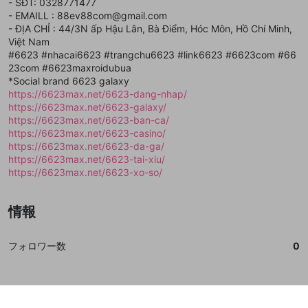
閉じる
ねずみ講やマルチ商法
- SĐT: 0328771477
動画プレイリストを選択
アカウント作成
で、次にお進みください
で、次にお進みください
- EMAILL : 88ev88com@gmail.com
誤解を招く配信設定
- ĐỊA CHỈ : 44/3N ấp Hậu Lân, Bà Điểm, Hóc Môn, Hồ Chí Minh,
あとで登録
Discordとは？
Discordに参加する
Việt Nam
mellow-fanからのお得な情報をメールで受
ゲームの録画禁止区域の配信
#6623 #nhacai6623 #trangchu6623 #link6623 #6623com #66
け取る
23com #6623maxroidubua
改造版・海賊版ソフトの配信
*Social brand 6623 galaxy
https://6623max.net/6623-dang-nhap/
政治的・宗教的・人種的な内容
https://6623max.net/6623-galaxy/
https://6623max.net/6623-ban-ca/
その他の問題
https://6623max.net/6623-casino/
https://6623max.net/6623-da-ga/
https://6623max.net/6623-tai-xiu/
https://6623max.net/6623-xo-so/
情報
フォロワー数
0